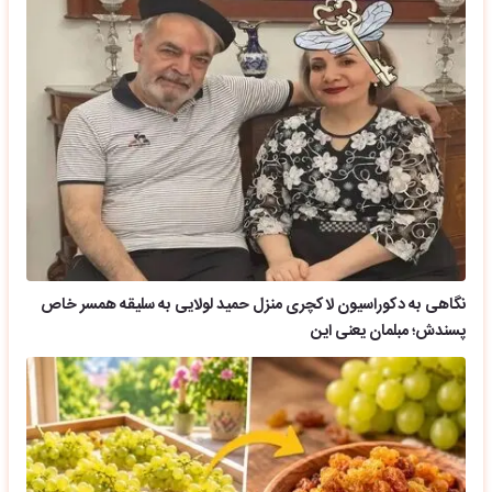
نگاهی به دکوراسیون لاکچری منزل حمید لولایی به سلیقه همسر خاص
پسندش؛ مبلمان یعنی این