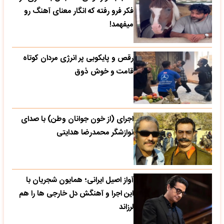
فکر فرو رفته که انگار معنای آهنگ رو
میفهمد!
رقص و پایکوبی پر انرژی مردان کوتاه
قامت و خوش ذوق
اجرای (از خون جوانان وطن) با صدای
نوازشگر محمدرضا هدایتی
آواز اصیل ایرانی؛ همایون شجریان با
این اجرا و آهنگش دل خارجی ها را هم
لرزاند