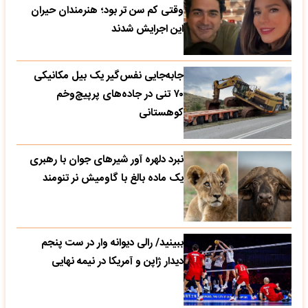
وقتی کم سن تر بود؛ هنرمندان حیران
این اجرایش شدند
جابه‌جایی نفس‌گیر یک بیل مکانیکی
۷۰ تنی در جاده‌های پرپیچ‌وخم
کوهستانی
نبرد دلهره آور شیرهای جوان با رهبری
یک ماده بالغ با گاومیش نر تنومند
ببینید/ رالی دیوانه وار در ست پنجم
دیدار ژاپن و آمریکا در نیمه نهایی