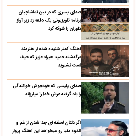
صدای پسری که در بین تماشاچیان
برنامه تلویزیونی یک دفعه زد زیر آواز
داوران را شوکه کرد
آهنگ کمتر شنیده شده از هنرمند
درگذشته حمید هیراد عزیز که حیف
است نشنوید
صدای پلیسی که خودجوش خوانندگی
را یاد گرفته عرش خدا را میلرزاند
اگر دلتان لحظه ای جدا شدن از غم و
اندوه دنیا رو میخواهد این آهنگ پرواز