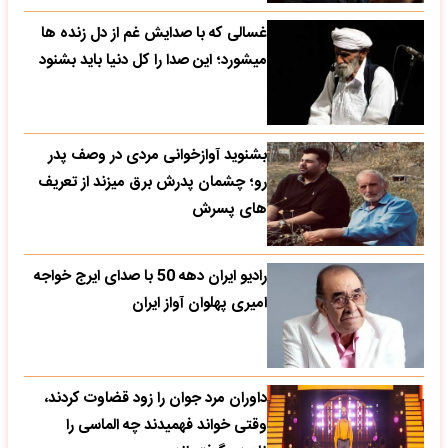
غسالی که با صدایش غم از دل زنده ها
میشورد؛ این صدا را کل دنیا باید بشنود
بشنوید آوازخوانی مردی در وصف پدر
رو؛ چشمان پدرش برق میزند از تعریف
های پسرش
رادیو ایران دهه 50 با صدای ایرج خواجه
امیری پهلوان آواز ایران
داوران مرد جوان را زود قضاوت کردند،
وقتی خواند فهمیدند چه الماسی را