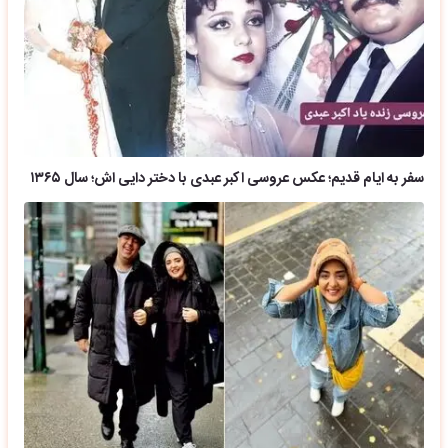
سفر به ایام قدیم؛ عکس عروسی اکبر عبدی با دختر دایی اش؛ سال ۱۳۶۵