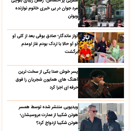
مطربی پر احساس؛ رقص زیبای بلوچی
مرد جوان در بی خبری خانوم نوازنده
ویولن
آواز ماندگار؛ صادق بوقی بعد از کلی آو
آو آو حالا با اردک بودم غاز اومدم
برگشت
پسر خوش صدا یکی از سخت ترین
آهنگ های همایون شجریان را فوق
حرفه ای اجرا کرد
ویدیویی منتشر شده توسط همسر
هوتن شکیبا از عمارت عروسیشان؛
هوتن شکیبا ازدواج کرد؟