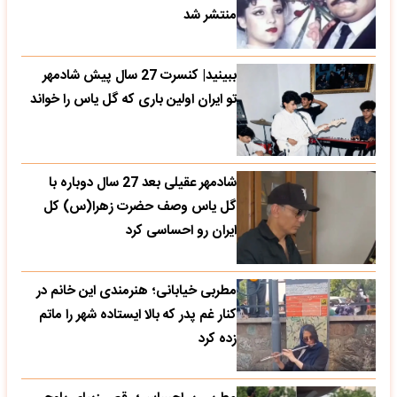
منتشر شد
ببینید| کنسرت 27 سال پیش شادمهر
تو ایران اولین باری که گل یاس را خواند
شادمهر عقیلی بعد 27 سال دوباره با
گل یاس وصف حضرت زهرا(س) کل
ایران رو احساسی کرد
مطربی خیابانی؛ هنرمندی این خانم در
کنار غم پدر که بالا ایستاده شهر را ماتم
زده کرد