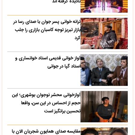
نادیده گرفته اند
ترانه خوانی پسر جوان با صدای رسا در
بازار تبریز توجه کاسبان بازاری را جلب
کرد
آواز خوانی قدیمی استاد خوانساری و
استاد گپا در جوانی
آوازخوانی محشر نوجوان بوشهری؛ این
حجم از احساس در این سن، واقعا
تحسین‌ برانگیز است
مقایسه صدای همایون شجریان الان با