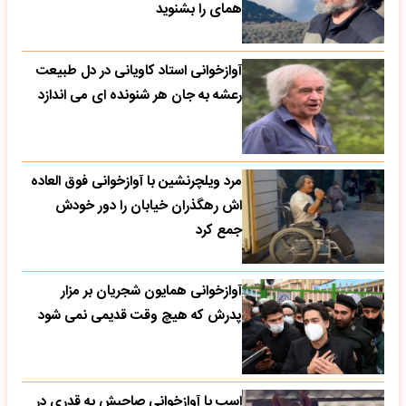
همای را بشنوید
آوازخوانی استاد کاویانی در دل طبیعت
رعشه به جان هر شنونده ای می اندازد
مرد ویلچرنشین با آوازخوانی فوق العاده
اش رهگذران خیابان را دور خودش
جمع کرد
آوازخوانی همایون شجریان بر مزار
پدرش که هیچ وقت قدیمی نمی شود
اسب با آوازخوانی صاحبش به قدری در