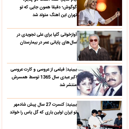
گوگوش؛ دقیقا همون جایی که تو
تهران این آهنگ متولد شد
آوازخوانی گلپا برای علی تجویدی در
سال‌های پایانی عمر در بیمارستان
ببینید| فیلمی از عروسی و کارت عروسی
اکبر عبدی سال 1365 توسط همسرش
منتشر شد
ببینید| کنسرت 27 سال پیش شادمهر
تو ایران اولین باری که گل یاس را خواند