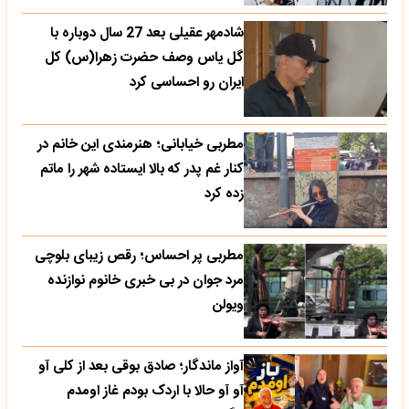
شادمهر عقیلی بعد 27 سال دوباره با
گل یاس وصف حضرت زهرا(س) کل
ایران رو احساسی کرد
مطربی خیابانی؛ هنرمندی این خانم در
کنار غم پدر که بالا ایستاده شهر را ماتم
زده کرد
مطربی پر احساس؛ رقص زیبای بلوچی
مرد جوان در بی خبری خانوم نوازنده
ویولن
آواز ماندگار؛ صادق بوقی بعد از کلی آو
آو آو حالا با اردک بودم غاز اومدم