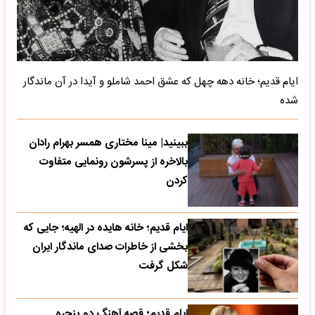
ایام قدیم؛ خانه دهه چهل که عشق احمد شاملو و آیدا در آن ماندگار
شده
ببینید| مینا مختاری همسر بهرام رادان
بالاخره از پسرشون رونمایی متفاوت
کردن
ایام قدیم؛ خانه هایده در الهیه؛ جایی که
بخشی از خاطرات صدای ماندگار ایران
شکل گرفت
ایام قدیم؛ قصه آهنگ دو پنجره