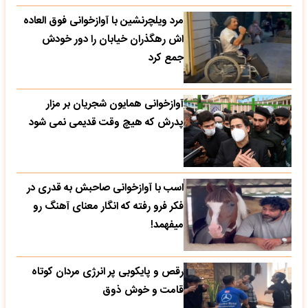
مرد ویلچرنشین با آوازخوانی فوق العاده
اش رهگذران خیابان را دور خودش
جمع کرد
آوازخوانی همایون شجریان بر مزار
پدرش که هیچ وقت قدیمی نمی شود
اسب با آوازخوانی صاحبش به قدری در
فکر فرو رفته که انگار معنای آهنگ رو
میفهمد!
رقص و پایکوبی پر انرژی مردان کوتاه
قامت و خوش ذوق