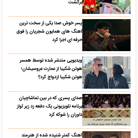
برگشت
پسر خوش صدا یکی از سخت ترین
آهنگ های همایون شجریان را فوق
حرفه ای اجرا کرد
ویدیویی منتشر شده توسط همسر
هوتن شکیبا از عمارت عروسیشان؛
هوتن شکیبا ازدواج کرد؟
صدای پسری که در بین تماشاچیان
برنامه تلویزیونی یک دفعه زد زیر آواز
داوران را شوکه کرد
آهنگ کمتر شنیده شده از هنرمند