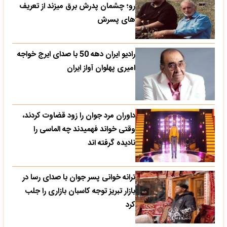
رو؛ چشمان پدرش برق میزند از تعریف
های پسرش
رادیو ایران دهه 50 با صدای ایرج خواجه
امیری پهلوان آواز ایران
داوران مرد جوان را زود قضاوت کردند،
وقتی خواند فهمیدند چه الماسی را
نادیده گرفته اند
ترانه خوانی پسر جوان با صدای رسا در
بازار تبریز توجه کاسبان بازاری را جلب
کرد