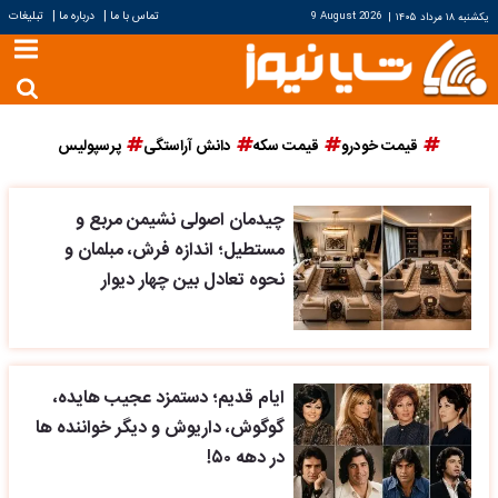
|
|
تماس با ما
درباره ما
تبلیغات
یکشنبه ۱۸ مرداد ۱۴۰۵
|
9 August 2026
قیمت خودرو
قیمت سکه
دانش آراستگی
پرسپولیس
چیدمان اصولی نشیمن مربع و
مستطیل؛ اندازه فرش، مبلمان و
نحوه تعادل بین چهار دیوار
ایام قدیم؛ دستمزد عجیب هایده،
گوگوش، داریوش و دیگر خواننده ها
در دهه ۵۰!