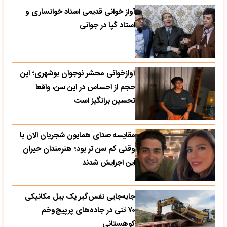
آواز خوانی قدیمی استاد خوانساری و
استاد گپا در جوانی
آوازخوانی محشر نوجوان بوشهری؛ این
حجم از احساس در این سن، واقعا
تحسین‌ برانگیز است
مقایسه صدای همایون شجریان الان با
وقتی کم سن تر بود؛ هنرمندان حیران
این اجرایش شدند
جابه‌جایی نفس‌گیر یک بیل مکانیکی
۷۰ تنی در جاده‌های پرپیچ‌وخم
کوهستانی