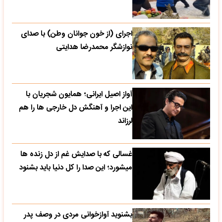
اجرای (از خون جوانان وطن) با صدای
نوازشگر محمدرضا هدایتی
آواز اصیل ایرانی؛ همایون شجریان با
این اجرا و آهنگش دل خارجی ها را هم
لرزاند
غسالی که با صدایش غم از دل زنده ها
میشورد؛ این صدا را کل دنیا باید بشنود
بشنوید آوازخوانی مردی در وصف پدر