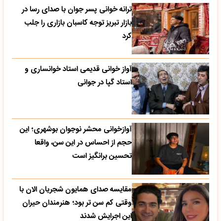
کرد
آواز خوانی قدیمی استاد خوانساری و
استاد گپا در جوانی
آوازخوانی محشر نوجوان بوشهری؛ این
حجم از احساس در این سن، واقعا
تحسین‌ برانگیز است
مقایسه صدای همایون شجریان الان با
وقتی کم سن تر بود؛ هنرمندان حیران
این اجرایش شدند
جابه‌جایی نفس‌گیر یک بیل مکانیکی