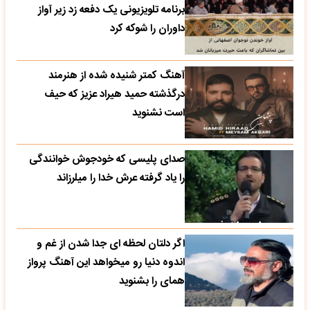
آهنگ کمتر شنیده شده از هنرمند
درگذشته حمید هیراد عزیز که حیف
است نشنوید
صدای پلیسی که خودجوش خوانندگی
را یاد گرفته عرش خدا را میلرزاند
اگر دلتان لحظه ای جدا شدن از غم و
اندوه دنیا رو میخواهد این آهنگ پرواز
همای را بشنوید
آوازخوانی استاد کاویانی در دل طبیعت
رعشه به جان هر شنونده ای می اندازد