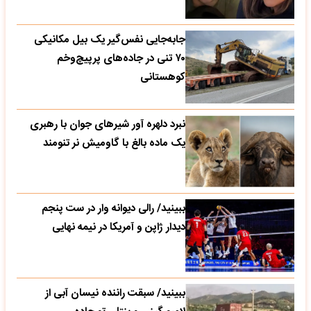
۷۰ تنی در جاده‌های پرپیچ‌وخم
کوهستانی
نبرد دلهره آور شیرهای جوان با رهبری
یک ماده بالغ با گاومیش نر تنومند
ببینید/ رالی دیوانه وار در ست پنجم
دیدار ژاپن و آمریکا در نیمه نهایی
ببینید/ سبقت راننده نیسان آبی از
لامبورگینی و بنتلی تو جاده