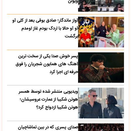
آواز ماندگار؛ صادق بوقی بعد از کلی آو
آو آو حالا با اردک بودم غاز اومدم
برگشت
پسر خوش صدا یکی از سخت ترین
آهنگ های همایون شجریان را فوق
حرفه ای اجرا کرد
ویدیویی منتشر شده توسط همسر
هوتن شکیبا از عمارت عروسیشان؛
هوتن شکیبا ازدواج کرد؟
صدای پسری که در بین تماشاچیان
برنامه تلویزیونی یک دفعه زد زیر آواز
داوران را شوکه کرد