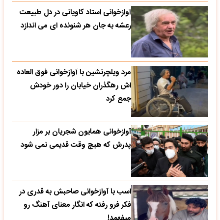
مرد ویلچرنشین با آوازخوانی فوق العاده
اش رهگذران خیابان را دور خودش
جمع کرد
آوازخوانی همایون شجریان بر مزار
پدرش که هیچ وقت قدیمی نمی شود
اسب با آوازخوانی صاحبش به قدری در
فکر فرو رفته که انگار معنای آهنگ رو
میفهمد!
رقص و پایکوبی پر انرژی مردان کوتاه