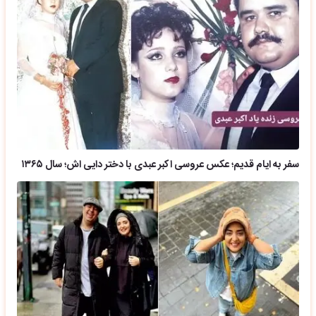
سفر به ایام قدیم؛ عکس عروسی اکبر عبدی با دختر دایی اش؛ سال ۱۳۶۵