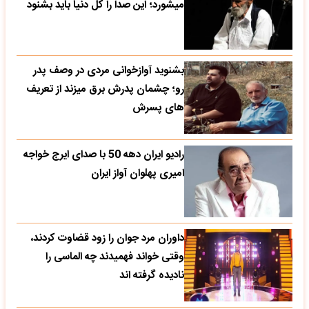
بشنوید آوازخوانی مردی در وصف پدر
رو؛ چشمان پدرش برق میزند از تعریف
های پسرش
رادیو ایران دهه 50 با صدای ایرج خواجه
امیری پهلوان آواز ایران
داوران مرد جوان را زود قضاوت کردند،
وقتی خواند فهمیدند چه الماسی را
نادیده گرفته اند
ترانه خوانی پسر جوان با صدای رسا در
بازار تبریز توجه کاسبان بازاری را جلب