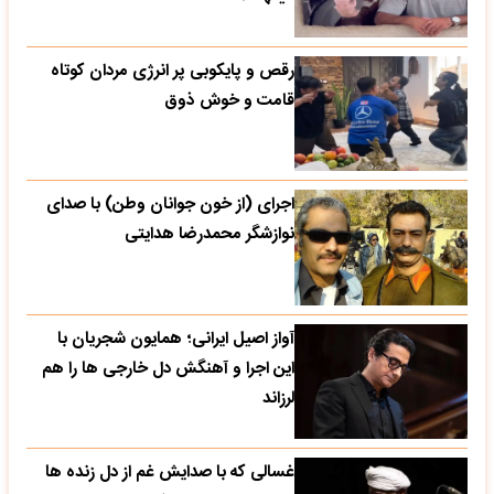
قامت و خوش ذوق
اجرای (از خون جوانان وطن) با صدای
نوازشگر محمدرضا هدایتی
آواز اصیل ایرانی؛ همایون شجریان با
این اجرا و آهنگش دل خارجی ها را هم
لرزاند
غسالی که با صدایش غم از دل زنده ها
میشورد؛ این صدا را کل دنیا باید بشنود