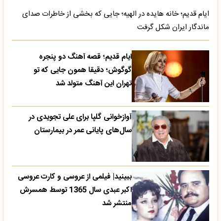
ایام قدیم؛ قصه آهنگ دو پنجره
گوگوش؛ دقیقا همون جایی که تو
تهران این آهنگ متولد شد
آوازخوانی گلپا برای علی تجویدی در
سال‌های پایانی عمر در بیمارستان
ببینید| فیلمی از عروسی و کارت عروسی
اکبر عبدی سال 1365 توسط همسرش
منتشر شد
ببینید| کنسرت 27 سال پیش شادمهر
تو ایران اولین باری که گل یاس را خواند