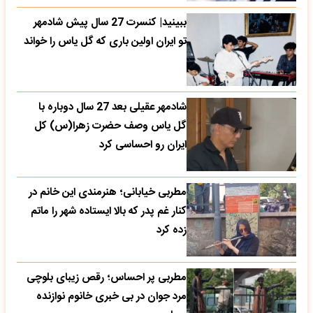
شادمهر عقیلی بعد 27 سال دوباره با
گل یاس وصف حضرت زهرا(س) کل
ایران رو احساسی کرد
مطربی خیابانی؛ هنرمندی این خانم در
کنار غم پدر که بالا ایستاده شهر را ماتم
زده کرد
مطربی پر احساس؛ رقص زیبای بلوچی
مرد جوان در بی خبری خانوم نوازنده
ویولن