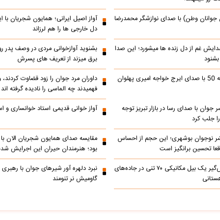
 جوانان وطن) با صدای نوازشگر محمدرضا
آواز اصیل ایرانی؛ همایون شجریان با 
دل خارجی ها را هم لرزاند
دایش غم از دل زنده ها میشورد؛ این صدا
بشنوید آوازخوانی مردی در وصف پدر 
 بشنود
برق میزند از تعریف های پسرش
رادیو ایران دهه 50 با صدای ایرج خواجه امیری پهلوان
داوران مرد جوان را زود قضاوت کردند، 
فهمیدند چه الماسی را نادیده گرفته اند
ر جوان با صدای رسا در بازار تبریز توجه
آواز خوانی قدیمی استاد خوانساری و است
را جلب کرد
شر نوجوان بوشهری؛ این حجم از احساس
مقایسه صدای همایون شجریان الان با 
عا تحسین‌ برانگیز است
بود؛ هنرمندان حیران این اجرایش شدن
جابه‌جایی نفس‌گیر یک بیل مکانیکی ۷۰ تنی در جاده‌های
نبرد دلهره آور شیرهای جوان با رهبری ی
ستانی
گاومیش نر تنومند