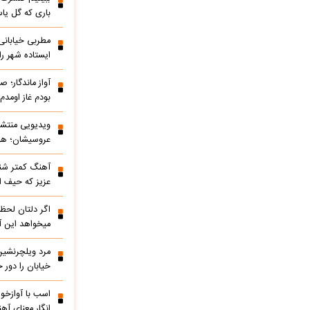
باری که گل یاس
مطربی خیابانی؛
ایستاده شهر را 
آواز ماندگار؛ ص
بودم غاز اومد
ویدیویی منتشر
عروسیشان؛ هوت
آهنگ کمتر شنی
عزیز که حیف 
اگر دلتان لحظه
میخواهد این آ
مرد ویلچرنشین 
خیابان را دور
اسب با آوازخو
انگار معنای آه