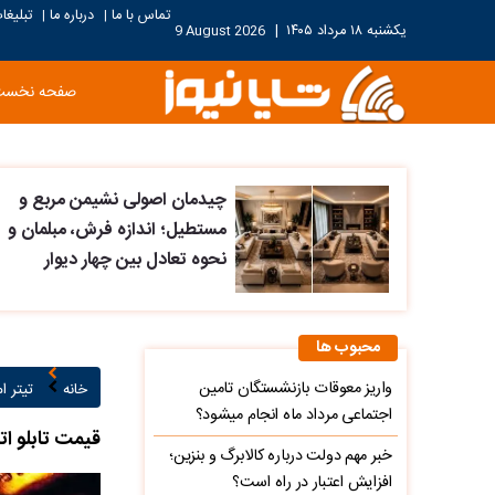
تماس با ما
درباره ما
تبلیغا
|
|
یکشنبه ۱۸ مرداد ۱۴۰۵
|
9 August 2026
صفحه نخست
چیدمان اصولی نشیمن مربع و
مستطیل؛ اندازه فرش، مبلمان و
نحوه تعادل بین چهار دیوار
محبوب ها
واریز معوقات بازنشستگان تامین
خانه
تیتر ام
اجتماعی مرداد ماه انجام میشود؟
قیمت تابلو اتحاد
خبر مهم دولت درباره کالابرگ و بنزین؛
افزایش اعتبار در راه است؟