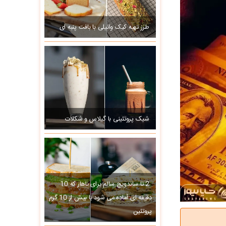
طرز تهیه کیک وانیلی با بافت پنبه ای
شیک پروتئینی با گیلاس و شکلات
2 تا ساندویچ سالم برای ناهار که 10
دقیقه ای آماده می شود با بیش از 10 گرم
پروتئین