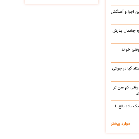
این اجرا و آهنگش
رو؛ چشمان پدرش
وقتی خواند
اد گپا در جوانی
وقتی کم سن تر
د
ک ماده بالغ با
موارد بیشتر