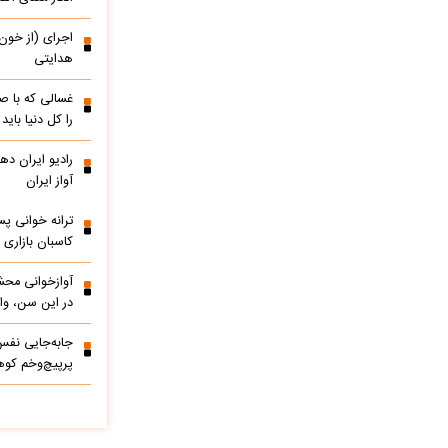
اجرای (از خون
هدایتی
غسالی که با ص
را کل دنیا باید
آواز ایران
ترانه خوانی پس
کاسبان بازاری 
آوازخوانی مح
در این سن، واق
پرپیچ‌وخم کوه