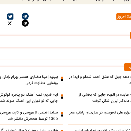
ا امروز
ب
ه دهه چهل که عشق احمد شاملو و آیدا در
ببینید| مینا مختاری همسر بهرام رادان 
رونمایی متفاوت کردن
ه هایده در الهیه؛ جایی که بخشی از
ایام قدیم؛ قصه آهنگ دو پنجره گوگوش
اندگار ایران شکل گرفت
جایی که تو تهران این آهنگ متولد شد
 برای علی تجویدی در سال‌های پایانی عمر
ببینید| فیلمی از عروسی و کارت عروسی
1365 توسط همسرش منتشر شد
ببینید| کنسرت 27 سال پیش شادمهر تو ایران اولین
شادمهر عقیلی بعد 27 سال دو