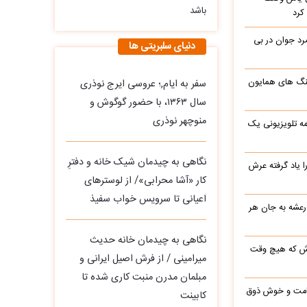
باشد
کرد
د جوان در بی
دنیای سلبریتی ها
نگ های همایون
سفر به ایام,؛ عروسی ایرج نوذری
سال ۱۳۶۳، با حضور گوگوش و
منوچهر نوذری
ه تلویزیونی یک
نگاهی به چیدمان شیک خانه و دفترِ
یاد گرفته عرش
کار «آشا محرابی»/ از لوسترهای
اعیانی تا سرویس خواب سفیذ
 رعشه به جان هر
نگاهی به چیدمان خانه حدیث
رش که هیچ وقت
میرامینی / از فرش اصیل ایرانی و
مبلمان مدرن منبت‌ کاری‌ شده تا
 قامت و خوش ذوق
کابینت