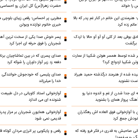
 را خواند
حضرت زهرا(س) کل ایران رو احساسی 
 هنرمندی این خانم در کنار غم پدر که بالا
مطربی پر احساس؛ رقص زیبای بلوچی مر
ماتم زده کرد
خبری خانوم نوازنده ویولن
ادق بوقی بعد از کلی آو آو آو حالا با اردک
پسر خوش صدا یکی از سخت ترین آه
م برگشت
شجریان را فوق حرفه ای اجرا کرد
 شده توسط همسر هوتن شکیبا از عمارت
صدای پسری که در بین تماشاچیان برنام
ن شکیبا ازدواج کرد؟
دفعه زد زیر آواز داوران را شوکه کرد
ده شده از هنرمند درگذشته حمید هیراد
صدای پلیسی که خودجوش خوانندگی را 
است نشنوید
خدا را میلرزاند
 ای جدا شدن از غم و اندوه دنیا رو
آوازخوانی استاد کاویانی در دل طبیعت
هنگ پرواز همای را بشنوید
شنونده ای می اندازد
با آوازخوانی فوق العاده اش رهگذران
آوازخوانی همایون شجریان بر مزار پد
 خودش جمع کرد
قدیمی نمی شود
انی صاحبش به قدری در فکر فرو رفته که
رقص و پایکوبی پر انرژی مردان کوتاه
نگ رو میفهمد!