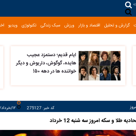
ت
گزارش و تحلیل
اقتصاد و بازار
ورزش
سبک زندگی
تکنولوژی
ویدیو
اخب
ایام قدیم؛ دستمزد عجیب
هایده، گوگوش، داریوش و دیگر
خواننده ها در دهه ۵۰!
روز
کد خبر: 275127
۱۲/خرداد/۱۴۰۵ ۱۷:۰۲:۲۵
یه طلا و سکه امروز سه شنبه 12 خرداد