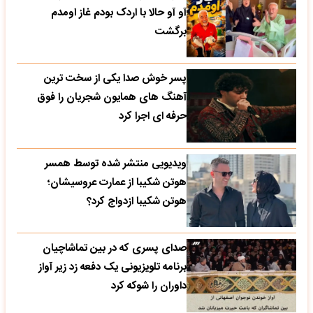
آو آو حالا با اردک بودم غاز اومدم
برگشت
پسر خوش صدا یکی از سخت ترین
آهنگ های همایون شجریان را فوق
حرفه ای اجرا کرد
ویدیویی منتشر شده توسط همسر
هوتن شکیبا از عمارت عروسیشان؛
هوتن شکیبا ازدواج کرد؟
صدای پسری که در بین تماشاچیان
برنامه تلویزیونی یک دفعه زد زیر آواز
داوران را شوکه کرد