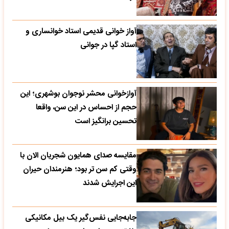
آواز خوانی قدیمی استاد خوانساری و
استاد گپا در جوانی
آوازخوانی محشر نوجوان بوشهری؛ این
حجم از احساس در این سن، واقعا
تحسین‌ برانگیز است
مقایسه صدای همایون شجریان الان با
وقتی کم سن تر بود؛ هنرمندان حیران
این اجرایش شدند
جابه‌جایی نفس‌گیر یک بیل مکانیکی