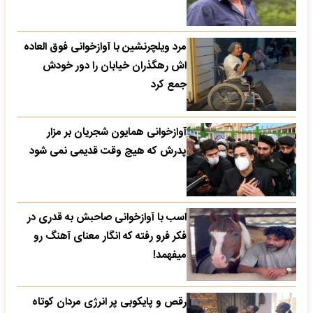
مرد ویلچرنشین با آوازخوانی فوق العاده
اش رهگذران خیابان را دور خودش
جمع کرد
آوازخوانی همایون شجریان بر مزار
پدرش که هیچ وقت قدیمی نمی شود
اسب با آوازخوانی صاحبش به قدری در
فکر فرو رفته که انگار معنای آهنگ رو
میفهمد!
رقص و پایکوبی پر انرژی مردان کوتاه