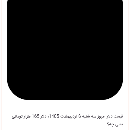
قیمت دلار امروز سه شنبه 8 اردیبهشت 1405؛ دلار 165 هزار تومانی
یعنی چه؟