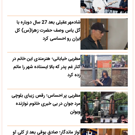
شادمهر عقیلی بعد 27 سال دوباره با
گل یاس وصف حضرت زهرا(س) کل
ایران رو احساسی کرد
مطربی خیابانی؛ هنرمندی این خانم در
کنار غم پدر که بالا ایستاده شهر را ماتم
زده کرد
مطربی پر احساس؛ رقص زیبای بلوچی
مرد جوان در بی خبری خانوم نوازنده
ویولن
آواز ماندگار؛ صادق بوقی بعد از کلی آو