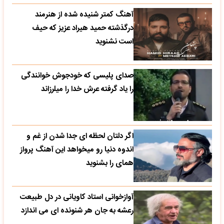
آهنگ کمتر شنیده شده از هنرمند
درگذشته حمید هیراد عزیز که حیف
است نشنوید
صدای پلیسی که خودجوش خوانندگی
را یاد گرفته عرش خدا را میلرزاند
اگر دلتان لحظه ای جدا شدن از غم و
اندوه دنیا رو میخواهد این آهنگ پرواز
همای را بشنوید
آوازخوانی استاد کاویانی در دل طبیعت
رعشه به جان هر شنونده ای می اندازد