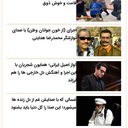
قامت و خوش ذوق
اجرای (از خون جوانان وطن) با صدای
نوازشگر محمدرضا هدایتی
آواز اصیل ایرانی؛ همایون شجریان با
این اجرا و آهنگش دل خارجی ها را هم
لرزاند
غسالی که با صدایش غم از دل زنده ها
میشورد؛ این صدا را کل دنیا باید بشنود