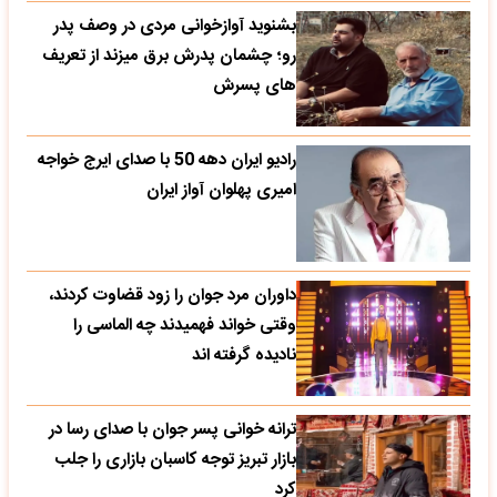
بشنوید آوازخوانی مردی در وصف پدر
رو؛ چشمان پدرش برق میزند از تعریف
های پسرش
رادیو ایران دهه 50 با صدای ایرج خواجه
امیری پهلوان آواز ایران
داوران مرد جوان را زود قضاوت کردند،
وقتی خواند فهمیدند چه الماسی را
نادیده گرفته اند
ترانه خوانی پسر جوان با صدای رسا در
بازار تبریز توجه کاسبان بازاری را جلب
کرد