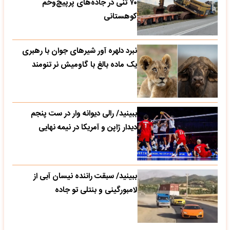
۷۰ تنی در جاده‌های پرپیچ‌وخم
کوهستانی
نبرد دلهره آور شیرهای جوان با رهبری
یک ماده بالغ با گاومیش نر تنومند
ببینید/ رالی دیوانه وار در ست پنجم
دیدار ژاپن و آمریکا در نیمه نهایی
ببینید/ سبقت راننده نیسان آبی از
لامبورگینی و بنتلی تو جاده