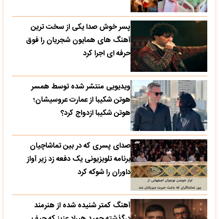
پسر خوش صدا یکی از سخت ترین
آهنگ های همایون شجریان را فوق
حرفه ای اجرا کرد
ویدیویی منتشر شده توسط همسر
هوتن شکیبا از عمارت عروسیشان؛
هوتن شکیبا ازدواج کرد؟
صدای پسری که در بین تماشاچیان
برنامه تلویزیونی یک دفعه زد زیر آواز
داوران را شوکه کرد
آهنگ کمتر شنیده شده از هنرمند
درگذشته حمید هیراد عزیز که حیف