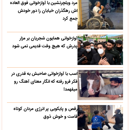
مرد ویلچرنشین با آوازخوانی فوق العاده
اش رهگذران خیابان را دور خودش
جمع کرد
آوازخوانی همایون شجریان بر مزار
پدرش که هیچ وقت قدیمی نمی شود
اسب با آوازخوانی صاحبش به قدری در
فکر فرو رفته که انگار معنای آهنگ رو
میفهمد!
رقص و پایکوبی پر انرژی مردان کوتاه
قامت و خوش ذوق