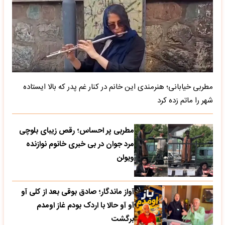
مطربی خیابانی؛ هنرمندی این خانم در کنار غم پدر که بالا ایستاده
شهر را ماتم زده کرد
مطربی پر احساس؛ رقص زیبای بلوچی
مرد جوان در بی خبری خانوم نوازنده
ویولن
آواز ماندگار؛ صادق بوقی بعد از کلی آو
آو آو حالا با اردک بودم غاز اومدم
برگشت