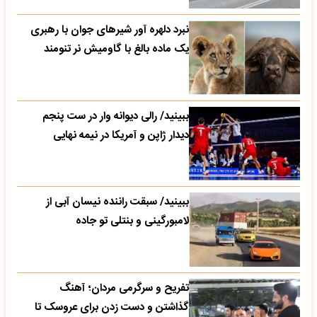
نبرد دلهره آور شیرهای جوان با رهبری
یک ماده بالغ با گاومیش نر تنومند
ببینید/ رالی دیوانه وار در ست پنجم
دیدار ژاپن و آمریکا در نیمه نهایی
ببینید/ سبقت راننده نیسان آبی از
لامبورگینی و بنتلی تو جاده
تفریح و سرگرمی مردان؛ آهنگ
گذاشتن و دست زدن برای عروسک تا