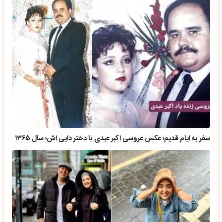
سفر به ایام قدیم؛ عکس عروسی اکبر عبدی با دختر دایی اش؛ سال ۱۳۶۵