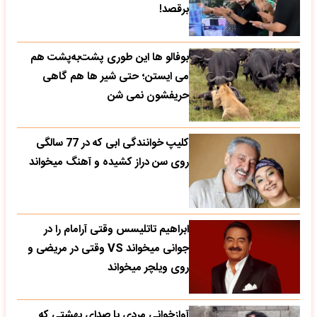
برقصد!
بوفالو ها این‌ طوری پشت‌به‌پشت هم
می‌ ایستن؛ حتی شیر ها هم گاهی
حریفشون نمی‌ شن
کلیپ خوانندگی ابی که در 77 سالگی
روی سن دراز کشیده و آهنگ میخواند
ابراهیم تاتلیسس وقتی آرامام را در
جوانی میخواند VS وقتی در مریضی و
روی ویلچر میخواند
آوازخوانی مردی با صدای بهشتی که