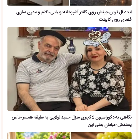
ایده آل ترین چینش روی کانتر آشپزخانه؛ زیبایی، نظم و مدرن سازی
فضای روی کابینت
نگاهی به دکوراسیون لاکچری منزل حمید لولایی به سلیقه همسر خاص
پسندش؛ مبلمان یعنی این