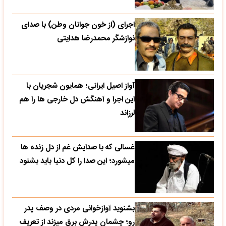
اجرای (از خون جوانان وطن) با صدای
نوازشگر محمدرضا هدایتی
آواز اصیل ایرانی؛ همایون شجریان با
این اجرا و آهنگش دل خارجی ها را هم
لرزاند
غسالی که با صدایش غم از دل زنده ها
میشورد؛ این صدا را کل دنیا باید بشنود
بشنوید آوازخوانی مردی در وصف پدر
رو؛ چشمان پدرش برق میزند از تعریف