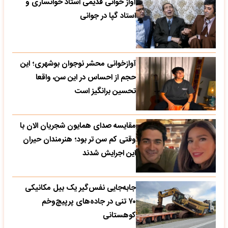
آواز خوانی قدیمی استاد خوانساری و
استاد گپا در جوانی
آوازخوانی محشر نوجوان بوشهری؛ این
حجم از احساس در این سن، واقعا
تحسین‌ برانگیز است
مقایسه صدای همایون شجریان الان با
وقتی کم سن تر بود؛ هنرمندان حیران
این اجرایش شدند
جابه‌جایی نفس‌گیر یک بیل مکانیکی
۷۰ تنی در جاده‌های پرپیچ‌وخم
کوهستانی