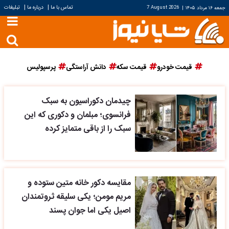
|
|
تماس با ما
درباره ما
تبلیغات
جمعه ۱۶ مرداد ۱۴۰۵
|
7 August 2026
قیمت خودرو
قیمت سکه
دانش آراستگی
پرسپولیس
چیدمان دکوراسیون به سبک
فرانسوی؛ مبلمان و دکوری که این
سبک را از باقی متمایز کرده
مقایسه دکور خانه متین ستوده و
مریم مومن؛ یکی سلیقه ثروتمندان
اصیل یکی اما جوان پسند