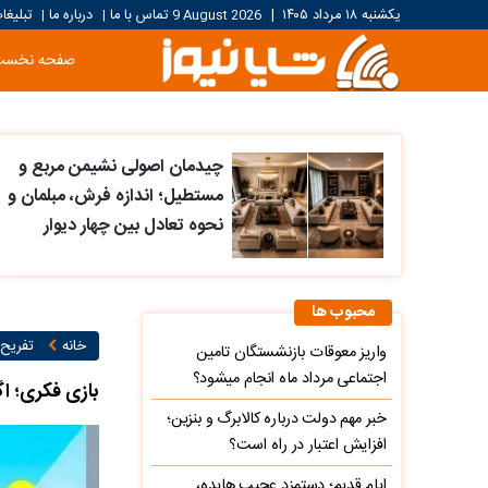
یکشنبه ۱۸ مرداد ۱۴۰۵
|
9 August 2026
تماس با ما
درباره ما
تبلیغا
|
|
صفحه نخست
چیدمان اصولی نشیمن مربع و
مستطیل؛ اندازه فرش، مبلمان و
نحوه تعادل بین چهار دیوار
محبوب ها
خانه
تفریح
واریز معوقات بازنشستگان تامین
اجتماعی مرداد ماه انجام میشود؟
بازی فکری؛ ا
خبر مهم دولت درباره کالابرگ و بنزین؛
افزایش اعتبار در راه است؟
ایام قدیم؛ دستمزد عجیب هایده،