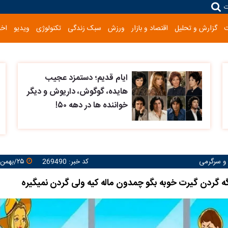
ت
گزارش و تحلیل
اقتصاد و بازار
ورزش
سبک زندگی
تکنولوژی
ویدیو
اخب
ایام قدیم؛ دستمزد عجیب
هایده، گوگوش، داریوش و دیگر
خواننده ها در دهه ۵۰!
 و سرگرمی
کد خبر: 269490
۲۵/بهمن/۱۴۰۴ ۱۰:۲۵:۵۱
گه گردن گیرت خوبه بگو چمدون ماله کیه ولی گردن نمیگیره