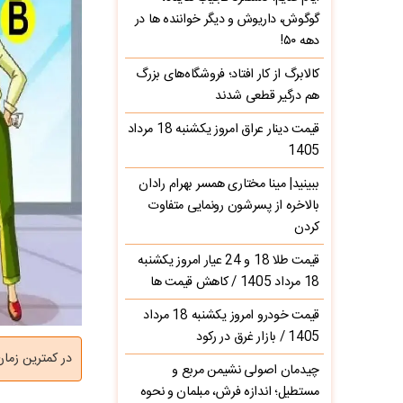
گوگوش، داریوش و دیگر خواننده ها در
دهه ۵۰!
کالابرگ از کار افتاد؛ فروشگاه‌های بزرگ
هم درگیر قطعی شدند
قیمت دینار عراق امروز یکشنبه 18 مرداد
1405
ببینید| مینا مختاری همسر بهرام رادان
بالاخره از پسرشون رونمایی متفاوت
کردن
قیمت طلا 18 و 24 عیار امروز یکشنبه
18 مرداد 1405 / کاهش قیمت ها
قیمت خودرو امروز یکشنبه 18 مرداد
1405 / بازار غرق در رکود
در کمترین زما
چیدمان اصولی نشیمن مربع و
مستطیل؛ اندازه فرش، مبلمان و نحوه