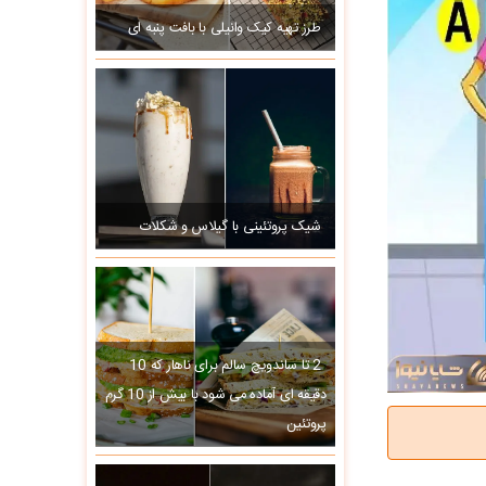
طرز تهیه کیک وانیلی با بافت پنبه ای
شیک پروتئینی با گیلاس و شکلات
2 تا ساندویچ سالم برای ناهار که 10
دقیقه ای آماده می شود با بیش از 10 گرم
پروتئین