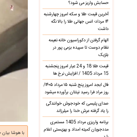
حسابش واریز می شود؟
آخرین قیمت طلا و سکه امروز چهارشنبه
۱۴ مرداد؛ انس جهانی طلا را بالا نگه
داشت
الهام گرفتن از دکوراسیون خانه نعیمه
نظام دوست تا سپیده بزمی پور در
بلژیک
قیمت طلا 18 و 24 عیار امروز پنجشنبه
15 مرداد 1405 / افزایش نرخ ها
فال ابجد امروز پنج شنبه ۱۵ مرداد ۱۴۰۵/
روز مراد فرا رسید نیتتان برآورده میشود
صدای پلیسی که خودجوش خوانندگی
را یاد گرفته عرش خدا را میلرزاند
برنامه واریزی مرداد 1405 مستمری
مددجویان کمیته امداد و بهزیستی اعلام
با هوشا بیان 