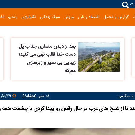
ات
گزارش و تحلیل
اقتصاد و بازار
ورزش
سبک زندگی
تکنولوژی
ویدیو
اخب
بعد از دیدن معماری جذاب پل
دست خدا قالب تهی می کنید؛
زیبایی بی نظیر و زیرسازی
معرکه
 و سرگرمی
کد خبر: 264460
۲۹/آذر/۱۴۰۴ ۱۱:۳۲:۴۷
ند تا از شیخ های عرب در حال رقص رو پیدا کردی با چشمت همه 