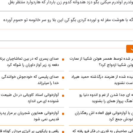
لدرم اولدرم میکنی بگو دزد هندوانه کدوم زن باردار که هاردوارد منتظر بغل
ه با هوشت مغز له و لورده کردی بگو کی این بلا رو سر خانومه تو حموم آورده
ب
 شده توسط همسر هوتن شکیبا از عمارت
صدای پسری که در بین تماشاچیان برنام
ن شکیبا ازدواج کرد؟
دفعه زد زیر آواز داوران را شوکه کرد
ده شده از هنرمند درگذشته حمید هیراد
صدای پلیسی که خودجوش خوانندگی را 
است نشنوید
خدا را میلرزاند
 ای جدا شدن از غم و اندوه دنیا رو
آوازخوانی استاد کاویانی در دل طبیعت
هنگ پرواز همای را بشنوید
شنونده ای می اندازد
با آوازخوانی فوق العاده اش رهگذران
آوازخوانی همایون شجریان بر مزار پد
 خودش جمع کرد
قدیمی نمی شود
انی صاحبش به قدری در فکر فرو رفته که
رقص و پایکوبی پر انرژی مردان کوتاه