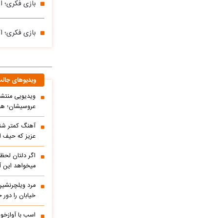
بازی فکری؛ او
بازی فکری؛ اگ
ویدیوهای جال
ویدیویی منتشر
عروسیشان؛ هوت
آهنگ کمتر شنی
عزیز که حیف 
اگر دلتان لحظه
میخواهد این آ
مرد ویلچرنشین 
خیابان را دور
اسب با آوازخو