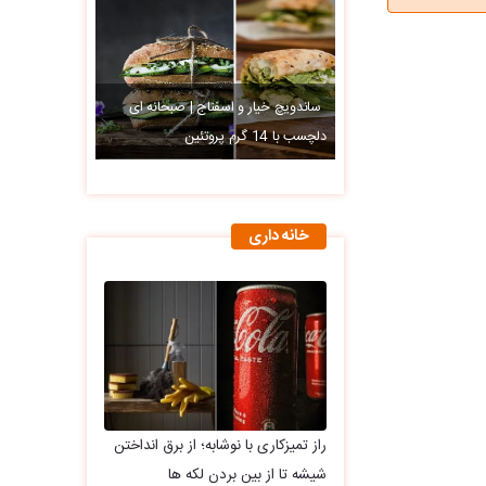
ساندویچ خیار و اسفناج | صبحانه ای
دلچسب با 14 گرم پروتئین
خانه داری
راز تمیزکاری با نوشابه؛ از برق انداختن
شیشه تا از بین بردن لکه ها