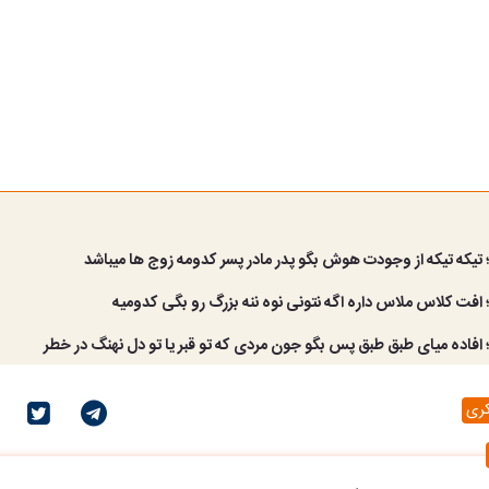
تیکه تیکه از وجودت هوش بگو پدر مادر پسر کدومه زوج ها میباشد
افت کلاس ملاس داره اگه نتونی نوه ننه بزرگ رو بگی کدومیه
افاده میای طبق طبق پس بگو جون مردی که تو قبر یا تو دل نهنگ در خطر
کری