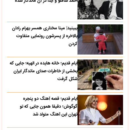
احمد شاملو و آیدا در آن ماندگار شده
ببینید| مینا مختاری همسر بهرام رادان
بالاخره از پسرشون رونمایی متفاوت
کردن
ایام قدیم؛ خانه هایده در الهیه؛ جایی که
بخشی از خاطرات صدای ماندگار ایران
شکل گرفت
ایام قدیم؛ قصه آهنگ دو پنجره
گوگوش؛ دقیقا همون جایی که تو
تهران این آهنگ متولد شد