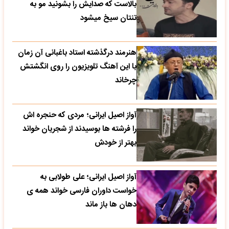
بالاست که صدایش را بشونید مو به
تنتان سیخ میشود
هنرمند درگذشته استاد باغبانی آن زمان
با این آهنگ تلویزیون را روی انگشتش
چرخاند
آواز اصیل ایرانی؛ مردی که حنجره اش
را فرشته ها بوسیدند از شجریان خواند
بهتر از خودش
آواز اصیل ایرانی؛ علی طولابی به
خواست داوران فارسی خواند همه ی
دهان ها باز ماند