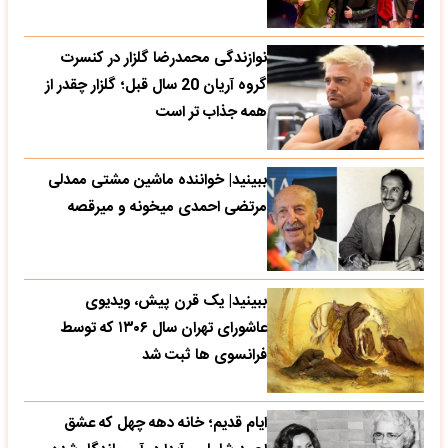
نوازندگی محمدرضا گلزار در کنسرت
گروه آریان 20 سال قبل؛ گلزار چقدر از
همه جذاب تر است
ببینید| خواننده ماشین مشتی ممدلی
مرتضی احمدی میخونه و میرقصه
ببینید| یک قرن پیش، ویدیوی
عاشورای تهران سال ۱۳۰۶ که توسط
فرانسوی ها ثبت شد
ایام قدیم؛ خانه دهه چهل که عشق