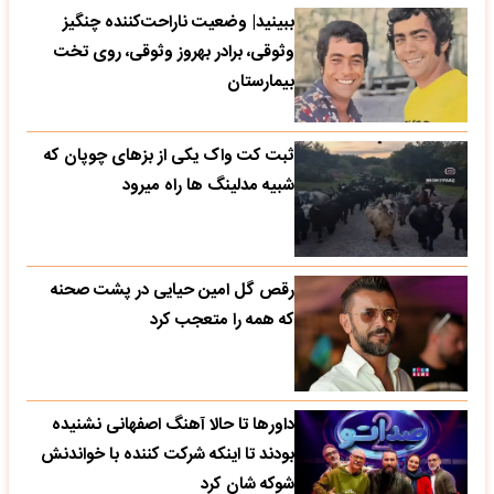
ببینید| وضعیت ناراحت‌کننده چنگیز
وثوقی، برادر بهروز وثوقی، روی تخت
بیمارستان
ثبت کت واک یکی از بزهای چوپان که
شبیه مدلینگ ها راه میرود
رقص گل امین حیایی در پشت صحنه
که همه را متعجب کرد
داورها تا حالا آهنگ اصفهانی نشنیده
بودند تا اینکه شرکت کننده با خواندنش
شوکه شان کرد