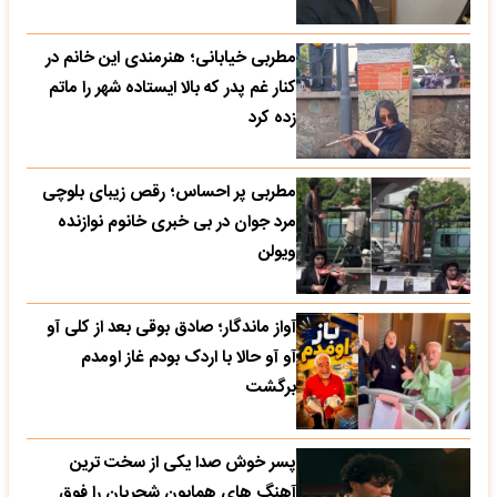
مطربی خیابانی؛ هنرمندی این خانم در
کنار غم پدر که بالا ایستاده شهر را ماتم
زده کرد
مطربی پر احساس؛ رقص زیبای بلوچی
مرد جوان در بی خبری خانوم نوازنده
ویولن
آواز ماندگار؛ صادق بوقی بعد از کلی آو
آو آو حالا با اردک بودم غاز اومدم
برگشت
پسر خوش صدا یکی از سخت ترین
آهنگ های همایون شجریان را فوق