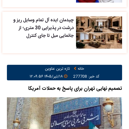
چیدمان ایده آل تمام وسایل ریز و
درشت در پذیرایی 30 متری؛ از
جانمایی مبل تا جای کنترل
خانه
تازه ترین عناوین
کد خبر: 277708
۱۸/تیر/۱۴۰۵ ۱۲:۰۹:۵۶
تصمیم نهایی تهران برای پاسخ به حملات آمریکا