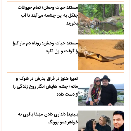
مستند حیات وحش؛ تمام حیوانات
جنگل به این چشمه می‌آیند تا آب
بخورند
مستند حیات وحش؛ روباه دم مار کبرا
را گرفت و ول نکرد
المیرا هنوز در فراق پدرش در شوک و
ماتم؛ چشم هایش انگار روح زندگی را
از دست داده
ببینید| دلداری دادن مهلقا باقری به
خواهر عمو پورنگ