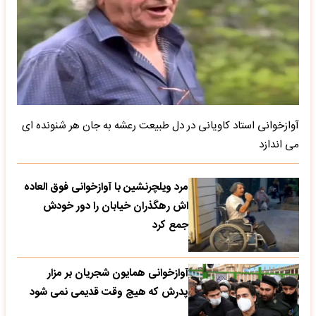
آوازخوانی استاد کاویانی در دل طبیعت رعشه به جان هر شنونده ای
می اندازد
مرد ویلچرنشین با آوازخوانی فوق العاده
اش رهگذران خیابان را دور خودش
جمع کرد
آوازخوانی همایون شجریان بر مزار
پدرش که هیچ وقت قدیمی نمی شود