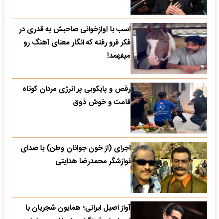
اسب با آوازخوانی صاحبش به قدری در
فکر فرو رفته که انگار معنای آهنگ رو
میفهمد!
رقص و پایکوبی پر انرژی مردان کوتاه
قامت و خوش ذوق
اجرای (از خون جوانان وطن) با صدای
نوازشگر محمدرضا هدایتی
آواز اصیل ایرانی؛ همایون شجریان با