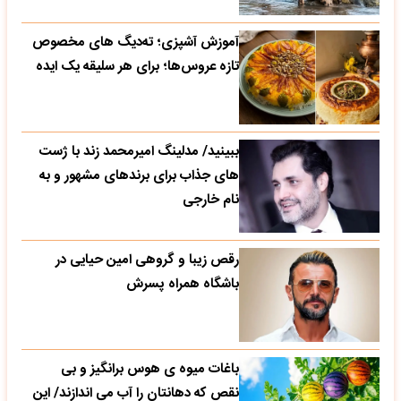
آموزش آشپزی؛ ته‌دیگ‌ های مخصوص
تازه‌ عروس‌ها؛ برای هر سلیقه یک ایده
ببینید/ مدلینگ امیرمحمد زند با ژست
های جذاب برای برندهای مشهور و به
نام خارجی
رقص زیبا و گروهی امین حیایی در
باشگاه همراه پسرش
باغات میوه ی هوس برانگیز و بی
نقص که دهانتان را آب می اندازند/ این