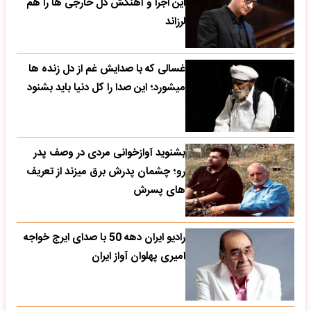
این اجرا و آهنگش دل خارجی ها را هم
لرزاند
غسالی که با صدایش غم از دل زنده ها
میشورد؛ این صدا را کل دنیا باید بشنود
بشنوید آوازخوانی مردی در وصف پدر
رو؛ چشمان پدرش برق میزند از تعریف
های پسرش
رادیو ایران دهه 50 با صدای ایرج خواجه
امیری پهلوان آواز ایران