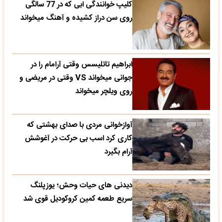
کلیپ خوانندگی ابی که در 77 سالگی
روی سن دراز کشیده و آهنگ میخواند
ابراهیم تاتلیسس وقتی آرامام را در
جوانی میخواند VS وقتی در مریضی و
روی ویلچر میخواند
آوازخوانی مردی با صدای بهشتی که
کاری کرد اسب بی حرکت در آغوشش
آرام بگیرد
دیدنی های حیات وحش؛ یوزپلنگ
سریع طعمه کمین کروکودیل قوی شد