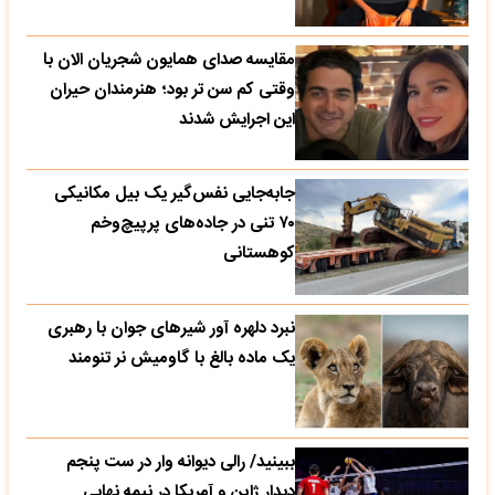
مقایسه صدای همایون شجریان الان با
وقتی کم سن تر بود؛ هنرمندان حیران
این اجرایش شدند
جابه‌جایی نفس‌گیر یک بیل مکانیکی
۷۰ تنی در جاده‌های پرپیچ‌وخم
کوهستانی
نبرد دلهره آور شیرهای جوان با رهبری
یک ماده بالغ با گاومیش نر تنومند
ببینید/ رالی دیوانه وار در ست پنجم
دیدار ژاپن و آمریکا در نیمه نهایی