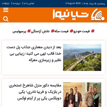
|
|
تماس با ما
درباره ما
تبلیغات
پنجشنبه ۱۵ مرداد ۱۴۰۵
|
6 August 2026
قیمت خودرو
قیمت سکه
دانش آراستگی
پرسپولیس
بعد از دیدن معماری جذاب پل دست
خدا قالب تهی می کنید؛ زیبایی بی
نظیر و زیرسازی معرکه
مقایسه دکور منزل شاهرخ استخری
در بلژیک و فریبا نادری؛ یکی
دوبلکس یکی پر از آیتم لوکس