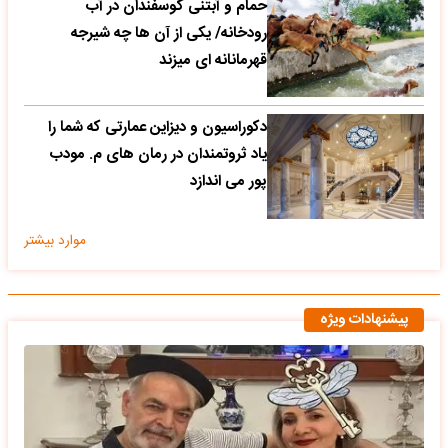
حمام و آبتنی گوسفندان در آب
رودخانه/ یکی از آن ها چه شیرجه
قهرمانانه ای میزند
دکوراسیون و دیزاین عمارتی که شما را
یاد ثروتمندان در رمان های م. مودب
پور می اندازد
موارد بیشتر
پیشنهادات ویژه