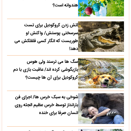
هندوانه است؟
آتش زدن کروکودیل برای تست
سرسختی پوستش/ واکنش او
طوریست که انگار کسی قلقلکش می
دهد!
سگ ها می ترسند ولی هوس
بازیگوشی کرده اند/ عاقبت بازی با دم
کروکودیل برای آن ها چیست؟
شوخی به سبک خرس ها/ اجرای فن
بارانداز توسط خرس عظیم الجثه روی
انسان صرفا برای خنده