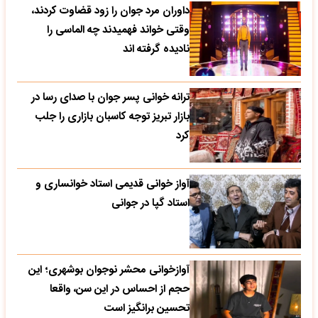
داوران مرد جوان را زود قضاوت کردند،
وقتی خواند فهمیدند چه الماسی را
نادیده گرفته اند
ترانه خوانی پسر جوان با صدای رسا در
بازار تبریز توجه کاسبان بازاری را جلب
کرد
آواز خوانی قدیمی استاد خوانساری و
استاد گپا در جوانی
آوازخوانی محشر نوجوان بوشهری؛ این
حجم از احساس در این سن، واقعا
تحسین‌ برانگیز است