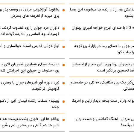
دایش غم از دل زنده ها میشورد؛ این صدا
بشنوید آوازخوانی مردی در وصف پدر 
 بشنود
برق میزند از تعریف های پسرش
رادیو ایران دهه 50 با صدای ایرج خواجه امیری پهلوان
داوران مرد جوان را زود قضاوت کردند، 
فهمیدند چه الماسی را نادیده گرفته اند
ر جوان با صدای رسا در بازار تبریز توجه
آواز خوانی قدیمی استاد خوانساری و است
را جلب کرد
شر نوجوان بوشهری؛ این حجم از احساس
مقایسه صدای همایون شجریان الان با 
عا تحسین‌ برانگیز است
بود؛ هنرمندان حیران این اجرایش شدن
جابه‌جایی نفس‌گیر یک بیل مکانیکی ۷۰ تنی در جاده‌های
نبرد دلهره آور شیرهای جوان با رهبری ی
ستانی
گاومیش نر تنومند
رالی دیوانه وار در ست پنجم دیدار ژاپن و آمریکا
ببینید/ سبقت راننده نیسان آبی از لامبو
جاده
می مردان؛ آهنگ گذاشتن و دست زدن
بوفالو ها این‌ طوری پشت‌به‌پشت هم م
 برقصد!
شیر ها هم گاهی حریفشون نمی‌ شن