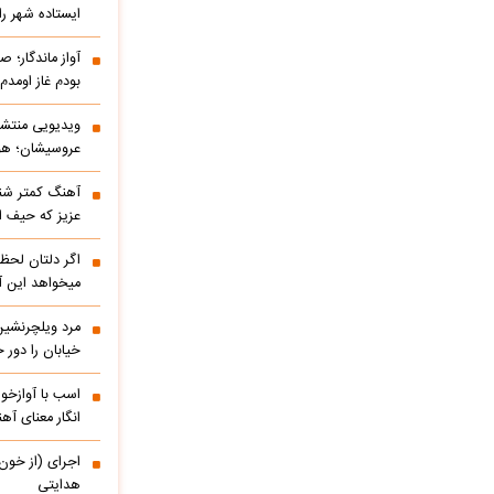
ایستاده شهر را 
آواز ماندگار؛ ص
بودم غاز اومد
ویدیویی منتشر
عروسیشان؛ هوت
آهنگ کمتر شنی
عزیز که حیف 
اگر دلتان لحظه
میخواهد این آ
مرد ویلچرنشین 
خیابان را دور
اسب با آوازخو
انگار معنای آه
اجرای (از خون
هدایتی