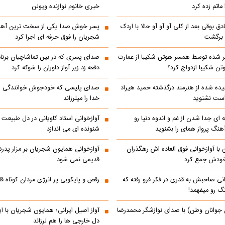
ماتم زده کرد
خبری خانوم نوازنده ویولن
ادق بوقی بعد از کلی آو آو آو حالا با اردک
پسر خوش صدا یکی از سخت ترین آه
م برگشت
شجریان را فوق حرفه ای اجرا کرد
 شده توسط همسر هوتن شکیبا از عمارت
صدای پسری که در بین تماشاچیان برنام
ن شکیبا ازدواج کرد؟
دفعه زد زیر آواز داوران را شوکه کرد
ده شده از هنرمند درگذشته حمید هیراد
صدای پلیسی که خودجوش خوانندگی را 
است نشنوید
خدا را میلرزاند
 ای جدا شدن از غم و اندوه دنیا رو
آوازخوانی استاد کاویانی در دل طبیعت
هنگ پرواز همای را بشنوید
شنونده ای می اندازد
با آوازخوانی فوق العاده اش رهگذران
آوازخوانی همایون شجریان بر مزار پد
 خودش جمع کرد
قدیمی نمی شود
انی صاحبش به قدری در فکر فرو رفته که
رقص و پایکوبی پر انرژی مردان کوتاه
نگ رو میفهمد!
 جوانان وطن) با صدای نوازشگر محمدرضا
آواز اصیل ایرانی؛ همایون شجریان با 
دل خارجی ها را هم لرزاند