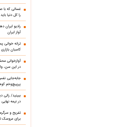
غسالی که با ص
را کل دنیا باید
آواز ایران
ترانه خوانی پس
کاسبان بازاری 
آوازخوانی مح
در این سن، واق
پرپیچ‌وخم کوه
ببینید/ 
در نیمه نهایی
تفریح و سرگر
برای عروسک تا