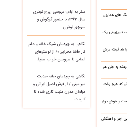
سفر به ایام,؛ عروسی ایرج نوذری
نگ های همایون
سال ۱۳۶۳، با حضور گوگوش و
منوچهر نوذری
ه تلویزیونی یک
نگاهی به چیدمان شیک خانه و دفترِ
یاد گرفته عرش
کار «آشا محرابی»/ از لوسترهای
اعیانی تا سرویس خواب سفیذ
 رعشه به جان هر
نگاهی به چیدمان خانه حدیث
میرامینی / از فرش اصیل ایرانی و
رش که هیچ وقت
مبلمان مدرن منبت‌ کاری‌ شده تا
کابینت
 قامت و خوش ذوق
این اجرا و آهنگش