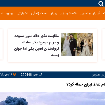
گزارش و تحلیل
اقتصاد و بازار
ورزش
سبک زندگی
تکنولوژی
ویدیو
اخب
مقایسه دکور خانه متین ستوده
و مریم مومن؛ یکی سلیقه
ثروتمندان اصیل یکی اما جوان
پسند
رین عناوین
کد خبر: 275448
۱۸/خرداد/۱۴۰۵ ۱۱:۰۳:۴۳
ام نقاط ایران حمله کرد؟