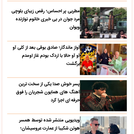
مطربی پر احساس؛ رقص زیبای بلوچی
مرد جوان در بی خبری خانوم نوازنده
ویولن
آواز ماندگار؛ صادق بوقی بعد از کلی آو
آو آو حالا با اردک بودم غاز اومدم
برگشت
پسر خوش صدا یکی از سخت ترین
آهنگ های همایون شجریان را فوق
حرفه ای اجرا کرد
ویدیویی منتشر شده توسط همسر
هوتن شکیبا از عمارت عروسیشان؛