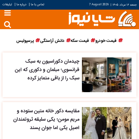
|
|
تماس با ما
درباره ما
تبلیغات
جمعه ۱۶ مرداد ۱۴۰۵
|
7 August 2026
قیمت خودرو
قیمت سکه
دانش آراستگی
پرسپولیس
چیدمان دکوراسیون به سبک
فرانسوی؛ مبلمان و دکوری که این
سبک را از باقی متمایز کرده
مقایسه دکور خانه متین ستوده و
مریم مومن؛ یکی سلیقه ثروتمندان
اصیل یکی اما جوان پسند