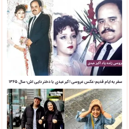
سفر به ایام قدیم؛ عکس عروسی اکبر عبدی با دختر دایی اش؛ سال ۱۳۶۵