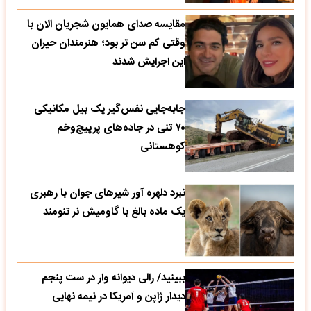
مقایسه صدای همایون شجریان الان با
وقتی کم سن تر بود؛ هنرمندان حیران
این اجرایش شدند
جابه‌جایی نفس‌گیر یک بیل مکانیکی
۷۰ تنی در جاده‌های پرپیچ‌وخم
کوهستانی
نبرد دلهره آور شیرهای جوان با رهبری
یک ماده بالغ با گاومیش نر تنومند
ببینید/ رالی دیوانه وار در ست پنجم
دیدار ژاپن و آمریکا در نیمه نهایی