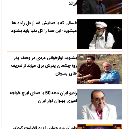
لرزاند
غسالی که با صدایش غم از دل زنده ها
میشورد؛ این صدا را کل دنیا باید بشنود
بشنوید آوازخوانی مردی در وصف پدر
رو؛ چشمان پدرش برق میزند از تعریف
های پسرش
رادیو ایران دهه 50 با صدای ایرج خواجه
امیری پهلوان آواز ایران
داوران مرد جوان را زود قضاوت کردند،