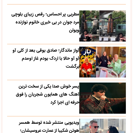
مطربی پر احساس؛ رقص زیبای بلوچی
مرد جوان در بی خبری خانوم نوازنده
ویولن
آواز ماندگار؛ صادق بوقی بعد از کلی آو
آو آو حالا با اردک بودم غاز اومدم
برگشت
پسر خوش صدا یکی از سخت ترین
آهنگ های همایون شجریان را فوق
حرفه ای اجرا کرد
ویدیویی منتشر شده توسط همسر
هوتن شکیبا از عمارت عروسیشان؛