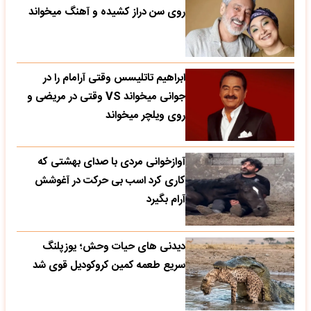
روی سن دراز کشیده و آهنگ میخواند
ابراهیم تاتلیسس وقتی آرامام را در
جوانی میخواند VS وقتی در مریضی و
روی ویلچر میخواند
آوازخوانی مردی با صدای بهشتی که
کاری کرد اسب بی حرکت در آغوشش
آرام بگیرد
دیدنی های حیات وحش؛ یوزپلنگ
سریع طعمه کمین کروکودیل قوی شد