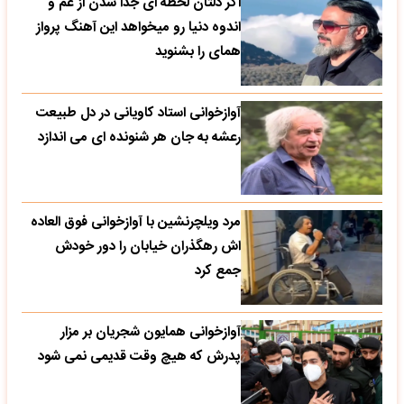
اگر دلتان لحظه ای جدا شدن از غم و
اندوه دنیا رو میخواهد این آهنگ پرواز
همای را بشنوید
آوازخوانی استاد کاویانی در دل طبیعت
رعشه به جان هر شنونده ای می اندازد
مرد ویلچرنشین با آوازخوانی فوق العاده
اش رهگذران خیابان را دور خودش
جمع کرد
آوازخوانی همایون شجریان بر مزار
پدرش که هیچ وقت قدیمی نمی شود