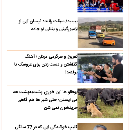
ببینید/ سبقت راننده نیسان آبی از
لامبورگینی و بنتلی تو جاده
تفریح و سرگرمی مردان؛ آهنگ
گذاشتن و دست زدن برای عروسک تا
برقصد!
بوفالو ها این‌ طوری پشت‌به‌پشت هم
می‌ ایستن؛ حتی شیر ها هم گاهی
حریفشون نمی‌ شن
کلیپ خوانندگی ابی که در 77 سالگی