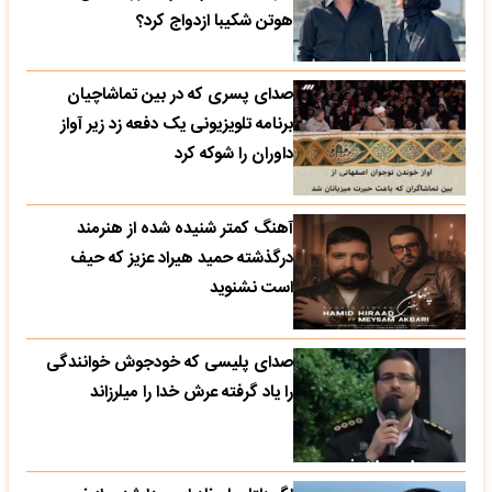
هوتن شکیبا ازدواج کرد؟
صدای پسری که در بین تماشاچیان
برنامه تلویزیونی یک دفعه زد زیر آواز
داوران را شوکه کرد
آهنگ کمتر شنیده شده از هنرمند
درگذشته حمید هیراد عزیز که حیف
است نشنوید
صدای پلیسی که خودجوش خوانندگی
را یاد گرفته عرش خدا را میلرزاند