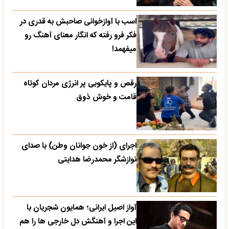
اسب با آوازخوانی صاحبش به قدری در
فکر فرو رفته که انگار معنای آهنگ رو
میفهمد!
رقص و پایکوبی پر انرژی مردان کوتاه
قامت و خوش ذوق
اجرای (از خون جوانان وطن) با صدای
نوازشگر محمدرضا هدایتی
آواز اصیل ایرانی؛ همایون شجریان با
این اجرا و آهنگش دل خارجی ها را هم