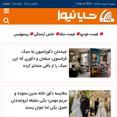
|
|
تماس با ما
درباره ما
تبلیغات
جمعه ۱۶ مرداد ۱۴۰۵
|
7 August 2026
قیمت خودرو
قیمت سکه
دانش آراستگی
پرسپولیس
چیدمان دکوراسیون به سبک
فرانسوی؛ مبلمان و دکوری که این
سبک را از باقی متمایز کرده
مقایسه دکور خانه متین ستوده و
مریم مومن؛ یکی سلیقه ثروتمندان
اصیل یکی اما جوان پسند