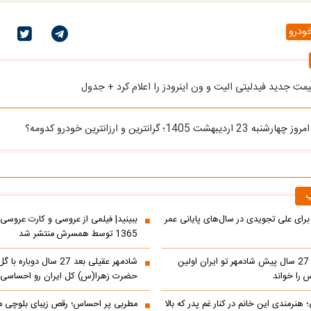
ودرو
مت جدید فیدلیتی الیت و ون اینرودز را اعلام کرد + جدول
شت 1405؛ گرانترین و ارزانترین خودرو کدومه؟
ب
 برای علی تجویدی در سال‌های پایانی عمر
ببینید| فیلمی از عروسی و کارت عروسی
1365 توسط همسرش منتشر شد
ببینید| کنسرت 27 سال پیش شادمهر تو ایران اولین
شادمهر عقیلی بعد 27 سال دو
 را خواند
حضرت زهرا(س) کل ایران رو احساسی 
 هنرمندی این خانم در کنار غم پدر که بالا
مطربی پر احساس؛ رقص زیبای بلوچی مر