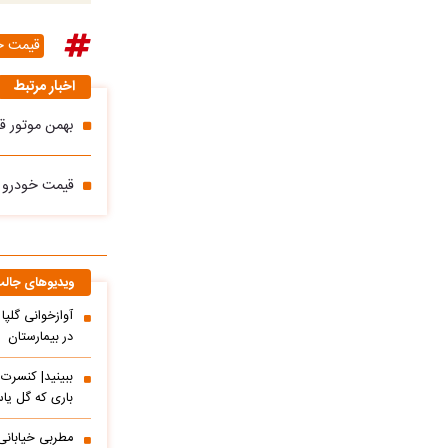
قیمت خ
اخبار مرتبط
بهمن موتور قی
قیمت خودرو امروز چهارشنبه 23 اردیبه
ویدیوهای جال
آوازخوانی گلپا
در بیمارستان
باری که گل یاس
مطربی خیابانی؛