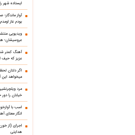
ایستاده شهر را 
آواز ماندگار؛ ص
بودم غاز اومد
ویدیویی منتشر
عروسیشان؛ هوت
آهنگ کمتر شنی
عزیز که حیف 
اگر دلتان لحظه
میخواهد این آ
مرد ویلچرنشین 
خیابان را دور
اسب با آوازخو
انگار معنای آه
اجرای (از خون
هدایتی