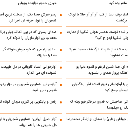
ماتم زده کرد
خبری خانوم نوازنده ویولن
ادق بوقی بعد از کلی آو آو آو حالا با اردک
پسر خوش صدا یکی از سخت ترین آه
م برگشت
شجریان را فوق حرفه ای اجرا کرد
 شده توسط همسر هوتن شکیبا از عمارت
صدای پسری که در بین تماشاچیان برنام
ن شکیبا ازدواج کرد؟
دفعه زد زیر آواز داوران را شوکه کرد
ده شده از هنرمند درگذشته حمید هیراد
صدای پلیسی که خودجوش خوانندگی را 
است نشنوید
خدا را میلرزاند
 ای جدا شدن از غم و اندوه دنیا رو
آوازخوانی استاد کاویانی در دل طبیعت
هنگ پرواز همای را بشنوید
شنونده ای می اندازد
با آوازخوانی فوق العاده اش رهگذران
آوازخوانی همایون شجریان بر مزار پد
 خودش جمع کرد
قدیمی نمی شود
انی صاحبش به قدری در فکر فرو رفته که
رقص و پایکوبی پر انرژی مردان کوتاه
نگ رو میفهمد!
 جوانان وطن) با صدای نوازشگر محمدرضا
آواز اصیل ایرانی؛ همایون شجریان با 
دل خارجی ها را هم لرزاند