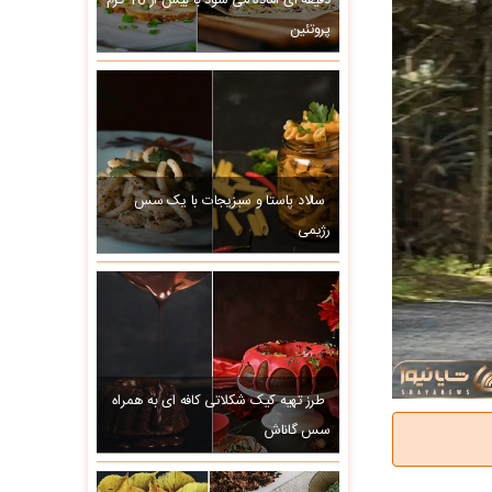
دقیقه ای آماده می شود با بیش از 10 گرم
پروتئین
سالاد پاستا و سبزیجات با یک سس
رژیمی
طرز تهیه کیک شکلاتی کافه ای به همراه
سس گاناش