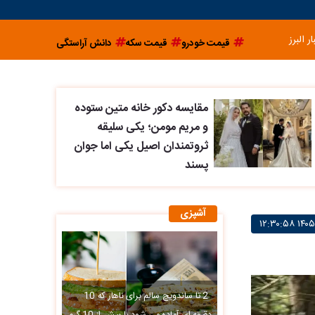
ار البرز
قیمت خودرو
قیمت سکه
دانش آراستگی
مقایسه دکور خانه متین ستوده
و مریم مومن؛ یکی سلیقه
ثروتمندان اصیل یکی اما جوان
پسند
آشپزی
2 تا ساندویچ سالم برای ناهار که 10