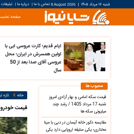
تماس با ما
درباره ما
تبلیغات
شنبه ۱۷ مرداد ۱۴۰۵
|
8 August 2026
|
|
صفحه نخست
ایام قدیم؛ کارت عروسی ابی با
اولین همسرش در ایران؛ محل
عروسی آقای صدا بعد از 50
سال
محبوب ها
خانه
تازه ت
قیمت سکه امامی و بهار آزادی امروز
شنبه 17 مرداد 1405 / رشد چند
قیمت خودرو خارج
میلیونی سکه ها
مقایسه دکور خانه آیسان در دبی با مینا
مختاری؛ یکی سلیقه اروپایی دارد یکی