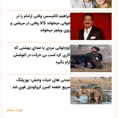
ابراهیم تاتلیسس وقتی آرامام را در
جوانی میخواند VS وقتی در مریضی و
روی ویلچر میخواند
آوازخوانی مردی با صدای بهشتی که
کاری کرد اسب بی حرکت در آغوشش
آرام بگیرد
دیدنی های حیات وحش؛ یوزپلنگ
سریع طعمه کمین کروکودیل قوی شد
موارد بیشتر