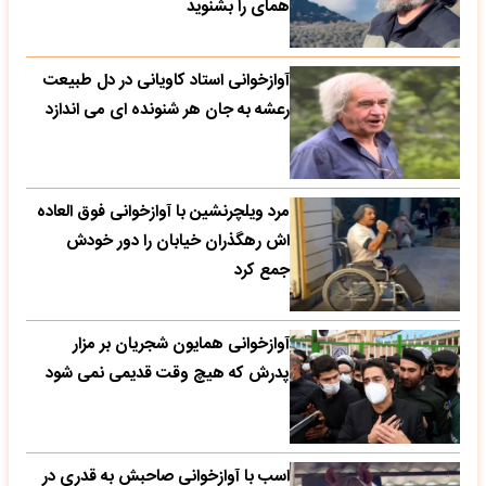
همای را بشنوید
آوازخوانی استاد کاویانی در دل طبیعت
رعشه به جان هر شنونده ای می اندازد
مرد ویلچرنشین با آوازخوانی فوق العاده
اش رهگذران خیابان را دور خودش
جمع کرد
آوازخوانی همایون شجریان بر مزار
پدرش که هیچ وقت قدیمی نمی شود
اسب با آوازخوانی صاحبش به قدری در