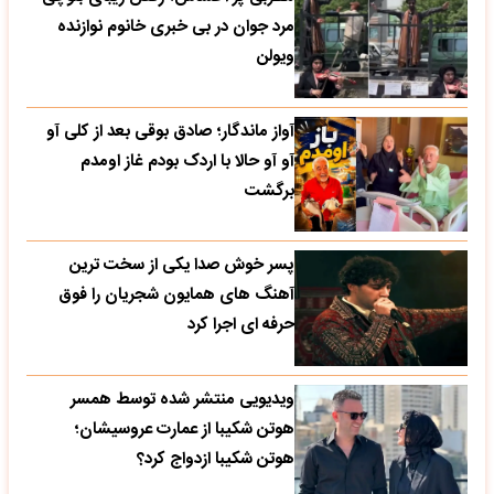
مرد جوان در بی خبری خانوم نوازنده
ویولن
آواز ماندگار؛ صادق بوقی بعد از کلی آو
آو آو حالا با اردک بودم غاز اومدم
برگشت
پسر خوش صدا یکی از سخت ترین
آهنگ های همایون شجریان را فوق
حرفه ای اجرا کرد
ویدیویی منتشر شده توسط همسر
هوتن شکیبا از عمارت عروسیشان؛
هوتن شکیبا ازدواج کرد؟