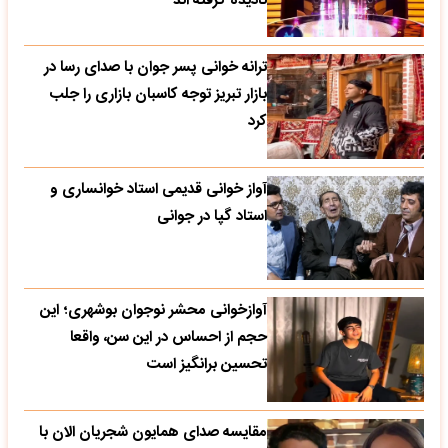
نادیده گرفته اند
ترانه خوانی پسر جوان با صدای رسا در
بازار تبریز توجه کاسبان بازاری را جلب
کرد
آواز خوانی قدیمی استاد خوانساری و
استاد گپا در جوانی
آوازخوانی محشر نوجوان بوشهری؛ این
حجم از احساس در این سن، واقعا
تحسین‌ برانگیز است
مقایسه صدای همایون شجریان الان با