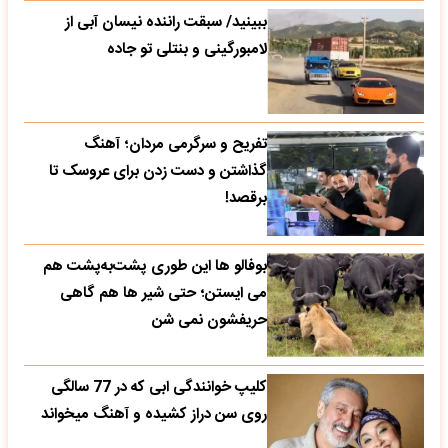
ببینید/ سبقت راننده نیسان آبی از
لامبورگینی و بنتلی تو جاده
تفریح و سرگرمی مردان؛ آهنگ
گذاشتن و دست زدن برای عروسک تا
برقصد!
بوفالو ها این‌ طوری پشت‌به‌پشت هم
می‌ ایستن؛ حتی شیر ها هم گاهی
حریفشون نمی‌ شن
کلیپ خوانندگی ابی که در 77 سالگی
روی سن دراز کشیده و آهنگ میخواند