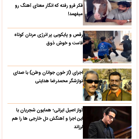
فکر فرو رفته که انگار معنای آهنگ رو
میفهمد!
رقص و پایکوبی پر انرژی مردان کوتاه
قامت و خوش ذوق
اجرای (از خون جوانان وطن) با صدای
نوازشگر محمدرضا هدایتی
آواز اصیل ایرانی؛ همایون شجریان با
این اجرا و آهنگش دل خارجی ها را هم
لرزاند