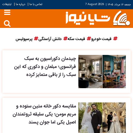
|
|
تماس با ما
درباره ما
تبلیغات
جمعه ۱۶ مرداد ۱۴۰۵
|
7 August 2026
قیمت خودرو
قیمت سکه
دانش آراستگی
پرسپولیس
چیدمان دکوراسیون به سبک
فرانسوی؛ مبلمان و دکوری که این
سبک را از باقی متمایز کرده
مقایسه دکور خانه متین ستوده و
مریم مومن؛ یکی سلیقه ثروتمندان
اصیل یکی اما جوان پسند