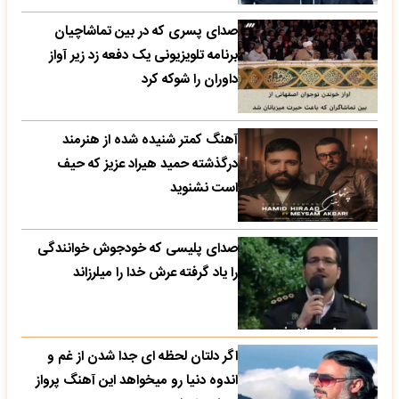
صدای پسری که در بین تماشاچیان
برنامه تلویزیونی یک دفعه زد زیر آواز
داوران را شوکه کرد
آهنگ کمتر شنیده شده از هنرمند
درگذشته حمید هیراد عزیز که حیف
است نشنوید
صدای پلیسی که خودجوش خوانندگی
را یاد گرفته عرش خدا را میلرزاند
اگر دلتان لحظه ای جدا شدن از غم و
اندوه دنیا رو میخواهد این آهنگ پرواز