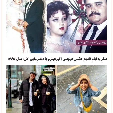
سفر به ایام قدیم؛ عکس عروسی اکبر عبدی با دختر دایی اش؛ سال ۱۳۶۵