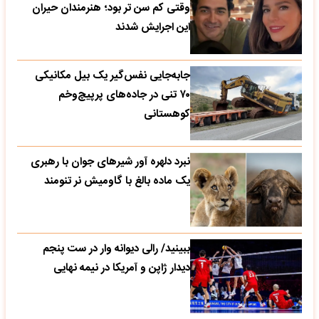
وقتی کم سن تر بود؛ هنرمندان حیران
این اجرایش شدند
جابه‌جایی نفس‌گیر یک بیل مکانیکی
۷۰ تنی در جاده‌های پرپیچ‌وخم
کوهستانی
نبرد دلهره آور شیرهای جوان با رهبری
یک ماده بالغ با گاومیش نر تنومند
ببینید/ رالی دیوانه وار در ست پنجم
دیدار ژاپن و آمریکا در نیمه نهایی