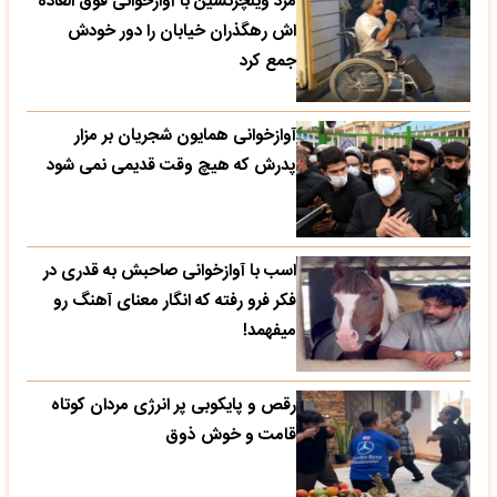
مرد ویلچرنشین با آوازخوانی فوق العاده
اش رهگذران خیابان را دور خودش
جمع کرد
آوازخوانی همایون شجریان بر مزار
پدرش که هیچ وقت قدیمی نمی شود
اسب با آوازخوانی صاحبش به قدری در
فکر فرو رفته که انگار معنای آهنگ رو
میفهمد!
رقص و پایکوبی پر انرژی مردان کوتاه
قامت و خوش ذوق