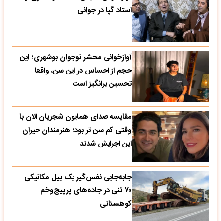
استاد گپا در جوانی
آوازخوانی محشر نوجوان بوشهری؛ این
حجم از احساس در این سن، واقعا
تحسین‌ برانگیز است
مقایسه صدای همایون شجریان الان با
وقتی کم سن تر بود؛ هنرمندان حیران
این اجرایش شدند
جابه‌جایی نفس‌گیر یک بیل مکانیکی
۷۰ تنی در جاده‌های پرپیچ‌وخم
کوهستانی