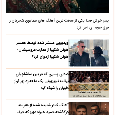
پسر خوش صدا یکی از سخت ترین آهنگ های همایون شجریان را
فوق حرفه ای اجرا کرد
ویدیویی منتشر شده توسط همسر
هوتن شکیبا از عمارت عروسیشان؛
هوتن شکیبا ازدواج کرد؟
صدای پسری که در بین تماشاچیان
برنامه تلویزیونی یک دفعه زد زیر آواز
داوران را شوکه کرد
آهنگ کمتر شنیده شده از هنرمند
درگذشته حمید هیراد عزیز که حیف