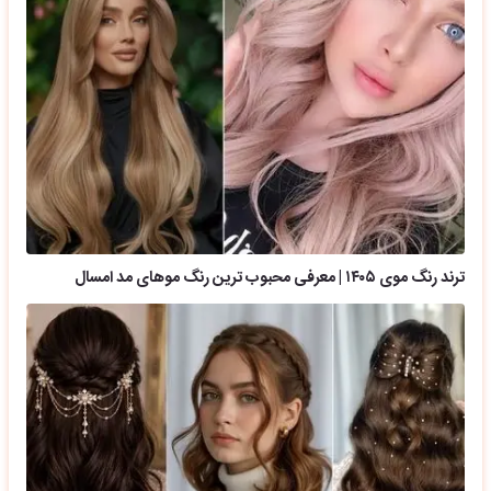
ترند رنگ موی ۱۴۰۵ | معرفی محبوب ترین رنگ موهای مد امسال