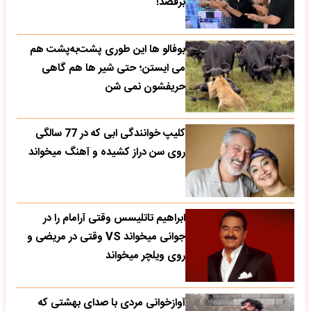
برقصد!
بوفالو ها این‌ طوری پشت‌به‌پشت هم
می‌ ایستن؛ حتی شیر ها هم گاهی
حریفشون نمی‌ شن
کلیپ خوانندگی ابی که در 77 سالگی
روی سن دراز کشیده و آهنگ میخواند
ابراهیم تاتلیسس وقتی آرامام را در
جوانی میخواند VS وقتی در مریضی و
روی ویلچر میخواند
آوازخوانی مردی با صدای بهشتی که