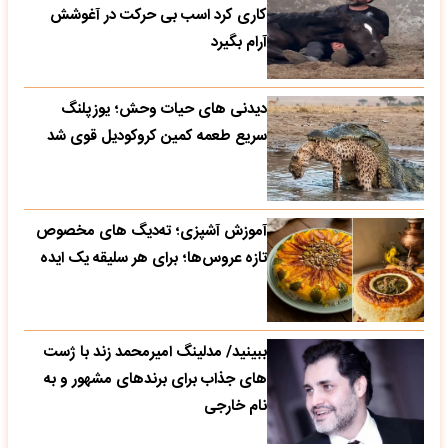
کاری کرد اسب بی حرکت در آغوشش
آرام بگیرد
دیدنی های حیات وحش؛ یوزپلنگ
سریع طعمه کمین کروکودیل قوی شد
آموزش آشپزی؛ ته‌دیگ‌ های مخصوص
تازه‌ عروس‌ها؛ برای هر سلیقه یک ایده
ببینید/ مدلینگ امیرمحمد زند با ژست
های جذاب برای برندهای مشهور و به
نام خارجی