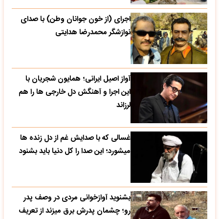
اجرای (از خون جوانان وطن) با صدای
نوازشگر محمدرضا هدایتی
آواز اصیل ایرانی؛ همایون شجریان با
این اجرا و آهنگش دل خارجی ها را هم
لرزاند
غسالی که با صدایش غم از دل زنده ها
میشورد؛ این صدا را کل دنیا باید بشنود
بشنوید آوازخوانی مردی در وصف پدر
رو؛ چشمان پدرش برق میزند از تعریف