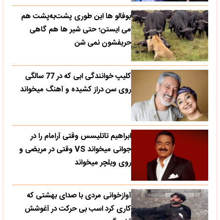
بوفالو ها این‌ طوری پشت‌به‌پشت هم
می‌ ایستن؛ حتی شیر ها هم گاهی
حریفشون نمی‌ شن
کلیپ خوانندگی ابی که در 77 سالگی
روی سن دراز کشیده و آهنگ میخواند
ابراهیم تاتلیسس وقتی آرامام را در
جوانی میخواند VS وقتی در مریضی و
روی ویلچر میخواند
آوازخوانی مردی با صدای بهشتی که
کاری کرد اسب بی حرکت در آغوشش