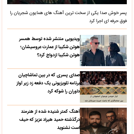
پسر خوش صدا یکی از سخت ترین آهنگ های همایون شجریان را
فوق حرفه ای اجرا کرد
ویدیویی منتشر شده توسط همسر
هوتن شکیبا از عمارت عروسیشان؛
هوتن شکیبا ازدواج کرد؟
صدای پسری که در بین تماشاچیان
برنامه تلویزیونی یک دفعه زد زیر آواز
داوران را شوکه کرد
آهنگ کمتر شنیده شده از هنرمند
درگذشته حمید هیراد عزیز که حیف
است نشنوید