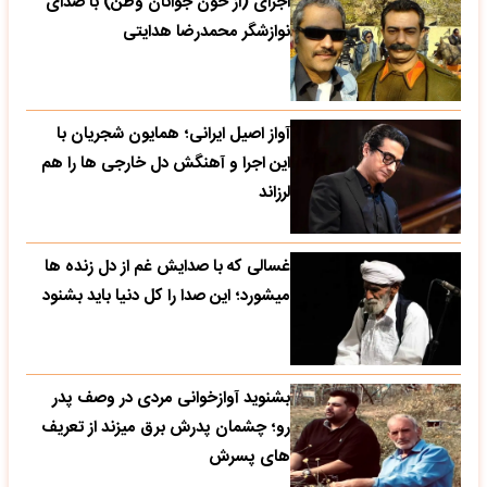
اجرای (از خون جوانان وطن) با صدای
نوازشگر محمدرضا هدایتی
آواز اصیل ایرانی؛ همایون شجریان با
این اجرا و آهنگش دل خارجی ها را هم
لرزاند
غسالی که با صدایش غم از دل زنده ها
میشورد؛ این صدا را کل دنیا باید بشنود
بشنوید آوازخوانی مردی در وصف پدر
رو؛ چشمان پدرش برق میزند از تعریف
های پسرش