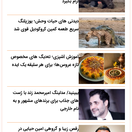
آرام بگیرد
دیدنی های حیات وحش؛ یوزپلنگ
سریع طعمه کمین کروکودیل قوی شد
آموزش آشپزی؛ ته‌دیگ‌ های مخصوص
تازه‌ عروس‌ها؛ برای هر سلیقه یک ایده
ببینید/ مدلینگ امیرمحمد زند با ژست
های جذاب برای برندهای مشهور و به
نام خارجی
رقص زیبا و گروهی امین حیایی در