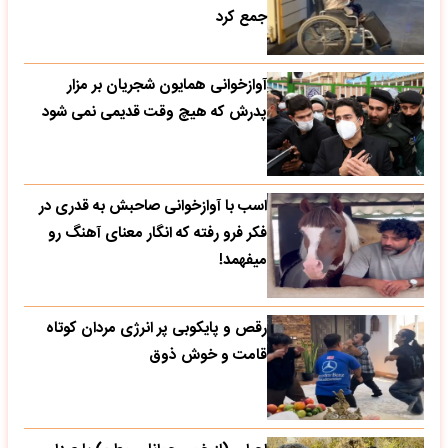
جمع کرد
آوازخوانی همایون شجریان بر مزار
پدرش که هیچ وقت قدیمی نمی شود
اسب با آوازخوانی صاحبش به قدری در
فکر فرو رفته که انگار معنای آهنگ رو
میفهمد!
رقص و پایکوبی پر انرژی مردان کوتاه
قامت و خوش ذوق