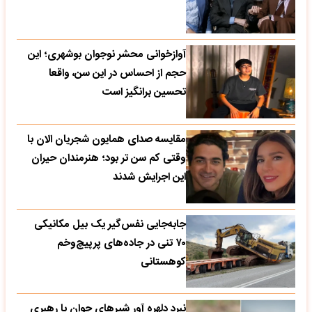
آوازخوانی محشر نوجوان بوشهری؛ این
حجم از احساس در این سن، واقعا
تحسین‌ برانگیز است
مقایسه صدای همایون شجریان الان با
وقتی کم سن تر بود؛ هنرمندان حیران
این اجرایش شدند
جابه‌جایی نفس‌گیر یک بیل مکانیکی
۷۰ تنی در جاده‌های پرپیچ‌وخم
کوهستانی
نبرد دلهره آور شیرهای جوان با رهبری