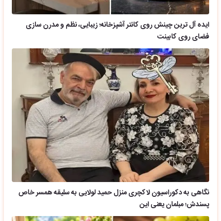
ایده آل ترین چینش روی کانتر آشپزخانه؛ زیبایی، نظم و مدرن سازی
فضای روی کابینت
نگاهی به دکوراسیون لاکچری منزل حمید لولایی به سلیقه همسر خاص
پسندش؛ مبلمان یعنی این