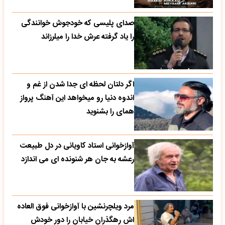
صدای پلیسی که خودجوش خوانندگی
را یاد گرفته عرش خدا را میلرزاند
اگر دلتان لحظه ای جدا شدن از غم و
اندوه دنیا رو میخواهد این آهنگ پرواز
همای را بشنوید
آوازخوانی استاد کاویانی در دل طبیعت
رعشه به جان هر شنونده ای می اندازد
مرد ویلچرنشین با آوازخوانی فوق العاده
اش رهگذران خیابان را دور خودش