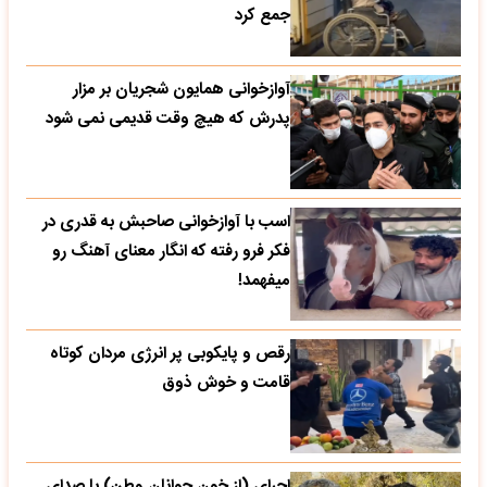
جمع کرد
آوازخوانی همایون شجریان بر مزار
پدرش که هیچ وقت قدیمی نمی شود
اسب با آوازخوانی صاحبش به قدری در
فکر فرو رفته که انگار معنای آهنگ رو
میفهمد!
رقص و پایکوبی پر انرژی مردان کوتاه
قامت و خوش ذوق
اجرای (از خون جوانان وطن) با صدای