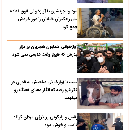
مرد ویلچرنشین با آوازخوانی فوق العاده
اش رهگذران خیابان را دور خودش
جمع کرد
آوازخوانی همایون شجریان بر مزار
پدرش که هیچ وقت قدیمی نمی شود
اسب با آوازخوانی صاحبش به قدری در
فکر فرو رفته که انگار معنای آهنگ رو
میفهمد!
رقص و پایکوبی پر انرژی مردان کوتاه
قامت و خوش ذوق