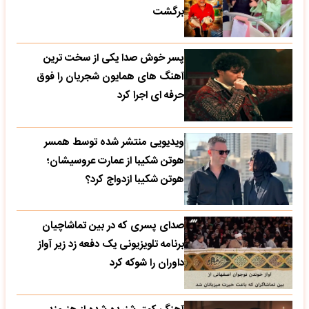
برگشت
پسر خوش صدا یکی از سخت ترین
آهنگ های همایون شجریان را فوق
حرفه ای اجرا کرد
ویدیویی منتشر شده توسط همسر
هوتن شکیبا از عمارت عروسیشان؛
هوتن شکیبا ازدواج کرد؟
صدای پسری که در بین تماشاچیان
برنامه تلویزیونی یک دفعه زد زیر آواز
داوران را شوکه کرد