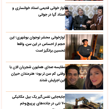
آواز خوانی قدیمی استاد خوانساری و
استاد گپا در جوانی
آوازخوانی محشر نوجوان بوشهری؛ این
حجم از احساس در این سن، واقعا
تحسین‌ برانگیز است
مقایسه صدای همایون شجریان الان با
وقتی کم سن تر بود؛ هنرمندان حیران
این اجرایش شدند
جابه‌جایی نفس‌گیر یک بیل مکانیکی
۷۰ تنی در جاده‌های پرپیچ‌وخم