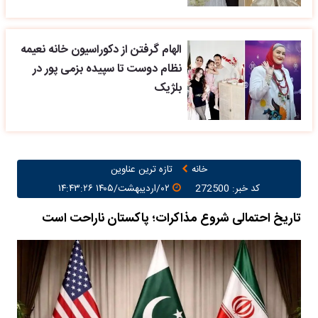
الهام گرفتن از دکوراسیون خانه نعیمه
نظام دوست تا سپیده بزمی پور در
بلژیک
خانه
تازه ترین عناوین
کد خبر: 272500
۰۲/اردیبهشت/۱۴۰۵ ۱۴:۴۳:۲۶
تاریخ احتمالی شروع مذاکرات؛ پاکستان ناراحت است