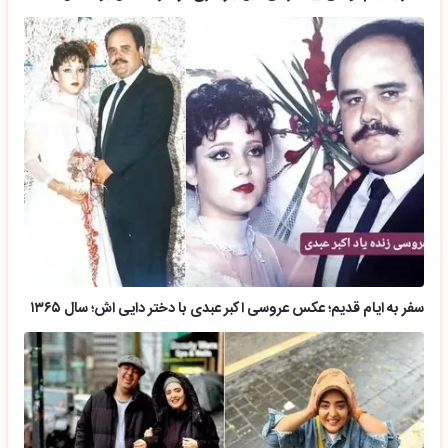
سفر به ایام قدیم؛ عکس عروسی اکبر عبدی با دختر دایی اش؛ سال ۱۳۶۵