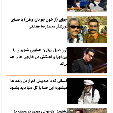
اجرای (از خون جوانان وطن) با صدای
نوازشگر محمدرضا هدایتی
آواز اصیل ایرانی؛ همایون شجریان با
این اجرا و آهنگش دل خارجی ها را هم
لرزاند
غسالی که با صدایش غم از دل زنده ها
میشورد؛ این صدا را کل دنیا باید بشنود
بشنوید آوازخوانی مردی در وصف پدر