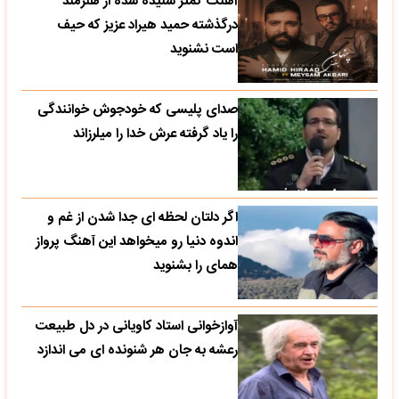
آهنگ کمتر شنیده شده از هنرمند
درگذشته حمید هیراد عزیز که حیف
است نشنوید
صدای پلیسی که خودجوش خوانندگی
را یاد گرفته عرش خدا را میلرزاند
اگر دلتان لحظه ای جدا شدن از غم و
اندوه دنیا رو میخواهد این آهنگ پرواز
همای را بشنوید
آوازخوانی استاد کاویانی در دل طبیعت
رعشه به جان هر شنونده ای می اندازد