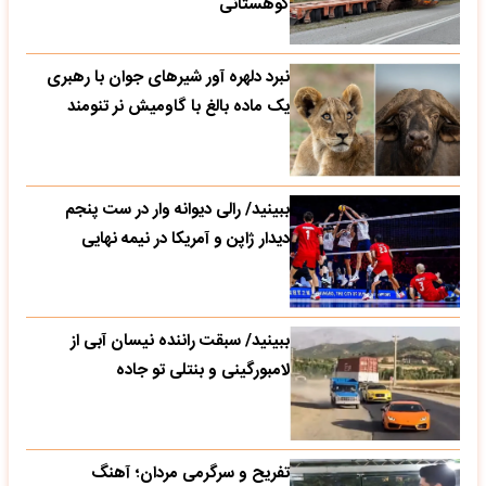
کوهستانی
نبرد دلهره آور شیرهای جوان با رهبری
یک ماده بالغ با گاومیش نر تنومند
ببینید/ رالی دیوانه وار در ست پنجم
دیدار ژاپن و آمریکا در نیمه نهایی
ببینید/ سبقت راننده نیسان آبی از
لامبورگینی و بنتلی تو جاده
تفریح و سرگرمی مردان؛ آهنگ