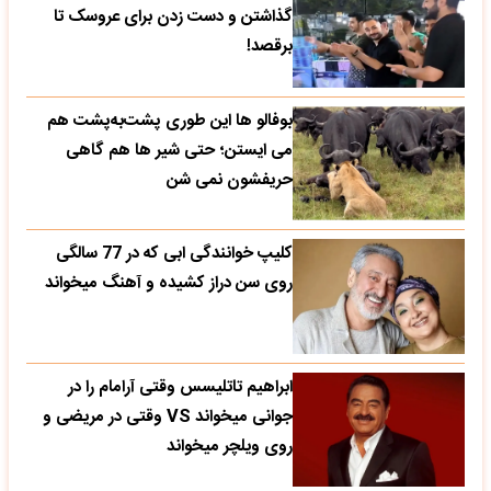
گذاشتن و دست زدن برای عروسک تا
برقصد!
بوفالو ها این‌ طوری پشت‌به‌پشت هم
می‌ ایستن؛ حتی شیر ها هم گاهی
حریفشون نمی‌ شن
کلیپ خوانندگی ابی که در 77 سالگی
روی سن دراز کشیده و آهنگ میخواند
ابراهیم تاتلیسس وقتی آرامام را در
جوانی میخواند VS وقتی در مریضی و
روی ویلچر میخواند