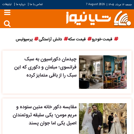
|
|
تماس با ما
درباره ما
تبلیغات
جمعه ۱۶ مرداد ۱۴۰۵
|
7 August 2026
قیمت خودرو
قیمت سکه
دانش آراستگی
پرسپولیس
چیدمان دکوراسیون به سبک
فرانسوی؛ مبلمان و دکوری که این
سبک را از باقی متمایز کرده
مقایسه دکور خانه متین ستوده و
مریم مومن؛ یکی سلیقه ثروتمندان
اصیل یکی اما جوان پسند