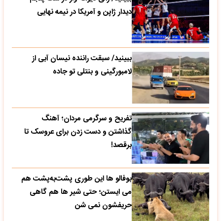
دیدار ژاپن و آمریکا در نیمه نهایی
ببینید/ سبقت راننده نیسان آبی از
لامبورگینی و بنتلی تو جاده
تفریح و سرگرمی مردان؛ آهنگ
گذاشتن و دست زدن برای عروسک تا
برقصد!
بوفالو ها این‌ طوری پشت‌به‌پشت هم
می‌ ایستن؛ حتی شیر ها هم گاهی
حریفشون نمی‌ شن