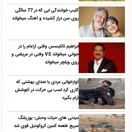
کلیپ خوانندگی ابی که در 77 سالگی
روی سن دراز کشیده و آهنگ میخواند
ابراهیم تاتلیسس وقتی آرامام را در
جوانی میخواند VS وقتی در مریضی و
روی ویلچر میخواند
آوازخوانی مردی با صدای بهشتی که
کاری کرد اسب بی حرکت در آغوشش
آرام بگیرد
دیدنی های حیات وحش؛ یوزپلنگ
سریع طعمه کمین کروکودیل قوی شد