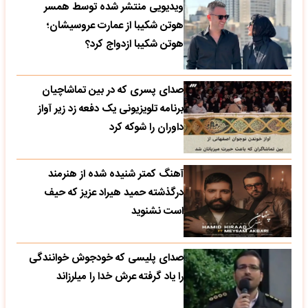
ویدیویی منتشر شده توسط همسر
هوتن شکیبا از عمارت عروسیشان؛
هوتن شکیبا ازدواج کرد؟
صدای پسری که در بین تماشاچیان
برنامه تلویزیونی یک دفعه زد زیر آواز
داوران را شوکه کرد
آهنگ کمتر شنیده شده از هنرمند
درگذشته حمید هیراد عزیز که حیف
است نشنوید
صدای پلیسی که خودجوش خوانندگی
را یاد گرفته عرش خدا را میلرزاند