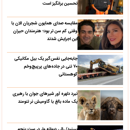
تحسین‌ برانگیز است
مقایسه صدای همایون شجریان الان با
وقتی کم سن تر بود؛ هنرمندان حیران
این اجرایش شدند
جابه‌جایی نفس‌گیر یک بیل مکانیکی
۷۰ تنی در جاده‌های پرپیچ‌وخم
کوهستانی
نبرد دلهره آور شیرهای جوان با رهبری
یک ماده بالغ با گاومیش نر تنومند
ببینید/ رالی دیوانه وار در ست پنجم