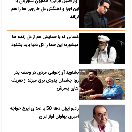
آواز اصیل ایرانی؛ همایون شجریان با
این اجرا و آهنگش دل خارجی ها را هم
لرزاند
غسالی که با صدایش غم از دل زنده ها
میشورد؛ این صدا را کل دنیا باید بشنود
بشنوید آوازخوانی مردی در وصف پدر
رو؛ چشمان پدرش برق میزند از تعریف
های پسرش
رادیو ایران دهه 50 با صدای ایرج خواجه
امیری پهلوان آواز ایران