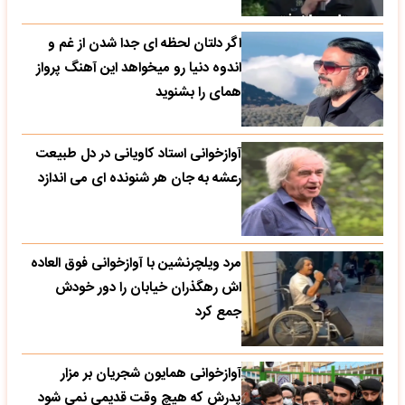
اگر دلتان لحظه ای جدا شدن از غم و
اندوه دنیا رو میخواهد این آهنگ پرواز
همای را بشنوید
آوازخوانی استاد کاویانی در دل طبیعت
رعشه به جان هر شنونده ای می اندازد
مرد ویلچرنشین با آوازخوانی فوق العاده
اش رهگذران خیابان را دور خودش
جمع کرد
آوازخوانی همایون شجریان بر مزار
پدرش که هیچ وقت قدیمی نمی شود