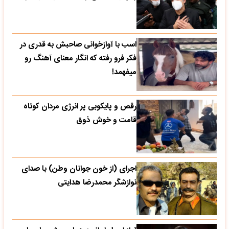
اسب با آوازخوانی صاحبش به قدری در
فکر فرو رفته که انگار معنای آهنگ رو
میفهمد!
رقص و پایکوبی پر انرژی مردان کوتاه
قامت و خوش ذوق
اجرای (از خون جوانان وطن) با صدای
نوازشگر محمدرضا هدایتی