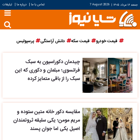
|
|
تماس با ما
درباره ما
تبلیغات
جمعه ۱۶ مرداد ۱۴۰۵
|
7 August 2026
قیمت خودرو
قیمت سکه
دانش آراستگی
پرسپولیس
چیدمان دکوراسیون به سبک
فرانسوی؛ مبلمان و دکوری که این
سبک را از باقی متمایز کرده
مقایسه دکور خانه متین ستوده و
مریم مومن؛ یکی سلیقه ثروتمندان
اصیل یکی اما جوان پسند