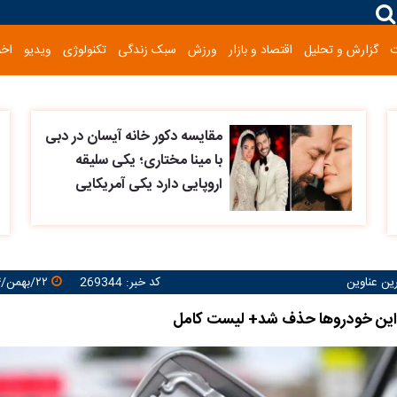
گزارش و تحلیل
اقتصاد و بازار
ورزش
سبک زندگی
تکنولوژی
ویدیو
اخب
مقایسه دکور خانه آیسان در دبی
با مینا مختاری؛ یکی سلیقه
اروپایی دارد یکی آمریکایی
رین عناوین
کد خبر: 269344
۲۲/بهمن/۱۴۰۴ ۰۰:۳۵:۳۹
 این خودروها حذف شد+ لیست کامل