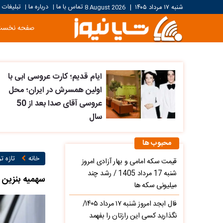
تماس با ما
درباره ما
تبلیغات
شنبه ۱۷ مرداد ۱۴۰۵
|
8 August 2026
|
|
صفحه نخست
ایام قدیم؛ کارت عروسی ابی با
اولین همسرش در ایران؛ محل
عروسی آقای صدا بعد از 50
سال
محبوب ها
خانه
تازه ت
قیمت سکه امامی و بهار آزادی امروز
شنبه 17 مرداد 1405 / رشد چند
سهمیه بنزین
میلیونی سکه ها
فال ابجد امروز شنبه ۱۷ مرداد ۱۴۰۵/
نگذارید کسی این رازتان را بفهمد