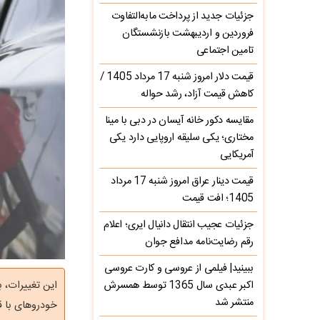
جزئیات جدید از پرداخت مابه‌التفاوت
فروردین و اردیبهشت بازنشستگان
تامین اجتماعی
قیمت دلار امروز شنبه 17 مرداد 1405 /
کاهش قیمت آزاد، رشد حواله
مقایسه دکور خانه آیسان در دبی با مینا
مختاری؛ یکی سلیقه اروپایی دارد یکی
آمریکایی
قیمت دینار عراق امروز شنبه 17 مرداد
1405؛ افت قیمت
جزئیات عجیب انتقال دانیال ایری؛ اعلام
رقم رضایت‌نامه مدافع جوان
ببینید| فیلمی از عروسی و کارت عروسی
اکبر عبدی سال 1365 توسط همسرش
این تغییرات،
منتشر شد
خودروهای با ق