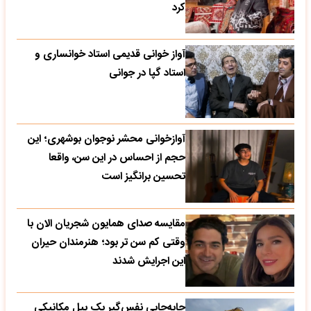
کرد
آواز خوانی قدیمی استاد خوانساری و
استاد گپا در جوانی
آوازخوانی محشر نوجوان بوشهری؛ این
حجم از احساس در این سن، واقعا
تحسین‌ برانگیز است
مقایسه صدای همایون شجریان الان با
وقتی کم سن تر بود؛ هنرمندان حیران
این اجرایش شدند
جابه‌جایی نفس‌گیر یک بیل مکانیکی