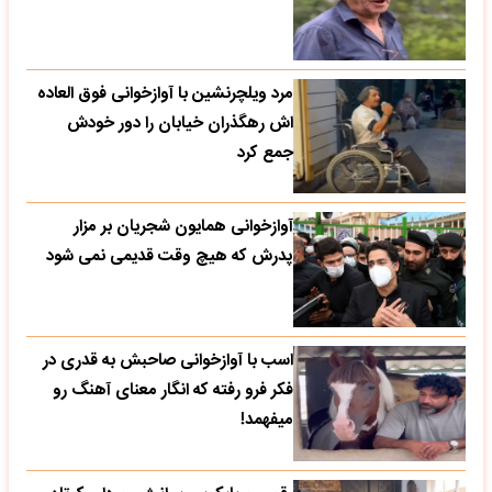
مرد ویلچرنشین با آوازخوانی فوق العاده
اش رهگذران خیابان را دور خودش
جمع کرد
آوازخوانی همایون شجریان بر مزار
پدرش که هیچ وقت قدیمی نمی شود
اسب با آوازخوانی صاحبش به قدری در
فکر فرو رفته که انگار معنای آهنگ رو
میفهمد!