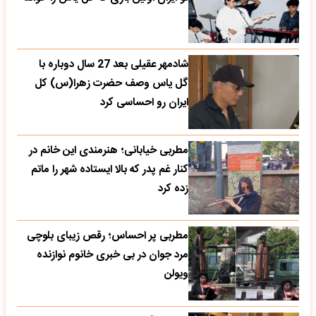
شادمهر عقیلی بعد 27 سال دوباره با
گل یاس وصف حضرت زهرا(س) کل
ایران رو احساسی کرد
مطربی خیابانی؛ هنرمندی این خانم در
کنار غم پدر که بالا ایستاده شهر را ماتم
زده کرد
مطربی پر احساس؛ رقص زیبای بلوچی
مرد جوان در بی خبری خانوم نوازنده
ویولن