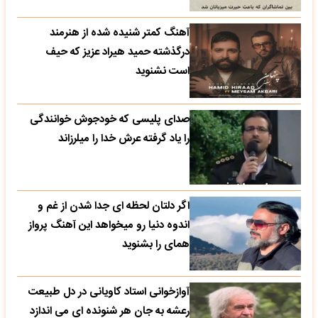
آهنگ کمتر شنیده شده از هنرمند
درگذشته حمید هیراد عزیز که حیف
است نشنوید
صدای پلیسی که خودجوش خوانندگی
را یاد گرفته عرش خدا را میلرزاند
اگر دلتان لحظه ای جدا شدن از غم و
اندوه دنیا رو میخواهد این آهنگ پرواز
همای را بشنوید
آوازخوانی استاد کاویانی در دل طبیعت
رعشه به جان هر شنونده ای می اندازد