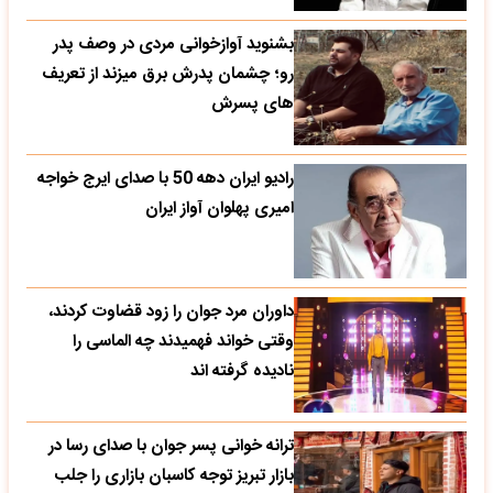
بشنوید آوازخوانی مردی در وصف پدر
رو؛ چشمان پدرش برق میزند از تعریف
های پسرش
رادیو ایران دهه 50 با صدای ایرج خواجه
امیری پهلوان آواز ایران
داوران مرد جوان را زود قضاوت کردند،
وقتی خواند فهمیدند چه الماسی را
نادیده گرفته اند
ترانه خوانی پسر جوان با صدای رسا در
بازار تبریز توجه کاسبان بازاری را جلب