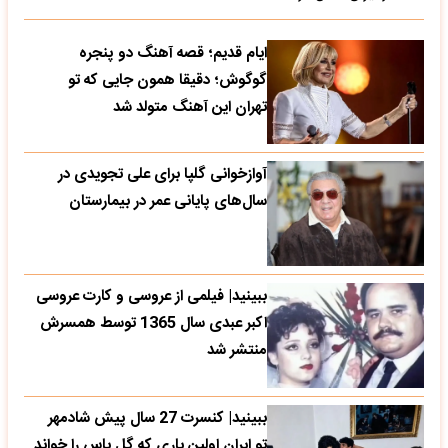
ایام قدیم؛ قصه آهنگ دو پنجره
گوگوش؛ دقیقا همون جایی که تو
تهران این آهنگ متولد شد
آوازخوانی گلپا برای علی تجویدی در
سال‌های پایانی عمر در بیمارستان
ببینید| فیلمی از عروسی و کارت عروسی
اکبر عبدی سال 1365 توسط همسرش
منتشر شد
ببینید| کنسرت 27 سال پیش شادمهر
تو ایران اولین باری که گل یاس را خواند