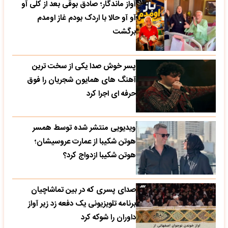
آواز ماندگار؛ صادق بوقی بعد از کلی آو
آو آو حالا با اردک بودم غاز اومدم
برگشت
پسر خوش صدا یکی از سخت ترین
آهنگ های همایون شجریان را فوق
حرفه ای اجرا کرد
ویدیویی منتشر شده توسط همسر
هوتن شکیبا از عمارت عروسیشان؛
هوتن شکیبا ازدواج کرد؟
صدای پسری که در بین تماشاچیان
برنامه تلویزیونی یک دفعه زد زیر آواز
داوران را شوکه کرد