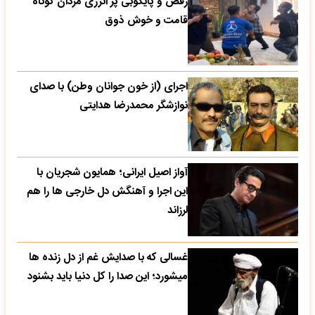
رقص و پایکوبی پر انرژی مردان کوتاه
قامت و خوش ذوق
اجرای (از خون جوانان وطن) با صدای
نوازشگر محمدرضا هدایتی
آواز اصیل ایرانی؛ همایون شجریان با
این اجرا و آهنگش دل خارجی ها را هم
لرزاند
غسالی که با صدایش غم از دل زنده ها
میشورد؛ این صدا را کل دنیا باید بشنود