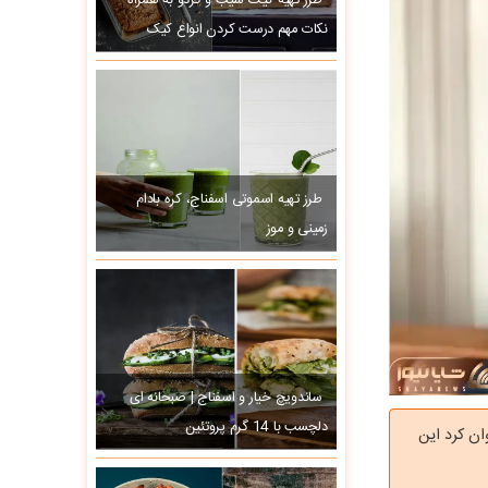
طرز تهیه کیک سیب و گردو به همراه
نکات مهم درست کردن انواع کیک
طرز تهیه اسموتی اسفناج، کره بادام
زمینی و موز
ساندویچ خیار و اسفناج | صبحانه ای
دلچسب با 14 گرم پروتئین
ان کرد این