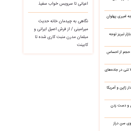
اعیانی تا سرویس خواب سفیذ
یرج خواجه امیری پهلوان
نگاهی به چیدمان خانه حدیث
میرامینی / از فرش اصیل ایرانی و
زار تبریز توجه
مبلمان مدرن منبت‌ کاری‌ شده تا
کابینت
 حجم از احساس
جابه‌جایی نفس‌گیر یک بیل مکانیکی ۷۰ تنی در جاده‌های
یدار ژاپن و آمریکا
ن و دست زدن
 در 77 سالگی روی سن دراز