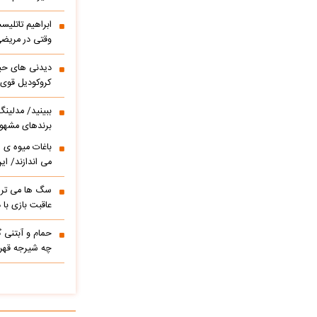
وقتی در مریضی
دیدنی های حی
کروکودیل قوی
ببینید/ مدلین
برندهای مشهور
باغات میوه ی 
می اندازند/ ا
سگ ها می ترس
عاقبت بازی با
حمام و آبتنی گ
چه شیرجه قهرما