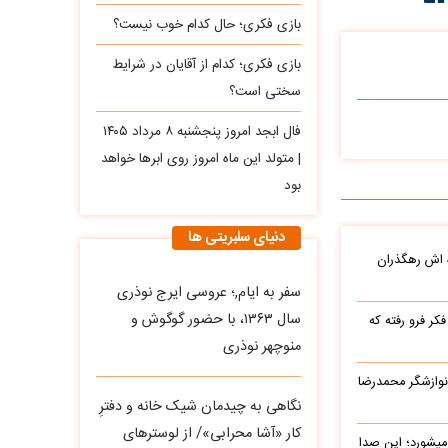
بازی فکری؛ حال کدام خوب نیست؟
بازی فکری؛ کدام از آقایان در شرایط
سختی است؟
فال ابجد امروز پنجشنبه ۸ مرداد ۱۴۰۵
| متولد این ماه امروز روی ابرها خواهد
بود
دنیای سلبریتی ها
ه اش رهگذران
سفر به ایام,؛ عروسی ایرج نوذری
سال ۱۳۶۳، با حضور گوگوش و
ر فرو رفته که
منوچهر نوذری
نوازشگر محمدرضا
نگاهی به چیدمان شیک خانه و دفترِ
کار «آشا محرابی»/ از لوسترهای
میشورد؛ این صدا