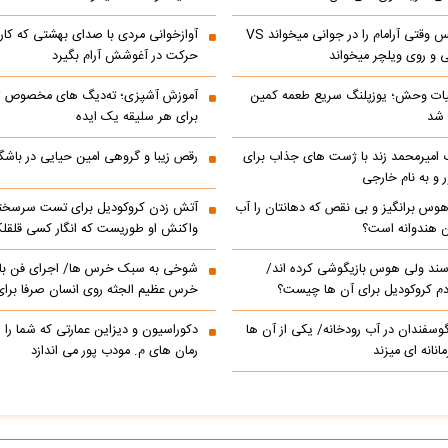
ابراهیم تاتلیسس وقتی آرامام را در جوانی میخواند VS
آوازخوانی مردی با صدای بهشتی که کا
 و روی ویلچر میخواند
حرکت در آغوشش آرام بگیرد
ات وحش؛ یوزپلنگ سریع طعمه کمین
آموزش آشپزی؛ ته‌دیگ‌ های مخصوص تاز
 شد
برای هر سلیقه یک ایده
گ امیرمحمد زند با ژست های جذاب برای
رقص زیبا و گروهی امین حیایی در باش
 و به نام خارجی
هوس برانگیز و بی نقص که دهانتان را آب
آتش زدن کروکودیل برای تست سرسخ
ین هندوانه است؟
واکنش او طوریست که انگار کسی قلق
ند ولی هوس بازیگوشی کرده اند/
شوخی به سبک خرس ها/ اجرای فن بارا
 دم کروکودیل برای آن ها چیست؟
خرس عظیم الجثه روی انسان صرفا برای
وسفندان در آب رودخانه/ یکی از آن ها
دکوراسیون و دیزاین عمارتی که شما را ی
نانه ای میزند
رمان های م. مودب پور می اندازد