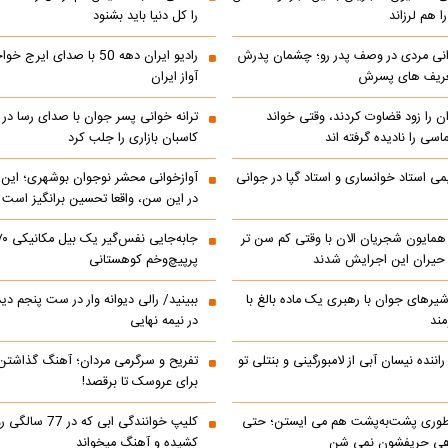
 هم لرزاند
را کل دنیا باید بشنود
انی مردی در وصف پدر رو؛ چشمان پدرش
رادیو ایران دهه 50 با صدای ا
تعریف های پسرش
آواز ایران
ن را زود قضاوت کردند، وقتی خواند
ترانه خوانی پسر جوان با صدای رسا در با
اسی را نادیده گرفته اند
کاسبان بازاری را جلب کرد
می استاد خوانساری و استاد گپا در جوانی
آوازخوانی محشر نوجوان بوشهری؛ این
در این سن، واقعا تحسین‌ برانگیز است
مایون شجریان الان با وقتی کم سن تر
 حیران این اجرایش شدند
پرپیچ‌وخم کوهستانی
 شیرهای جوان با رهبری یک ماده بالغ با
ببینید/ رالی دیوانه وار در ست پنجم د
مند
در نیمه نهایی
اننده نیسان آبی از لامبورگینی و بنتلی تو
تفریح و سرگرمی مردان؛ آهنگ گذاشت
برای عروسک تا برقصد!
‌ طوری پشت‌به‌پشت هم می‌ ایستن؛ حتی
کلیپ خوانندگی ابی که
هی حریفشون نمی‌ شن
کشیده و آهنگ میخواند