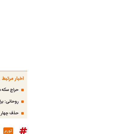
اخبار مرتبط
حراج سکه س
روحانی: برای 
حذف چهار صف
تورم