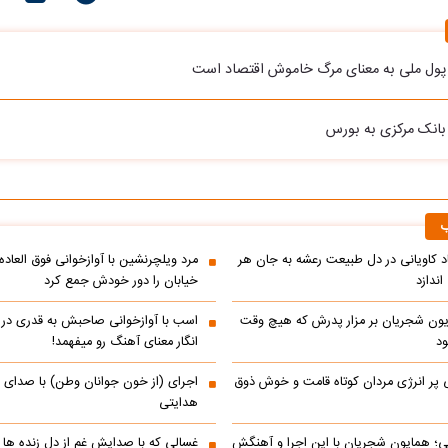
ول ملی به معنای مرگ خاموش اقتصاد است
بانک مرکزی به بورس
ب
اد کاویانی در دل طبیعت رعشه به جان هر
مرد ویلچرنشین با آوازخوانی فوق العاد
ندازد
خیابان را دور خودش جمع کرد
یون شجریان بر مزار پدرش که هیچ وقت
اسب با آوازخوانی صاحبش به قدری در فک
د
انگار معنای آهنگ رو میفهمد!
 پر انرژی مردان کوتاه قامت و خوش ذوق
اجرای (از خون جوانان وطن) با صدای 
هدایتی
انی؛ همایون شجریان با این اجرا و آهنگش
غسالی که با صدایش غم از دل زنده ها 