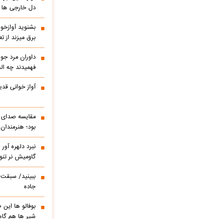
دل خارجی ها را
بشنوید آوازخو
برق میزند از 
داوران مرد جوا
فهمیدند چه الم
آواز خوانی قدی
مقایسه صدای ه
بود؛ هنرمندان
نبرد دلهره آور
گاومیش نر تنو
ببینید/ سبقت ر
جاده
بوفالو ها این
شیر ها هم گا