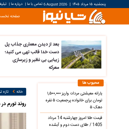
تماس با ما
درباره ما
تبلیغ
پنجشنبه ۱۵ مرداد ۱۴۰۵
|
6 August 2026
|
|
صفحه نخست
بعد از دیدن معماری جذاب پل
دست خدا قالب تهی می کنید؛
زیبایی بی نظیر و زیرسازی
معرکه
محبوب ها
خانه
تازه ت
یارانه معیشتی مرداد؛ واریز ۱,۵۰۰,۰۰۰
تومان برای خانواده پرجمعیت ۵ نفره
روند تورم در
دهک ۵
قیمت طلا امروز چهارشنبه 14 مرداد
1405 / طلای دست دوم و آبشده