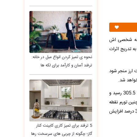
صفحه شخصی اش
ه تدریج اثرات
نحوه ی تمیز کردن انواع مبل در خانه:
ترفند آسان و کارآمد برای لکه ها
 ارز منجر شود
خواهد شد.
لازم به ذکر است براساس گزارش مرکز آمار شاخص قیمت مصرف‌کننده در بهمن ماه به عدد 305.5 رسید و
 بیشترین افزایش از اسفند 1401 است. همچنین تورم نقطه
به نقطه برای اولین بار در 12 ماه اخیر به بیش از35 درصد رسید و قیمت‌ها از شروع سال 32.7 درصد افزایش
5 ترفند برای تمیز کاری کابینت کنار
گاز؛ چگونه از چربی های سرسخت رها