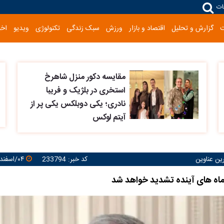
ات
گزارش و تحلیل
اقتصاد و بازار
ورزش
سبک زندگی
تکنولوژی
ویدیو
اخب
مقایسه دکور منزل شاهرخ
استخری در بلژیک و فریبا
نادری؛ یکی دوبلکس یکی پر از
آیتم لوکس
رین عناوین
کد خبر: 233794
۰۴/اسفند/۱۴۰۳ ۱۰:۱۹:۲۲
 ماه های آینده تشدید خواهد شد