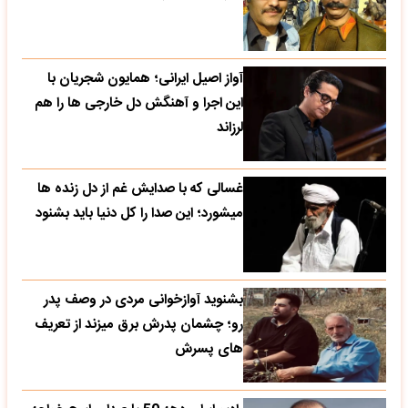
آواز اصیل ایرانی؛ همایون شجریان با
این اجرا و آهنگش دل خارجی ها را هم
لرزاند
غسالی که با صدایش غم از دل زنده ها
میشورد؛ این صدا را کل دنیا باید بشنود
بشنوید آوازخوانی مردی در وصف پدر
رو؛ چشمان پدرش برق میزند از تعریف
های پسرش