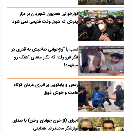
آوازخوانی همایون شجریان بر مزار
پدرش که هیچ وقت قدیمی نمی شود
اسب با آوازخوانی صاحبش به قدری در
فکر فرو رفته که انگار معنای آهنگ رو
میفهمد!
رقص و پایکوبی پر انرژی مردان کوتاه
قامت و خوش ذوق
اجرای (از خون جوانان وطن) با صدای
نوازشگر محمدرضا هدایتی