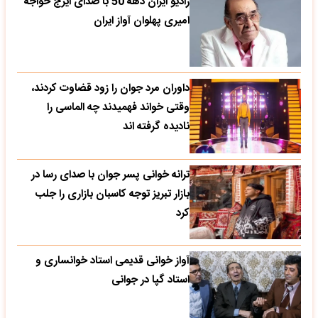
رادیو ایران دهه 50 با صدای ایرج خواجه
امیری پهلوان آواز ایران
داوران مرد جوان را زود قضاوت کردند،
وقتی خواند فهمیدند چه الماسی را
نادیده گرفته اند
ترانه خوانی پسر جوان با صدای رسا در
بازار تبریز توجه کاسبان بازاری را جلب
کرد
آواز خوانی قدیمی استاد خوانساری و
استاد گپا در جوانی