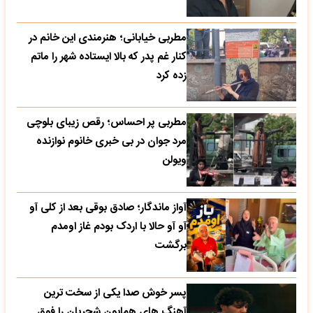
مطربی خیابانی؛ هنرمندی این خانم در
کنار غم پدر که بالا ایستاده شهر را ماتم
زده کرد
مطربی پر احساس؛ رقص زیبای بلوچی
مرد جوان در بی خبری خانوم نوازنده
ویولن
آواز ماندگار؛ صادق بوقی بعد از کلی آو
آو آو حالا با اردک بودم غاز اومدم
برگشت
پسر خوش صدا یکی از سخت ترین
آهنگ های همایون شجریان را فوق