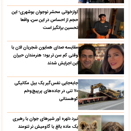
آوازخوانی محشر نوجوان بوشهری؛ این
حجم از احساس در این سن، واقعا
تحسین‌ برانگیز است
مقایسه صدای همایون شجریان الان با
وقتی کم سن تر بود؛ هنرمندان حیران
این اجرایش شدند
جابه‌جایی نفس‌گیر یک بیل مکانیکی
۷۰ تنی در جاده‌های پرپیچ‌وخم
کوهستانی
نبرد دلهره آور شیرهای جوان با رهبری
یک ماده بالغ با گاومیش نر تنومند