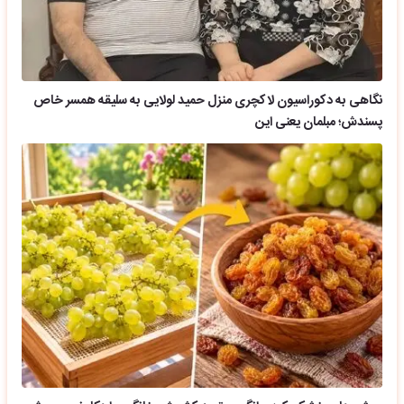
نگاهی به دکوراسیون لاکچری منزل حمید لولایی به سلیقه همسر خاص
پسندش؛ مبلمان یعنی این