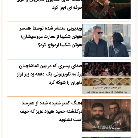
حرفه ای اجرا کرد
ویدیویی منتشر شده توسط همسر
هوتن شکیبا از عمارت عروسیشان؛
هوتن شکیبا ازدواج کرد؟
صدای پسری که در بین تماشاچیان
برنامه تلویزیونی یک دفعه زد زیر آواز
داوران را شوکه کرد
آهنگ کمتر شنیده شده از هنرمند
درگذشته حمید هیراد عزیز که حیف
است نشنوید