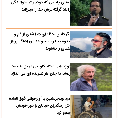
صدای پلیسی که خودجوش خوانندگی
را یاد گرفته عرش خدا را میلرزاند
اگر دلتان لحظه ای جدا شدن از غم و
اندوه دنیا رو میخواهد این آهنگ پرواز
همای را بشنوید
آوازخوانی استاد کاویانی در دل طبیعت
رعشه به جان هر شنونده ای می اندازد
مرد ویلچرنشین با آوازخوانی فوق العاده
اش رهگذران خیابان را دور خودش
جمع کرد