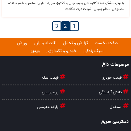
با ترکیب شکر، کره کاکائو، شیر بدون چربی، لاکتوز، سویا، عطر یا اسانس، طعم دهنده
مصنوعی، بادام زمینی، شربت ذرت شکلات…
3
2
1
صفحه نخست
گزارش و تحلیل
اقتصاد و بازار
ورزش
سبک زندگی
خودرو و تکنولوژی
ویدیو
موضوعات داغ
قیمت خودرو
قیمت سکه
دانش آراستگی
پرسپولیس
استقلال
یارانه معیشتی
دسترسی سریع