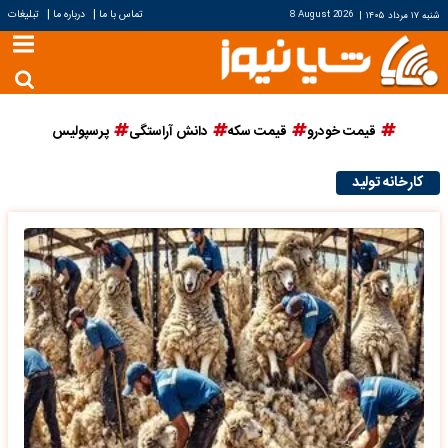
|
|
تماس با ما
درباره ما
تبلیغات
شنبه ۱۷ مرداد ۱۴۰۵
|
8 August 2026
قیمت خودرو
قیمت سکه
دانش آراستگی
پرسپولیس
کارخانه تولید