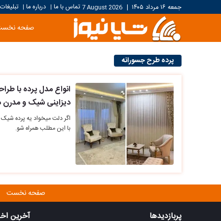
تماس با ما
درباره ما
تبلیغات
جمعه ۱۶ مرداد ۱۴۰۵
|
7 August 2026
|
|
صفحه نخست
پرده طرح جسورانه
انواع مدل پرده با ط
دیزاینی شیک و مدرن د
اگر دلت میخواد یه پرده شیک
با این مطلب همراه شو.
صفحه نخست
پربازدیدها
آخرین اخب