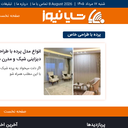
شنبه ۱۷ مرداد ۱۴۰۵
|
8 August 2026
تماس با ما
درباره ما
تبلیغات
|
|
صفحه نخست
پرده با طراحی خاص
انواع مدل پرده با ط
دیزاینی شیک و مدرن د
اگر دلت میخواد یه پرده شیک
با این مطلب همراه شو.
صفحه نخست
پربازدیدها
آخرین اخب