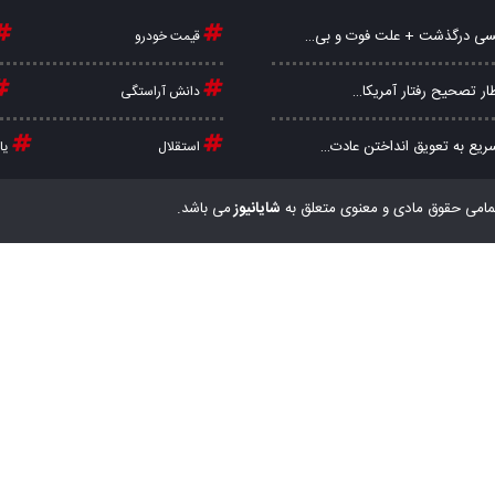
مسی درگذشت + علت فوت و بی…
قیمت خودرو
ظار تصحیح رفتار آمریکا…
دانش آراستگی
یع به تعویق انداختن عادت…
استقلال
یا
مامی حقوق مادی و معنوی متعلق به
شایانیوز
می باشد.