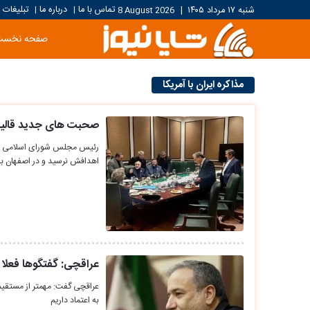
تماس با ما
درباره ما
تبلیغات
شنبه ۱۷ مرداد ۱۴۰۵
|
8 August 2026
|
|
صفحه نخست
مذاکره ایران با آمریکا
صحبت های جدید قالیبا
رئیس مجلس شورای اسلامی با تا
اهدافش نرسید و در اصفهان ب
عراقچی: گفتگوها فعلا
عراقچی گفت: مهمتر از مستقیم 
به اعتماد داریم