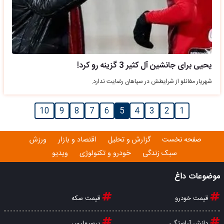
یحیی برای جانشین آل کثیر 3 گزینه رو کرد!
شهریار مغانلو از شرایطش در سپاهان رضایت ندارد.
10
9
8
7
6
5
4
3
2
1
صفحه نخست
گزارش و تحلیل
اقتصاد و بازار
ورزش
سبک زندگی
خودرو و تکنولوژی
ویدیو
موضوعات داغ
قیمت خودرو
قیمت سکه
دانش آراستگی
پرسپولیس