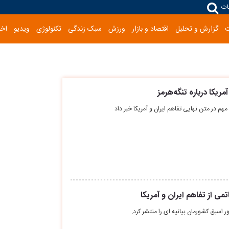
ات
گزارش و تحلیل
اقتصاد و بازار
ورزش
سبک زندگی
تکنولوژی
ویدیو
اخب
ریکا درباره تنگه‌هرمز
مهم در متن نهایی تفاهم ایران و آمریکا خبر داد
 از ﺗﻔﺎﻫﻢ اﻳﺮان و آﻣﺮﻳﻜﺎ
سبق کشورمان بیانیه ای را منتشر کرد.