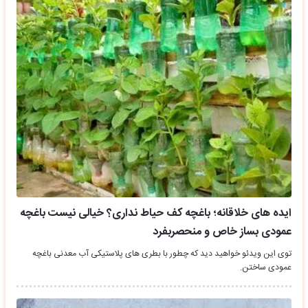
ایده های خلاقانه؛ باغچه کف حیاط نداری؟ خیالی نیست باغچه
عمودی بساز خاص و منحصربفرد
توی این ویدئو خواهید دید که چطور با بطری های پلاستیکی آب معدنی باغچه
عمودی ساختن.