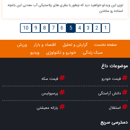
توی این ویدئو خواهید دید که چطور با بطری های پلاستیکی آب معدنی این باغچه
استاده رو ساختن.
10
9
8
7
6
5
4
3
2
1
صفحه نخست
گزارش و تحلیل
اقتصاد و بازار
ورزش
سبک زندگی
خودرو و تکنولوژی
ویدیو
موضوعات داغ
قیمت خودرو
قیمت سکه
دانش آراستگی
پرسپولیس
استقلال
یارانه معیشتی
دسترسی سریع