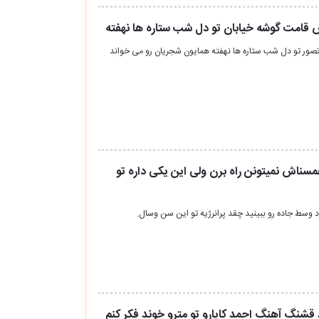
ش قامت گوشه خیابان تو دل شب ستاره ها نهفته
ز تصور تو دل شب ستاره ها نهفته همایون شجریان رو می خواند
همسناش نمیتونن راه برن ولی این یکی داره تو
د وسط جاده رو ببینید چقد پرانرژیه تو این سن وسال.
د قشنگ آهنگ احمد کایارو تو مترو خوند فکر کنم