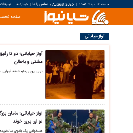
تماس با ما
درباره ما
تبلیغات
جمعه ۱۶ مرداد ۱۴۰۵
|
7 August 2026
|
|
صفحه نخست
آواز خیابانی
آواز خیابانی؛ دو تا رف
مشتی و باحالن
توی این ویدئو شاهد اجرایی بس
آواز خیابانی؛ مامان بز
تو ای پری خوند
همخوانی یک بانوی سالخورده با