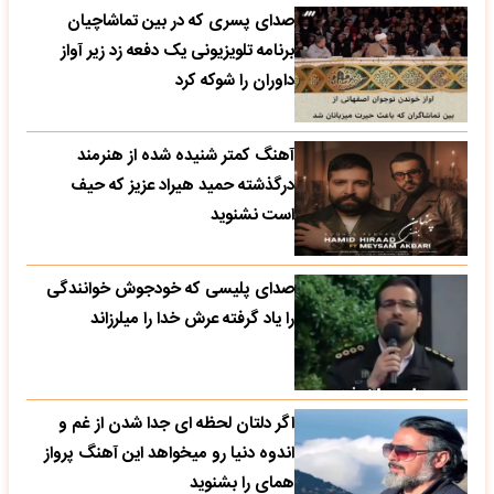
صدای پسری که در بین تماشاچیان
برنامه تلویزیونی یک دفعه زد زیر آواز
داوران را شوکه کرد
آهنگ کمتر شنیده شده از هنرمند
درگذشته حمید هیراد عزیز که حیف
است نشنوید
صدای پلیسی که خودجوش خوانندگی
را یاد گرفته عرش خدا را میلرزاند
اگر دلتان لحظه ای جدا شدن از غم و
اندوه دنیا رو میخواهد این آهنگ پرواز
همای را بشنوید