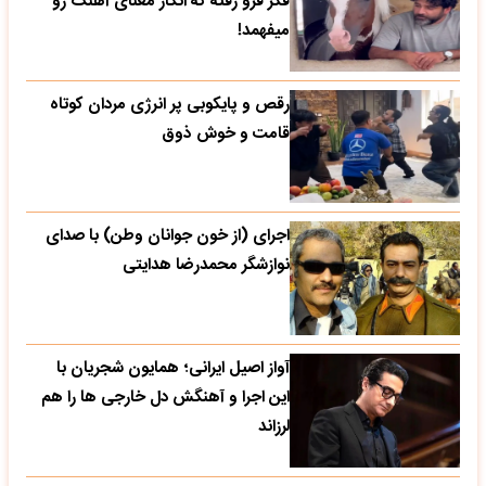
فکر فرو رفته که انگار معنای آهنگ رو
میفهمد!
رقص و پایکوبی پر انرژی مردان کوتاه
قامت و خوش ذوق
اجرای (از خون جوانان وطن) با صدای
نوازشگر محمدرضا هدایتی
آواز اصیل ایرانی؛ همایون شجریان با
این اجرا و آهنگش دل خارجی ها را هم
لرزاند