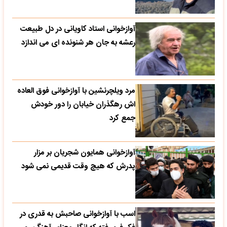
آوازخوانی استاد کاویانی در دل طبیعت
رعشه به جان هر شنونده ای می اندازد
مرد ویلچرنشین با آوازخوانی فوق العاده
اش رهگذران خیابان را دور خودش
جمع کرد
آوازخوانی همایون شجریان بر مزار
پدرش که هیچ وقت قدیمی نمی شود
اسب با آوازخوانی صاحبش به قدری در