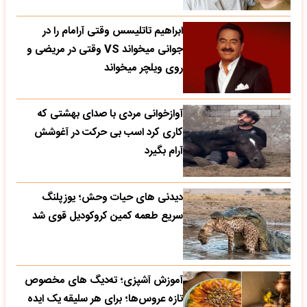
ابراهیم تاتلیسس وقتی آرامام را در
جوانی میخواند VS وقتی در مریضی و
روی ویلچر میخواند
آوازخوانی مردی با صدای بهشتی که
کاری کرد اسب بی حرکت در آغوشش
آرام بگیرد
دیدنی های حیات وحش؛ یوزپلنگ
سریع طعمه کمین کروکودیل قوی شد
آموزش آشپزی؛ ته‌دیگ‌ های مخصوص
تازه‌ عروس‌ها؛ برای هر سلیقه یک ایده