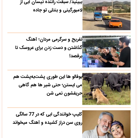
ببینید/ سبقت راننده نیسان آبی از
لامبورگینی و بنتلی تو جاده
تفریح و سرگرمی مردان؛ آهنگ
گذاشتن و دست زدن برای عروسک تا
برقصد!
بوفالو ها این‌ طوری پشت‌به‌پشت هم
می‌ ایستن؛ حتی شیر ها هم گاهی
حریفشون نمی‌ شن
کلیپ خوانندگی ابی که در 77 سالگی
روی سن دراز کشیده و آهنگ میخواند