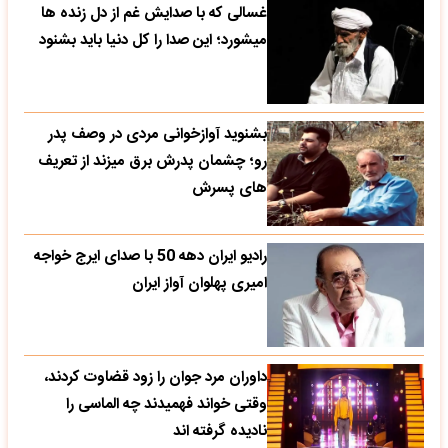
غسالی که با صدایش غم از دل زنده ها
میشورد؛ این صدا را کل دنیا باید بشنود
بشنوید آوازخوانی مردی در وصف پدر
رو؛ چشمان پدرش برق میزند از تعریف
های پسرش
رادیو ایران دهه 50 با صدای ایرج خواجه
امیری پهلوان آواز ایران
داوران مرد جوان را زود قضاوت کردند،
وقتی خواند فهمیدند چه الماسی را
نادیده گرفته اند