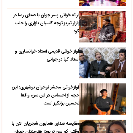
ترانه خوانی پسر جوان با صدای رسا در
بازار تبریز توجه کاسبان بازاری را جلب
کرد
آواز خوانی قدیمی استاد خوانساری و
استاد گپا در جوانی
آوازخوانی محشر نوجوان بوشهری؛ این
حجم از احساس در این سن، واقعا
تحسین‌ برانگیز است
مقایسه صدای همایون شجریان الان با
وقتی کم سن تر بود؛ هنرمندان حیران