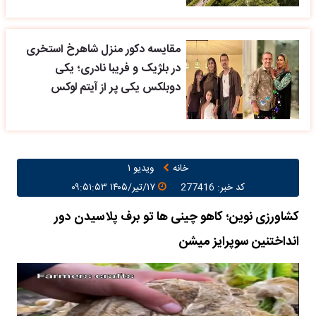
مقایسه دکور منزل شاهرخ استخری
در بلژیک و فریبا نادری؛ یکی
دوبلکس یکی پر از آیتم لوکس
خانه
ویدیو ۱
کد خبر: 277416
۱۷/تیر/۱۴۰۵ ۰۹:۵۱:۵۳
کشاورزی نوین؛ کاهو چینی ها تو برف پلاسیدن دور
انداختنین سوپرایز میشن