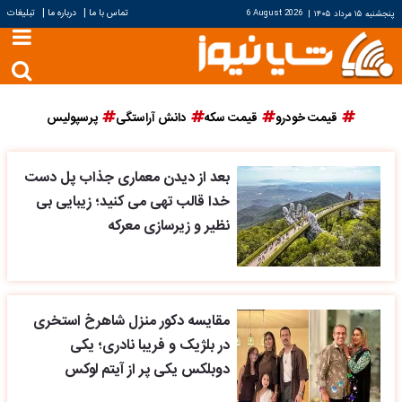
|
|
تماس با ما
درباره ما
تبلیغات
پنجشنبه ۱۵ مرداد ۱۴۰۵
|
6 August 2026
قیمت خودرو
قیمت سکه
دانش آراستگی
پرسپولیس
بعد از دیدن معماری جذاب پل دست
خدا قالب تهی می کنید؛ زیبایی بی
نظیر و زیرسازی معرکه
مقایسه دکور منزل شاهرخ استخری
در بلژیک و فریبا نادری؛ یکی
دوبلکس یکی پر از آیتم لوکس