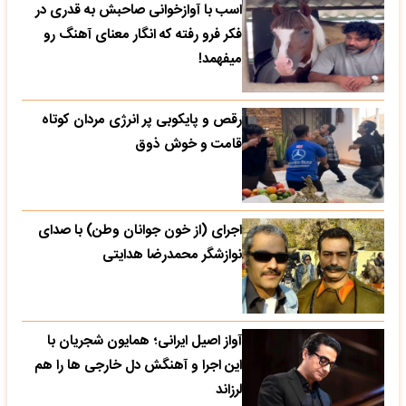
اسب با آوازخوانی صاحبش به قدری در
فکر فرو رفته که انگار معنای آهنگ رو
میفهمد!
رقص و پایکوبی پر انرژی مردان کوتاه
قامت و خوش ذوق
اجرای (از خون جوانان وطن) با صدای
نوازشگر محمدرضا هدایتی
آواز اصیل ایرانی؛ همایون شجریان با
این اجرا و آهنگش دل خارجی ها را هم
لرزاند