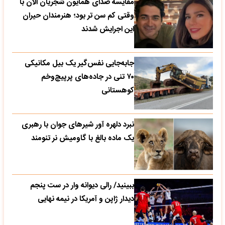
مقایسه صدای همایون شجریان الان با
وقتی کم سن تر بود؛ هنرمندان حیران
این اجرایش شدند
جابه‌جایی نفس‌گیر یک بیل مکانیکی
۷۰ تنی در جاده‌های پرپیچ‌وخم
کوهستانی
نبرد دلهره آور شیرهای جوان با رهبری
یک ماده بالغ با گاومیش نر تنومند
ببینید/ رالی دیوانه وار در ست پنجم
دیدار ژاپن و آمریکا در نیمه نهایی