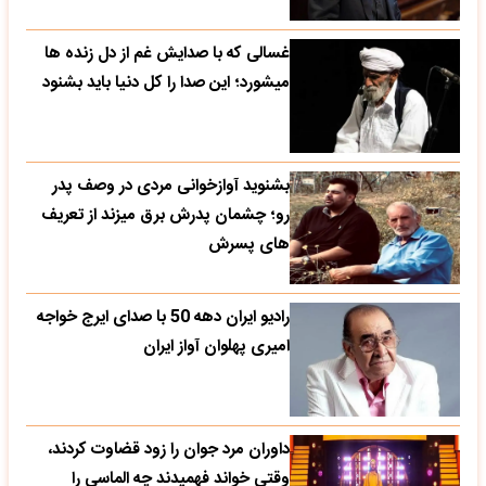
غسالی که با صدایش غم از دل زنده ها
میشورد؛ این صدا را کل دنیا باید بشنود
بشنوید آوازخوانی مردی در وصف پدر
رو؛ چشمان پدرش برق میزند از تعریف
های پسرش
رادیو ایران دهه 50 با صدای ایرج خواجه
امیری پهلوان آواز ایران
داوران مرد جوان را زود قضاوت کردند،
وقتی خواند فهمیدند چه الماسی را