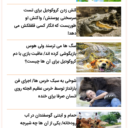
آتش زدن کروکودیل برای تست
سرسختی پوستش/ واکنش او
طوریست که انگار کسی قلقلکش می
دهد!
سگ ها می ترسند ولی هوس
بازیگوشی کرده اند/ عاقبت بازی با دم
کروکودیل برای آن ها چیست؟
شوخی به سبک خرس ها/ اجرای فن
بارانداز توسط خرس عظیم الجثه روی
انسان صرفا برای خنده
حمام و آبتنی گوسفندان در آب
رودخانه/ یکی از آن ها چه شیرجه