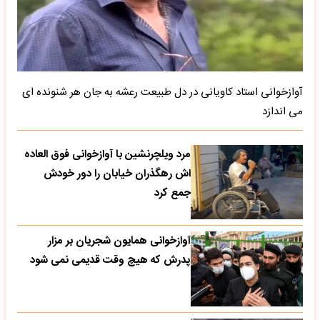
آوازخوانی استاد کاویانی در دل طبیعت رعشه به جان هر شنونده ای
می اندازد
مرد ویلچرنشین با آوازخوانی فوق العاده
اش رهگذران خیابان را دور خودش
جمع کرد
آوازخوانی همایون شجریان بر مزار
پدرش که هیچ وقت قدیمی نمی شود