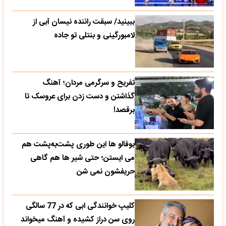
ببینید/ سبقت راننده نیسان آبی از
لامبورگینی و بنتلی تو جاده
تفریح و سرگرمی مردان؛ آهنگ
گذاشتن و دست زدن برای عروسک تا
برقصد!
بوفالو ها این‌ طوری پشت‌به‌پشت هم
می‌ ایستن؛ حتی شیر ها هم گاهی
حریفشون نمی‌ شن
کلیپ خوانندگی ابی که در 77 سالگی
روی سن دراز کشیده و آهنگ میخواند