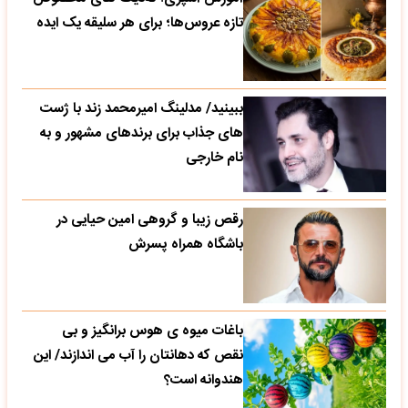
تازه‌ عروس‌ها؛ برای هر سلیقه یک ایده
ببینید/ مدلینگ امیرمحمد زند با ژست
های جذاب برای برندهای مشهور و به
نام خارجی
رقص زیبا و گروهی امین حیایی در
باشگاه همراه پسرش
باغات میوه ی هوس برانگیز و بی
نقص که دهانتان را آب می اندازند/ این
هندوانه است؟