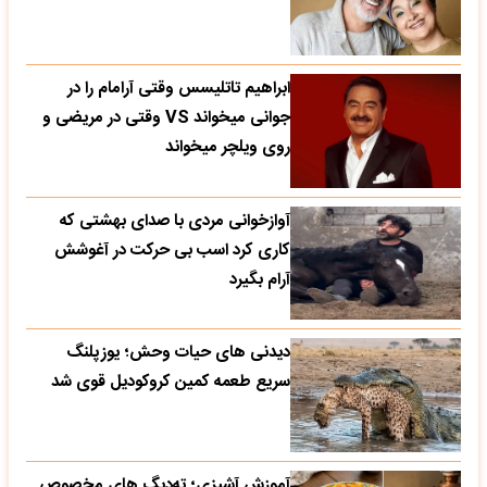
ابراهیم تاتلیسس وقتی آرامام را در
جوانی میخواند VS وقتی در مریضی و
روی ویلچر میخواند
آوازخوانی مردی با صدای بهشتی که
کاری کرد اسب بی حرکت در آغوشش
آرام بگیرد
دیدنی های حیات وحش؛ یوزپلنگ
سریع طعمه کمین کروکودیل قوی شد
آموزش آشپزی؛ ته‌دیگ‌ های مخصوص