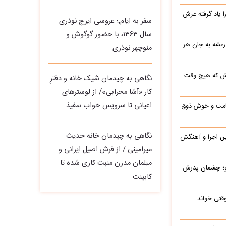
یاد گرفته عرش
سفر به ایام,؛ عروسی ایرج نوذری
سال ۱۳۶۳، با حضور گوگوش و
 رعشه به جان هر
منوچهر نوذری
رش که هیچ وقت
نگاهی به چیدمان شیک خانه و دفترِ
کار «آشا محرابی»/ از لوسترهای
اعیانی تا سرویس خواب سفیذ
 قامت و خوش ذوق
نگاهی به چیدمان خانه حدیث
این اجرا و آهنگش
میرامینی / از فرش اصیل ایرانی و
مبلمان مدرن منبت‌ کاری‌ شده تا
رو؛ چشمان پدرش
کابینت
وقتی خواند