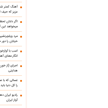
آهنگ کمتر شنی
عزیز که حیف 
اگر دلتان لحظه
میخواهد این آ
مرد ویلچرنشین 
خیابان را دور
اسب با آوازخو
انگار معنای آه
اجرای (از خون
هدایتی
غسالی که با ص
را کل دنیا باید
آواز ایران