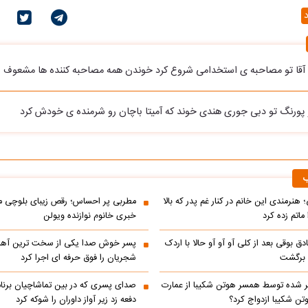
د
ن آقا تو مصاحبه ی استخدامی شروع کرد خوندن همه مصاحبه کننده ها مشعوف
و پورنگ تو دبی جوری هندی خوند که آمیتا باچان رو شرمنده ی خودش کرد
ب
 هنرمندی این خانم در کنار غم پدر که بالا
مطربی پر احساس؛ رقص زیبای بلوچی مر
ماتم زده کرد
خبری خانوم نوازنده ویولن
ادق بوقی بعد از کلی آو آو آو حالا با اردک
پسر خوش صدا یکی از سخت ترین آه
م برگشت
شجریان را فوق حرفه ای اجرا کرد
 شده توسط همسر هوتن شکیبا از عمارت
صدای پسری که در بین تماشاچیان برنام
ن شکیبا ازدواج کرد؟
دفعه زد زیر آواز داوران را شوکه کرد