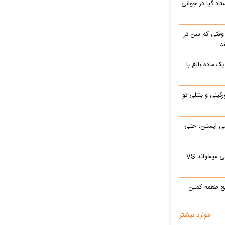
اد گپا در جوانی
وقتی کم سن تر
د
ک ماده بالغ با
رگینی و بنتلی تو
ی‌ ایستن؛ حتی
ابراهیم تاتلیسس وقتی آرامام را در جوانی میخواند VS
ع طعمه کمین
موارد بیشتر