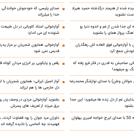
ده شده از هنرمند درگذشته حمید هیراد
صدای پلیسی که خودجوش خوانندگی را 
است نشنوید
خدا را میلرزاند
 ای جدا شدن از غم و اندوه دنیا رو
آوازخوانی استاد کاویانی در دل طبیعت
هنگ پرواز همای را بشنوید
شنونده ای می اندازد
با آوازخوانی فوق العاده اش رهگذران
آوازخوانی همایون شجریان بر مزار پد
 خودش جمع کرد
قدیمی نمی شود
انی صاحبش به قدری در فکر فرو رفته که
رقص و پایکوبی پر انرژی مردان کوتاه
نگ رو میفهمد!
 جوانان وطن) با صدای نوازشگر محمدرضا
آواز اصیل ایرانی؛ همایون شجریان با 
دل خارجی ها را هم لرزاند
دایش غم از دل زنده ها میشورد؛ این صدا
بشنوید آوازخوانی مردی در وصف پدر 
 بشنود
برق میزند از تعریف های پسرش
رادیو ایران دهه 50 با صدای ایرج خواجه امیری پهلوان
داوران مرد جوان را زود قضاوت کردند، 
فهمیدند چه الماسی را نادیده گرفته اند