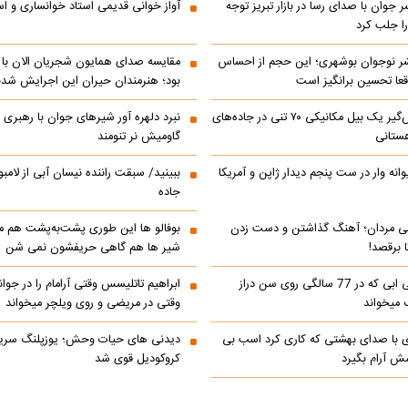
ر جوان با صدای رسا در بازار تبریز توجه
آواز خوانی قدیمی استاد خوانساری و است
را جلب کرد
شر نوجوان بوشهری؛ این حجم از احساس
مقایسه صدای همایون شجریان الان با 
عا تحسین‌ برانگیز است
بود؛ هنرمندان حیران این اجرایش شدن
جابه‌جایی نفس‌گیر یک بیل مکانیکی ۷۰ تنی در جاده‌های
نبرد دلهره آور شیرهای جوان با رهبری ی
ستانی
گاومیش نر تنومند
رالی دیوانه وار در ست پنجم دیدار ژاپن و آمریکا
ببینید/ سبقت راننده نیسان آبی از لامبو
جاده
می مردان؛ آهنگ گذاشتن و دست زدن
بوفالو ها این‌ طوری پشت‌به‌پشت هم م
 برقصد!
شیر ها هم گاهی حریفشون نمی‌ شن
کلیپ خوانندگی ابی که در 77 سالگی روی سن دراز
 میخواند
وقتی در مریضی و روی ویلچر میخواند
ی با صدای بهشتی که کاری کرد اسب بی
دیدنی های حیات وحش؛ یوزپلنگ سری
 آرام بگیرد
کروکودیل قوی شد