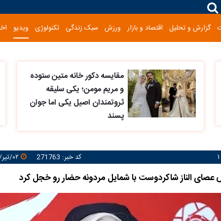
گزارش و تحلیل
اقتصاد و بازار
ورزش
سبک زندگی
تکنولوژی
ویدیو
اخب
مقایسه دکور خانه متین ستوده
و مریم مومن؛ یکی سلیقه
ثروتمندان اصیل یکی اما جوان
پسند
کد خبر: 271763
۰۲/تیر/۱۴۰۵ ۱۲:۲۵:۲۹
ص عصای الناز شاکردوست با شمایل مردونه حضار رو خجل کرد