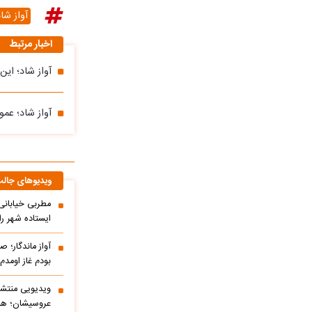
آواز شا
اخبار مرتبط
آواز شاد؛ ای
آواز شاد؛ عم
ویدیوهای جال
مطربی خیابانی؛
ایستاده شهر را 
آواز ماندگار؛ ص
بودم غاز اومد
ویدیویی منتشر
عروسیشان؛ هوت