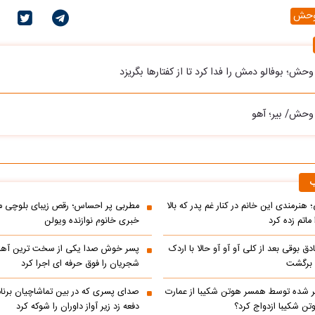
وحش
ش؛ بوفالو دمش را فدا کرد تا از کفتارها بگریزد
وحش/ بیر؛ آهو
ب
 هنرمندی این خانم در کنار غم پدر که بالا
مطربی پر احساس؛ رقص زیبای بلوچی مر
ماتم زده کرد
خبری خانوم نوازنده ویولن
ادق بوقی بعد از کلی آو آو آو حالا با اردک
پسر خوش صدا یکی از سخت ترین آه
م برگشت
شجریان را فوق حرفه ای اجرا کرد
 شده توسط همسر هوتن شکیبا از عمارت
صدای پسری که در بین تماشاچیان برنام
ن شکیبا ازدواج کرد؟
دفعه زد زیر آواز داوران را شوکه کرد