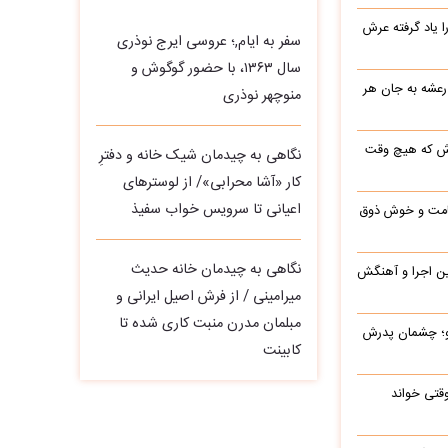
یاد گرفته عرش
سفر به ایام,؛ عروسی ایرج نوذری
سال ۱۳۶۳، با حضور گوگوش و
 رعشه به جان هر
منوچهر نوذری
رش که هیچ وقت
نگاهی به چیدمان شیک خانه و دفترِ
کار «آشا محرابی»/ از لوسترهای
اعیانی تا سرویس خواب سفیذ
 قامت و خوش ذوق
نگاهی به چیدمان خانه حدیث
این اجرا و آهنگش
میرامینی / از فرش اصیل ایرانی و
مبلمان مدرن منبت‌ کاری‌ شده تا
رو؛ چشمان پدرش
کابینت
وقتی خواند