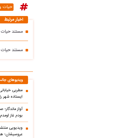
حیات 
اخبار مرتبط
مستند حیات وح
مستند حیات 
ویدیوهای جال
مطربی خیابانی؛
ایستاده شهر را 
آواز ماندگار؛ ص
بودم غاز اومد
ویدیویی منتشر
عروسیشان؛ هوت