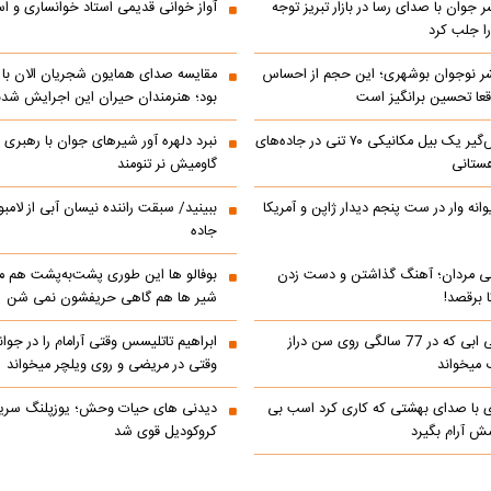
ر جوان با صدای رسا در بازار تبریز توجه
آواز خوانی قدیمی استاد خوانساری و است
را جلب کرد
شر نوجوان بوشهری؛ این حجم از احساس
مقایسه صدای همایون شجریان الان با 
عا تحسین‌ برانگیز است
بود؛ هنرمندان حیران این اجرایش شدن
جابه‌جایی نفس‌گیر یک بیل مکانیکی ۷۰ تنی در جاده‌های
نبرد دلهره آور شیرهای جوان با رهبری ی
ستانی
گاومیش نر تنومند
رالی دیوانه وار در ست پنجم دیدار ژاپن و آمریکا
ببینید/ سبقت راننده نیسان آبی از لامبو
جاده
می مردان؛ آهنگ گذاشتن و دست زدن
بوفالو ها این‌ طوری پشت‌به‌پشت هم م
 برقصد!
شیر ها هم گاهی حریفشون نمی‌ شن
کلیپ خوانندگی ابی که در 77 سالگی روی سن دراز
 میخواند
وقتی در مریضی و روی ویلچر میخواند
ی با صدای بهشتی که کاری کرد اسب بی
دیدنی های حیات وحش؛ یوزپلنگ سری
 آرام بگیرد
کروکودیل قوی شد