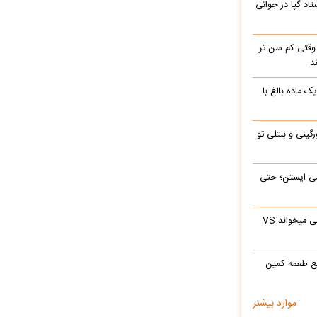
اد گپا در جوانی
وقتی کم سن تر
د
ک ماده بالغ با
رگینی و بنتلی تو
ی‌ ایستن؛ حتی
ابراهیم تاتلیسس وقتی آرامام را در جوانی میخواند VS
ع طعمه کمین
موارد بیشتر