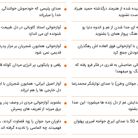
ده شده از هنرمند درگذشته حمید هیراد
صدای پلیسی که خودجوش خوانندگی را 
است نشنوید
خدا را میلرزاند
 ای جدا شدن از غم و اندوه دنیا رو
آوازخوانی استاد کاویانی در دل طبیعت
هنگ پرواز همای را بشنوید
شنونده ای می اندازد
با آوازخوانی فوق العاده اش رهگذران
آوازخوانی همایون شجریان بر مزار پد
 خودش جمع کرد
قدیمی نمی شود
انی صاحبش به قدری در فکر فرو رفته که
رقص و پایکوبی پر انرژی مردان کوتاه
نگ رو میفهمد!
 جوانان وطن) با صدای نوازشگر محمدرضا
آواز اصیل ایرانی؛ همایون شجریان با 
دل خارجی ها را هم لرزاند
دایش غم از دل زنده ها میشورد؛ این صدا
بشنوید آوازخوانی مردی در وصف پدر 
 بشنود
برق میزند از تعریف های پسرش
رادیو ایران دهه 50 با صدای ایرج خواجه امیری پهلوان
داوران مرد جوان را زود قضاوت کردند، 
فهمیدند چه الماسی را نادیده گرفته اند