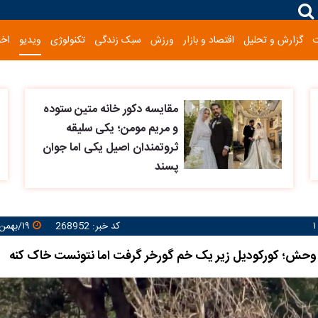
گزارش و تحلیل
اقتصاد و بازار
ورزش
سبک زندگی
تکنولوژی
ویدیو
اخب
مقایسه دکور خانه متین ستوده
و مریم مومن؛ یکی سلیقه
ثروتمندان اصیل یکی اما جوان
پسند
کد خبر: 268952
۱۹/بهمن/۱۴۰۴ ۱۱:۲۴:۲۴
حش؛ کورکودیل زیر یک خم گورخر گرفت اما نتونست خاک کنه