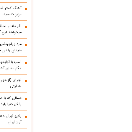
آهنگ کمتر شنی
عزیز که حیف 
اگر دلتان لحظه
میخواهد این آ
مرد ویلچرنشین 
خیابان را دور
اسب با آوازخو
انگار معنای آه
اجرای (از خون
هدایتی
غسالی که با ص
را کل دنیا باید
آواز ایران