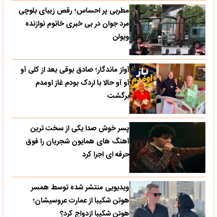
مطربی پر احساس؛ رقص زیبای بلوچی
مرد جوان در بی خبری خانوم نوازنده
ویولن
آواز ماندگار؛ صادق بوقی بعد از کلی آو
آو آو حالا با اردک بودم غاز اومدم
برگشت
پسر خوش صدا یکی از سخت ترین
آهنگ های همایون شجریان را فوق
حرفه ای اجرا کرد
ویدیویی منتشر شده توسط همسر
هوتن شکیبا از عمارت عروسیشان؛
هوتن شکیبا ازدواج کرد؟