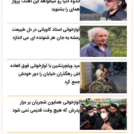
اندوه دنیا رو میخواهد این آهنگ پرواز
همای را بشنوید
آوازخوانی استاد کاویانی در دل طبیعت
رعشه به جان هر شنونده ای می اندازد
مرد ویلچرنشین با آوازخوانی فوق العاده
اش رهگذران خیابان را دور خودش
جمع کرد
آوازخوانی همایون شجریان بر مزار
پدرش که هیچ وقت قدیمی نمی شود