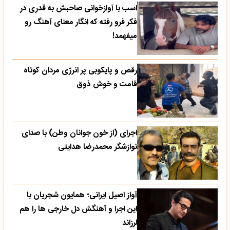
اسب با آوازخوانی صاحبش به قدری در
فکر فرو رفته که انگار معنای آهنگ رو
میفهمد!
رقص و پایکوبی پر انرژی مردان کوتاه
قامت و خوش ذوق
اجرای (از خون جوانان وطن) با صدای
نوازشگر محمدرضا هدایتی
آواز اصیل ایرانی؛ همایون شجریان با
این اجرا و آهنگش دل خارجی ها را هم
لرزاند