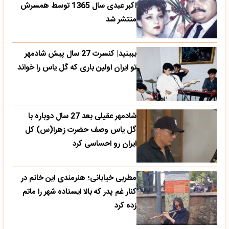
اکبر عبدی سال 1365 توسط همسرش
منتشر شد
ببینید| کنسرت 27 سال پیش شادمهر
تو ایران اولین باری که گل یاس را خواند
شادمهر عقیلی بعد 27 سال دوباره با
گل یاس وصف حضرت زهرا(س) کل
ایران رو احساسی کرد
مطربی خیابانی؛ هنرمندی این خانم در
کنار غم پدر که بالا ایستاده شهر را ماتم
زده کرد