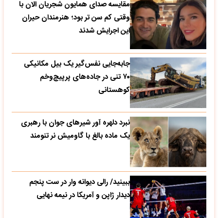
مقایسه صدای همایون شجریان الان با
وقتی کم سن تر بود؛ هنرمندان حیران
این اجرایش شدند
جابه‌جایی نفس‌گیر یک بیل مکانیکی
۷۰ تنی در جاده‌های پرپیچ‌وخم
کوهستانی
نبرد دلهره آور شیرهای جوان با رهبری
یک ماده بالغ با گاومیش نر تنومند
ببینید/ رالی دیوانه وار در ست پنجم
دیدار ژاپن و آمریکا در نیمه نهایی