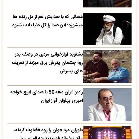
غسالی که با صدایش غم از دل زنده ها
میشورد؛ این صدا را کل دنیا باید بشنود
بشنوید آوازخوانی مردی در وصف پدر
رو؛ چشمان پدرش برق میزند از تعریف
های پسرش
رادیو ایران دهه 50 با صدای ایرج خواجه
امیری پهلوان آواز ایران
داوران مرد جوان را زود قضاوت کردند،
وقتی خواند فهمیدند چه الماسی را