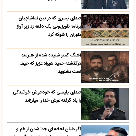
صدای پسری که در بین تماشاچیان
برنامه تلویزیونی یک دفعه زد زیر آواز
داوران را شوکه کرد
آهنگ کمتر شنیده شده از هنرمند
درگذشته حمید هیراد عزیز که حیف
است نشنوید
صدای پلیسی که خودجوش خوانندگی
را یاد گرفته عرش خدا را میلرزاند
اگر دلتان لحظه ای جدا شدن از غم و