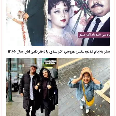
سفر به ایام قدیم؛ عکس عروسی اکبر عبدی با دختر دایی اش؛ سال ۱۳۶۵