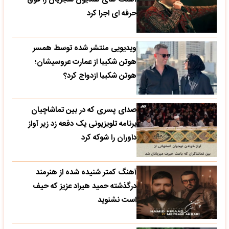
حرفه ای اجرا کرد
ویدیویی منتشر شده توسط همسر
هوتن شکیبا از عمارت عروسیشان؛
هوتن شکیبا ازدواج کرد؟
صدای پسری که در بین تماشاچیان
برنامه تلویزیونی یک دفعه زد زیر آواز
داوران را شوکه کرد
آهنگ کمتر شنیده شده از هنرمند
درگذشته حمید هیراد عزیز که حیف
است نشنوید