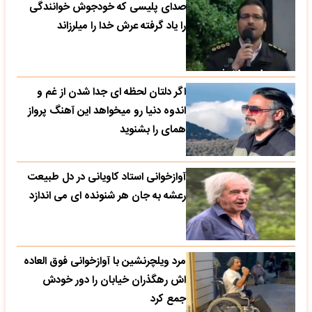
صدای پلیسی که خودجوش خوانندگی
را یاد گرفته عرش خدا را میلرزاند
اگر دلتان لحظه ای جدا شدن از غم و
اندوه دنیا رو میخواهد این آهنگ پرواز
همای را بشنوید
آوازخوانی استاد کاویانی در دل طبیعت
رعشه به جان هر شنونده ای می اندازد
مرد ویلچرنشین با آوازخوانی فوق العاده
اش رهگذران خیابان را دور خودش
جمع کرد