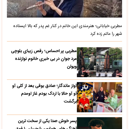
مطربی خیابانی؛ هنرمندی این خانم در کنار غم پدر که بالا ایستاده
شهر را ماتم زده کرد
مطربی پر احساس؛ رقص زیبای بلوچی
مرد جوان در بی خبری خانوم نوازنده
ویولن
آواز ماندگار؛ صادق بوقی بعد از کلی آو
آو آو حالا با اردک بودم غاز اومدم
برگشت
پسر خوش صدا یکی از سخت ترین
آهنگ های همایون شجریان را فوق