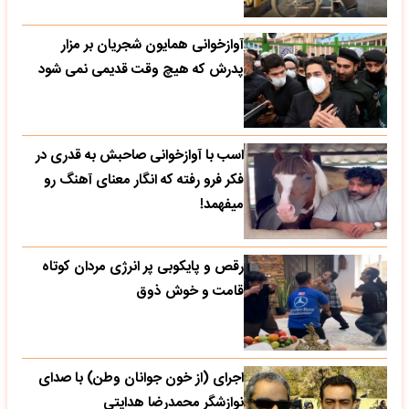
آوازخوانی همایون شجریان بر مزار
پدرش که هیچ وقت قدیمی نمی شود
اسب با آوازخوانی صاحبش به قدری در
فکر فرو رفته که انگار معنای آهنگ رو
میفهمد!
رقص و پایکوبی پر انرژی مردان کوتاه
قامت و خوش ذوق
اجرای (از خون جوانان وطن) با صدای
نوازشگر محمدرضا هدایتی