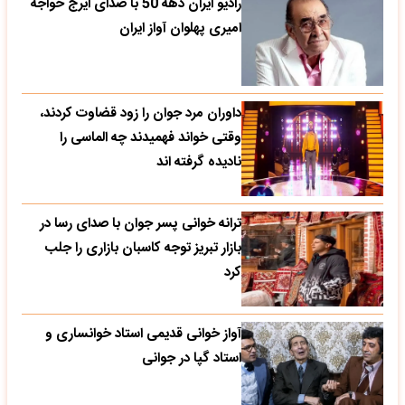
رادیو ایران دهه 50 با صدای ایرج خواجه
امیری پهلوان آواز ایران
داوران مرد جوان را زود قضاوت کردند،
وقتی خواند فهمیدند چه الماسی را
نادیده گرفته اند
ترانه خوانی پسر جوان با صدای رسا در
بازار تبریز توجه کاسبان بازاری را جلب
کرد
آواز خوانی قدیمی استاد خوانساری و
استاد گپا در جوانی