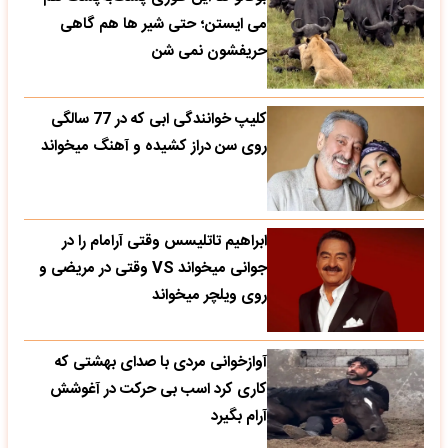
می‌ ایستن؛ حتی شیر ها هم گاهی
حریفشون نمی‌ شن
کلیپ خوانندگی ابی که در 77 سالگی
روی سن دراز کشیده و آهنگ میخواند
ابراهیم تاتلیسس وقتی آرامام را در
جوانی میخواند VS وقتی در مریضی و
روی ویلچر میخواند
آوازخوانی مردی با صدای بهشتی که
کاری کرد اسب بی حرکت در آغوشش
آرام بگیرد