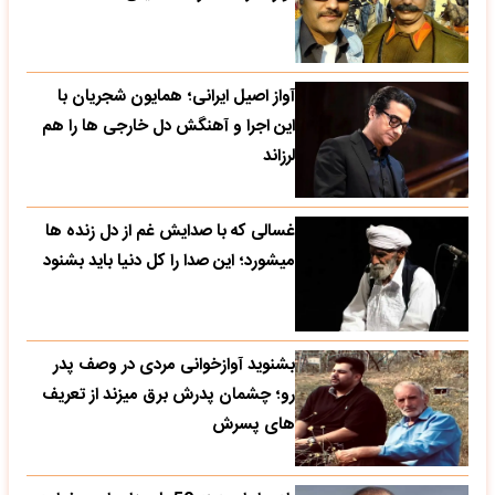
آواز اصیل ایرانی؛ همایون شجریان با
این اجرا و آهنگش دل خارجی ها را هم
لرزاند
غسالی که با صدایش غم از دل زنده ها
میشورد؛ این صدا را کل دنیا باید بشنود
بشنوید آوازخوانی مردی در وصف پدر
رو؛ چشمان پدرش برق میزند از تعریف
های پسرش