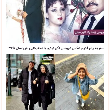
سفر به ایام قدیم؛ عکس عروسی اکبر عبدی با دختر دایی اش؛ سال ۱۳۶۵