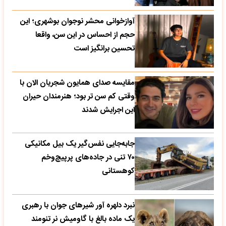
آوازخوانی محشر نوجوان بوشهری؛ این
حجم از احساس در این سن، واقعا
تحسین‌ برانگیز است
مقایسه صدای همایون شجریان الان با
وقتی کم سن تر بود؛ هنرمندان حیران
این اجرایش شدند
جابه‌جایی نفس‌گیر یک بیل مکانیکی
۷۰ تنی در جاده‌های پرپیچ‌وخم
کوهستانی
نبرد دلهره آور شیرهای جوان با رهبری
یک ماده بالغ با گاومیش نر تنومند