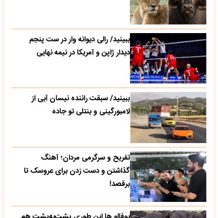
ببینید/ رالی دیوانه وار در ست پنجم
دیدار ژاپن و آمریکا در نیمه نهایی
ببینید/ سبقت راننده نیسان آبی از
لامبورگینی و بنتلی تو جاده
تفریح و سرگرمی مردان؛ آهنگ
گذاشتن و دست زدن برای عروسک تا
برقصد!
بوفالو ها این‌ طوری پشت‌به‌پشت هم