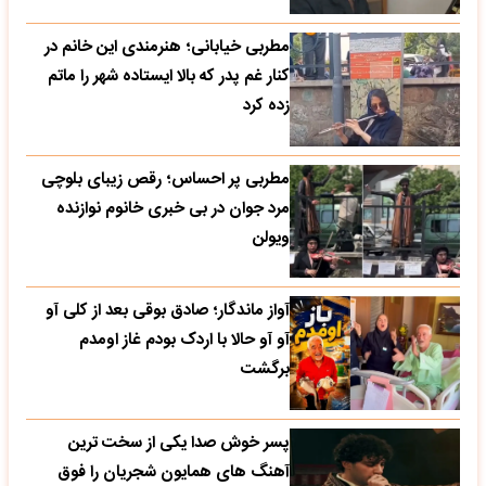
مطربی خیابانی؛ هنرمندی این خانم در
کنار غم پدر که بالا ایستاده شهر را ماتم
زده کرد
مطربی پر احساس؛ رقص زیبای بلوچی
مرد جوان در بی خبری خانوم نوازنده
ویولن
آواز ماندگار؛ صادق بوقی بعد از کلی آو
آو آو حالا با اردک بودم غاز اومدم
برگشت
پسر خوش صدا یکی از سخت ترین
آهنگ های همایون شجریان را فوق