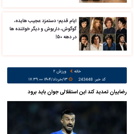
ایام قدیم؛ دستمزد عجیب هایده،
گوگوش، داریوش و دیگر خواننده ها
در دهه ۵۰!
خانه
ورزش ۲
کد خبر: 243448
۱۳/خرداد/۱۴۰۴ ۱۷:۳۹:۰۰
رضاییان تمدید کند این استقلالی جوان باید برود