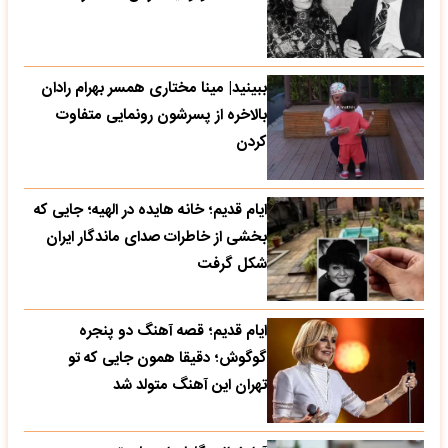
ببینید| مینا مختاری همسر بهرام رادان
بالاخره از پسرشون رونمایی متفاوت
کردن
ایام قدیم؛ خانه هایده در الهیه؛ جایی که
بخشی از خاطرات صدای ماندگار ایران
شکل گرفت
ایام قدیم؛ قصه آهنگ دو پنجره
گوگوش؛ دقیقا همون جایی که تو
تهران این آهنگ متولد شد