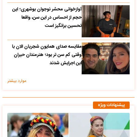
آوازخوانی محشر نوجوان بوشهری؛ این
حجم از احساس در این سن، واقعا
تحسین‌ برانگیز است
مقایسه صدای همایون شجریان الان با
وقتی کم سن تر بود؛ هنرمندان حیران
این اجرایش شدند
موارد بیشتر
پیشنهادات ویژه