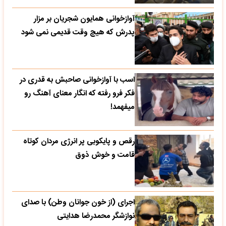
آوازخوانی همایون شجریان بر مزار
پدرش که هیچ وقت قدیمی نمی شود
اسب با آوازخوانی صاحبش به قدری در
فکر فرو رفته که انگار معنای آهنگ رو
میفهمد!
رقص و پایکوبی پر انرژی مردان کوتاه
قامت و خوش ذوق
اجرای (از خون جوانان وطن) با صدای
نوازشگر محمدرضا هدایتی