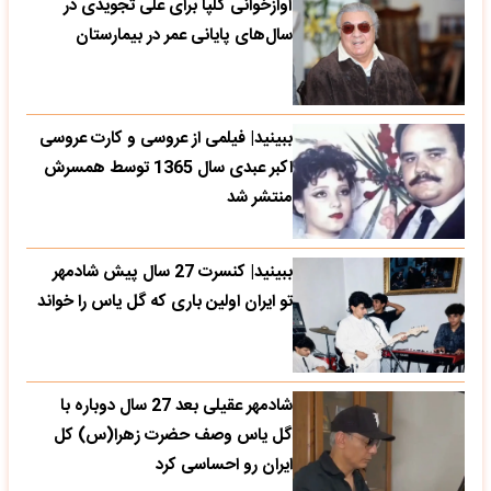
آوازخوانی گلپا برای علی تجویدی در
سال‌های پایانی عمر در بیمارستان
ببینید| فیلمی از عروسی و کارت عروسی
اکبر عبدی سال 1365 توسط همسرش
منتشر شد
ببینید| کنسرت 27 سال پیش شادمهر
تو ایران اولین باری که گل یاس را خواند
شادمهر عقیلی بعد 27 سال دوباره با
گل یاس وصف حضرت زهرا(س) کل
ایران رو احساسی کرد