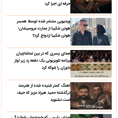
حرفه ای اجرا کرد
ویدیویی منتشر شده توسط همسر
هوتن شکیبا از عمارت عروسیشان؛
هوتن شکیبا ازدواج کرد؟
صدای پسری که در بین تماشاچیان
برنامه تلویزیونی یک دفعه زد زیر آواز
داوران را شوکه کرد
آهنگ کمتر شنیده شده از هنرمند
درگذشته حمید هیراد عزیز که حیف
است نشنوید
صدای پلیسی که خودجوش خوانندگی