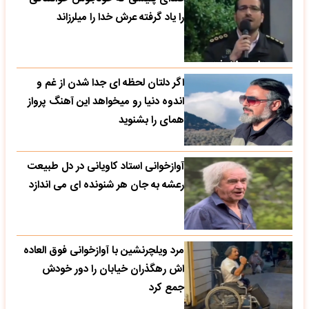
را یاد گرفته عرش خدا را میلرزاند
اگر دلتان لحظه ای جدا شدن از غم و
اندوه دنیا رو میخواهد این آهنگ پرواز
همای را بشنوید
آوازخوانی استاد کاویانی در دل طبیعت
رعشه به جان هر شنونده ای می اندازد
مرد ویلچرنشین با آوازخوانی فوق العاده
اش رهگذران خیابان را دور خودش
جمع کرد