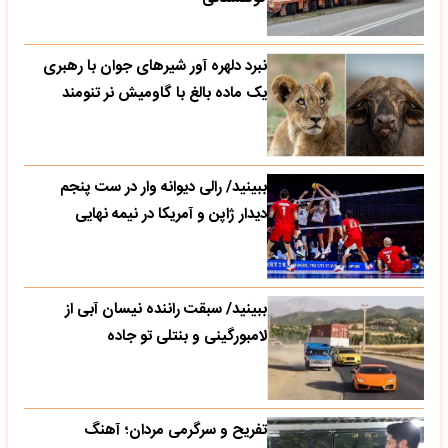
نبرد دلهره آور شیرهای جوان با رهبری
یک ماده بالغ با گاومیش نر تنومند
ببینید/ رالی دیوانه وار در ست پنجم
دیدار ژاپن و آمریکا در نیمه نهایی
ببینید/ سبقت راننده نیسان آبی از
لامبورگینی و بنتلی تو جاده
تفریح و سرگرمی مردان؛ آهنگ