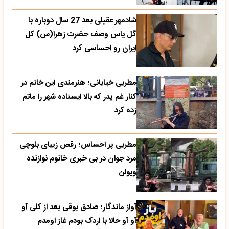
شادمهر عقیلی بعد 27 سال دوباره با
گل یاس وصف حضرت زهرا(س) کل
ایران رو احساسی کرد
مطربی خیابانی؛ هنرمندی این خانم در
کنار غم پدر که بالا ایستاده شهر را ماتم
زده کرد
مطربی پر احساس؛ رقص زیبای بلوچی
مرد جوان در بی خبری خانوم نوازنده
ویولن
آواز ماندگار؛ صادق بوقی بعد از کلی آو
آو آو حالا با اردک بودم غاز اومدم