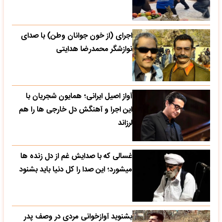
اجرای (از خون جوانان وطن) با صدای
نوازشگر محمدرضا هدایتی
آواز اصیل ایرانی؛ همایون شجریان با
این اجرا و آهنگش دل خارجی ها را هم
لرزاند
غسالی که با صدایش غم از دل زنده ها
میشورد؛ این صدا را کل دنیا باید بشنود
بشنوید آوازخوانی مردی در وصف پدر