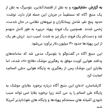
به گزارش «شایانیوز»
و به نقل از اقتصادآنلاین، بلومبرگ به نقل از
یک منبع آگاه که مستقیماً در جریان این حمله قرار دارد، نوشت:
حدود پنج نفر، شامل پیمانکاران و نیروهای نظامی در حال خدمت،
زخمی شدند. همچنین یک فروند پهپاد «ریپر» به طور کامل منهدم
شد و دست‌کم یک فروند دیگر نیز به شدت آسیب دید. ارزش هر یک
از این پهپادها حدود ۳۰ میلیون دلار برآورد می‌شود.
این منبع آگاه در گفت‌وگو با بلومبرگ مدعی شد که سامانه‌های
پدافند هوایی کویت موفق به رهگیری موشک «فاتح-۱۱۰» شدند، اما
بقایای این موشک پس از رهگیری به پایگاه هوایی «علی السالم»
اصابت کرد.
کارشناسان، ادعای این منبع آگاه درباره برخورد بقایای موشک به
پایگاه علی السالم را رد می کنند زیرا برخورد بقایا نمی تواند سبب
نابودی آشیانه های مستحکم پهپادها و پایگاه های نفوذناپذیر آمریکا
شود.