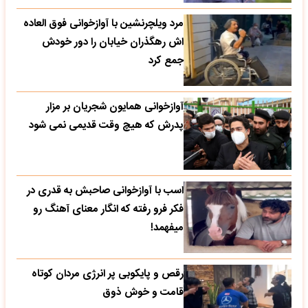
مرد ویلچرنشین با آوازخوانی فوق العاده
اش رهگذران خیابان را دور خودش
جمع کرد
آوازخوانی همایون شجریان بر مزار
پدرش که هیچ وقت قدیمی نمی شود
اسب با آوازخوانی صاحبش به قدری در
فکر فرو رفته که انگار معنای آهنگ رو
میفهمد!
رقص و پایکوبی پر انرژی مردان کوتاه
قامت و خوش ذوق