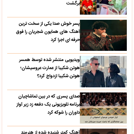
برگشت
پسر خوش صدا یکی از سخت ترین
آهنگ های همایون شجریان را فوق
حرفه ای اجرا کرد
ویدیویی منتشر شده توسط همسر
هوتن شکیبا از عمارت عروسیشان؛
هوتن شکیبا ازدواج کرد؟
صدای پسری که در بین تماشاچیان
برنامه تلویزیونی یک دفعه زد زیر آواز
داوران را شوکه کرد
آهنگ کمتر شنیده شده از هنرمند