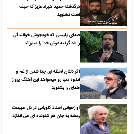
درگذشته حمید هیراد عزیز که حیف
است نشنوید
صدای پلیسی که خودجوش خوانندگی
را یاد گرفته عرش خدا را میلرزاند
اگر دلتان لحظه ای جدا شدن از غم و
اندوه دنیا رو میخواهد این آهنگ پرواز
همای را بشنوید
آوازخوانی استاد کاویانی در دل طبیعت
رعشه به جان هر شنونده ای می اندازد