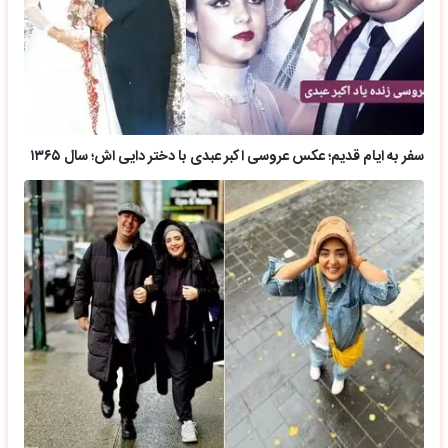
سفر به ایام قدیم؛ عکس عروسی اکبر عبدی با دختر دایی اش؛ سال ۱۳۶۵