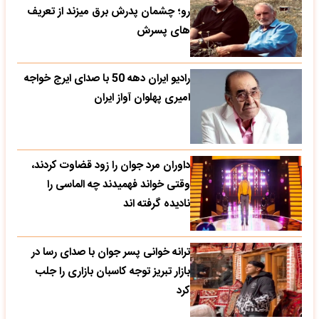
رو؛ چشمان پدرش برق میزند از تعریف
های پسرش
رادیو ایران دهه 50 با صدای ایرج خواجه
امیری پهلوان آواز ایران
داوران مرد جوان را زود قضاوت کردند،
وقتی خواند فهمیدند چه الماسی را
نادیده گرفته اند
ترانه خوانی پسر جوان با صدای رسا در
بازار تبریز توجه کاسبان بازاری را جلب
کرد