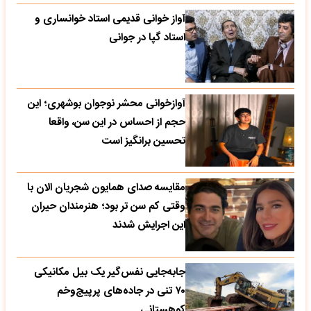
آواز خوانی قدیمی استاد خوانساری و
استاد گپا در جوانی
آوازخوانی محشر نوجوان بوشهری؛ این
حجم از احساس در این سن، واقعا
تحسین‌ برانگیز است
مقایسه صدای همایون شجریان الان با
وقتی کم سن تر بود؛ هنرمندان حیران
این اجرایش شدند
جابه‌جایی نفس‌گیر یک بیل مکانیکی
۷۰ تنی در جاده‌های پرپیچ‌وخم
کوهستانی