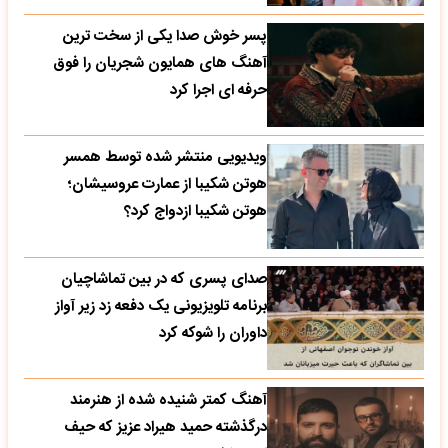
پسر خوش صدا یکی از سخت ترین
آهنگ های همایون شجریان را فوق
حرفه ای اجرا کرد
ویدیویی منتشر شده توسط همسر
هوتن شکیبا از عمارت عروسیشان؛
هوتن شکیبا ازدواج کرد؟
صدای پسری که در بین تماشاچیان
برنامه تلویزیونی یک دفعه زد زیر آواز
داوران را شوکه کرد
آهنگ کمتر شنیده شده از هنرمند
درگذشته حمید هیراد عزیز که حیف