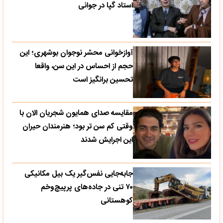
استاد گپا در جوانی
آوازخوانی محشر نوجوان بوشهری؛ این
حجم از احساس در این سن، واقعا
تحسین‌ برانگیز است
مقایسه صدای همایون شجریان الان با
وقتی کم سن تر بود؛ هنرمندان حیران
این اجرایش شدند
جابه‌جایی نفس‌گیر یک بیل مکانیکی
۷۰ تنی در جاده‌های پرپیچ‌وخم
کوهستانی