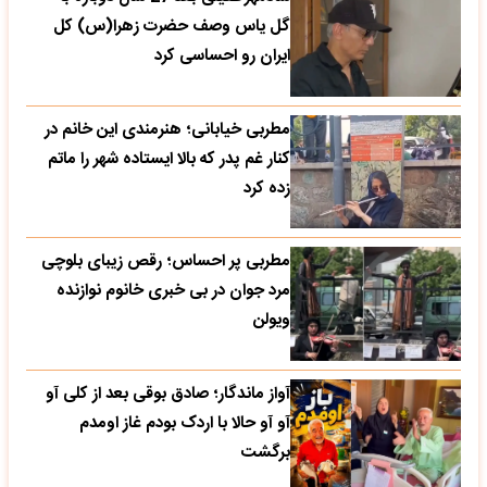
گل یاس وصف حضرت زهرا(س) کل
ایران رو احساسی کرد
مطربی خیابانی؛ هنرمندی این خانم در
کنار غم پدر که بالا ایستاده شهر را ماتم
زده کرد
مطربی پر احساس؛ رقص زیبای بلوچی
مرد جوان در بی خبری خانوم نوازنده
ویولن
آواز ماندگار؛ صادق بوقی بعد از کلی آو
آو آو حالا با اردک بودم غاز اومدم
برگشت