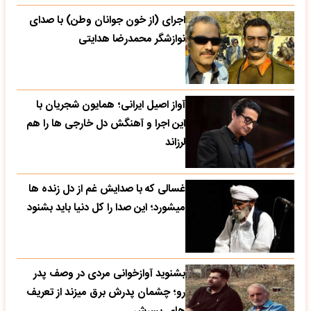
اجرای (از خون جوانان وطن) با صدای
نوازشگر محمدرضا هدایتی
آواز اصیل ایرانی؛ همایون شجریان با
این اجرا و آهنگش دل خارجی ها را هم
لرزاند
غسالی که با صدایش غم از دل زنده ها
میشورد؛ این صدا را کل دنیا باید بشنود
بشنوید آوازخوانی مردی در وصف پدر
رو؛ چشمان پدرش برق میزند از تعریف