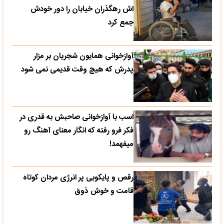
اش رهگذران خیابان را دور خودش
جمع کرد
آوازخوانی همایون شجریان بر مزار
پدرش که هیچ وقت قدیمی نمی شود
اسب با آوازخوانی صاحبش به قدری در
فکر فرو رفته که انگار معنای آهنگ رو
میفهمد!
رقص و پایکوبی پر انرژی مردان کوتاه
قامت و خوش ذوق