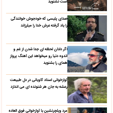
است نشنوید
صدای پلیسی که خودجوش خوانندگی
را یاد گرفته عرش خدا را میلرزاند
اگر دلتان لحظه ای جدا شدن از غم و
اندوه دنیا رو میخواهد این آهنگ پرواز
همای را بشنوید
آوازخوانی استاد کاویانی در دل طبیعت
رعشه به جان هر شنونده ای می اندازد
مرد ویلچرنشین با آوازخوانی فوق العاده