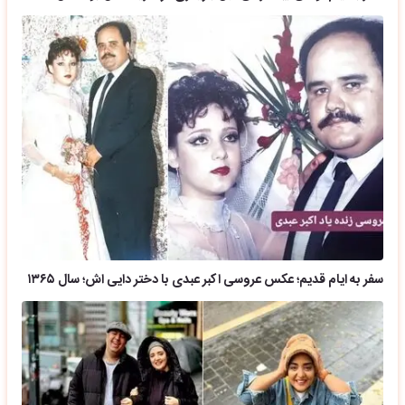
سفر به ایام قدیم؛ عکس عروسی اکبر عبدی با دختر دایی اش؛ سال ۱۳۶۵