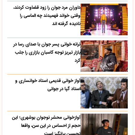
داوران مرد جوان را زود قضاوت کردند،
وقتی خواند فهمیدند چه الماسی را
نادیده گرفته اند
ترانه خوانی پسر جوان با صدای رسا در
بازار تبریز توجه کاسبان بازاری را جلب
کرد
آواز خوانی قدیمی استاد خوانساری و
استاد گپا در جوانی
آوازخوانی محشر نوجوان بوشهری؛ این
حجم از احساس در این سن، واقعا
تحسین‌ برانگیز است