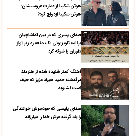
هوتن شکیبا از عمارت عروسیشان؛
هوتن شکیبا ازدواج کرد؟
صدای پسری که در بین تماشاچیان
برنامه تلویزیونی یک دفعه زد زیر آواز
داوران را شوکه کرد
آهنگ کمتر شنیده شده از هنرمند
درگذشته حمید هیراد عزیز که حیف
است نشنوید
صدای پلیسی که خودجوش خوانندگی
را یاد گرفته عرش خدا را میلرزاند