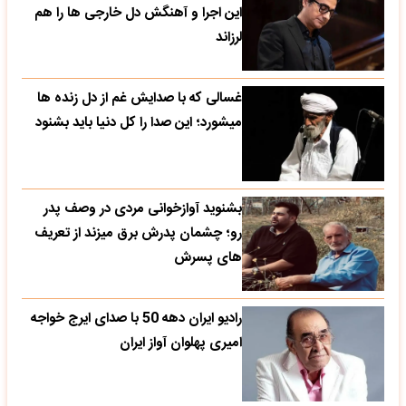
این اجرا و آهنگش دل خارجی ها را هم
لرزاند
غسالی که با صدایش غم از دل زنده ها
میشورد؛ این صدا را کل دنیا باید بشنود
بشنوید آوازخوانی مردی در وصف پدر
رو؛ چشمان پدرش برق میزند از تعریف
های پسرش
رادیو ایران دهه 50 با صدای ایرج خواجه
امیری پهلوان آواز ایران