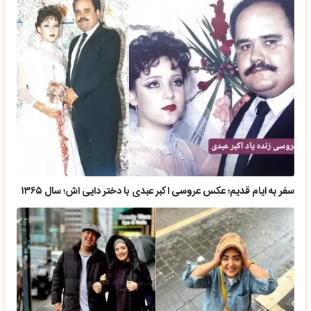
سفر به ایام قدیم؛ عکس عروسی اکبر عبدی با دختر دایی اش؛ سال ۱۳۶۵