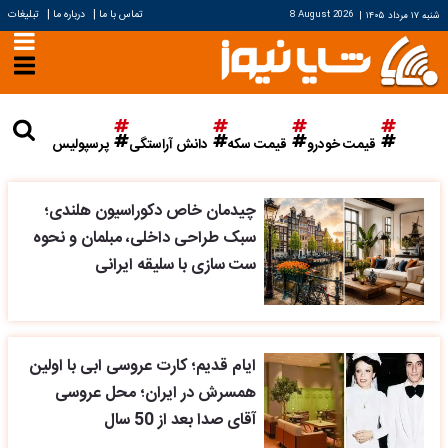
|
|
تماس با ما
درباره ما
تبلیغات
شنبه ۱۷ مرداد ۱۴۰۵
|
8 August 2026
قیمت خودرو
قیمت سکه
دانش آراستگی
پرسپولیس
چیدمان خاص دکوراسیون هلندی؛
سبک طراحی داخلی، مبلمان و نحوه
ست سازی با سلیقه ایرانی
ایام قدیم؛ کارت عروسی ابی با اولین
همسرش در ایران؛ محل عروسی
آقای صدا بعد از 50 سال