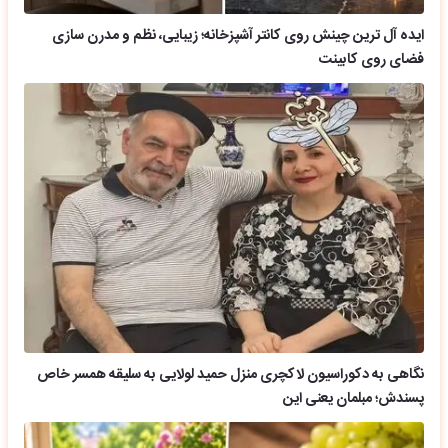
ایده آل ترین چینش روی کانتر آشپزخانه؛ زیبایی، نظم و مدرن سازی
فضای روی کابینت
نگاهی به دکوراسیون لاکچری منزل حمید لولایی به سلیقه همسر خاص
پسندش؛ مبلمان یعنی این