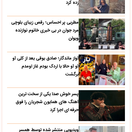
زده کرد
مطربی پر احساس؛ رقص زیبای بلوچی
مرد جوان در بی خبری خانوم نوازنده
ویولن
آواز ماندگار؛ صادق بوقی بعد از کلی آو
آو آو حالا با اردک بودم غاز اومدم
برگشت
پسر خوش صدا یکی از سخت ترین
آهنگ های همایون شجریان را فوق
حرفه ای اجرا کرد
ویدیویی منتشر شده توسط همسر