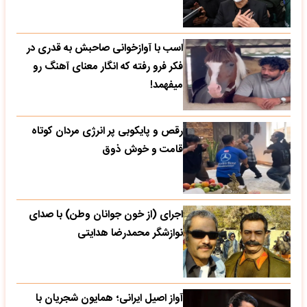
اسب با آوازخوانی صاحبش به قدری در
فکر فرو رفته که انگار معنای آهنگ رو
میفهمد!
رقص و پایکوبی پر انرژی مردان کوتاه
قامت و خوش ذوق
اجرای (از خون جوانان وطن) با صدای
نوازشگر محمدرضا هدایتی
آواز اصیل ایرانی؛ همایون شجریان با