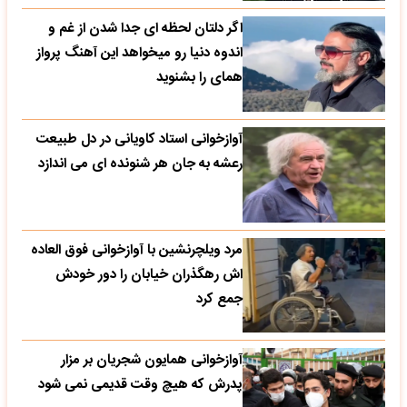
اگر دلتان لحظه ای جدا شدن از غم و
اندوه دنیا رو میخواهد این آهنگ پرواز
همای را بشنوید
آوازخوانی استاد کاویانی در دل طبیعت
رعشه به جان هر شنونده ای می اندازد
مرد ویلچرنشین با آوازخوانی فوق العاده
اش رهگذران خیابان را دور خودش
جمع کرد
آوازخوانی همایون شجریان بر مزار
پدرش که هیچ وقت قدیمی نمی شود