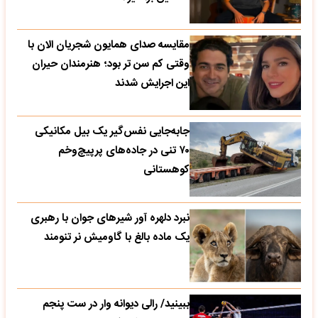
مقایسه صدای همایون شجریان الان با
وقتی کم سن تر بود؛ هنرمندان حیران
این اجرایش شدند
جابه‌جایی نفس‌گیر یک بیل مکانیکی
۷۰ تنی در جاده‌های پرپیچ‌وخم
کوهستانی
نبرد دلهره آور شیرهای جوان با رهبری
یک ماده بالغ با گاومیش نر تنومند
ببینید/ رالی دیوانه وار در ست پنجم