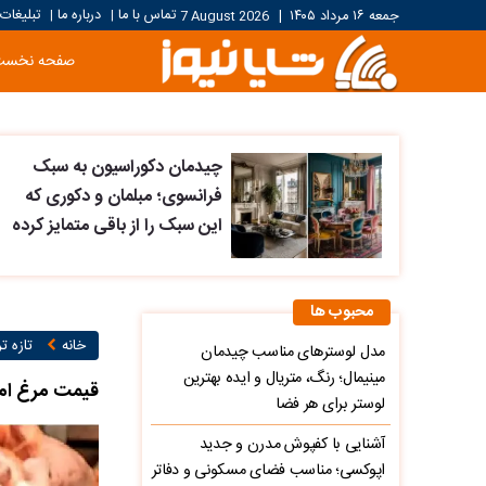
تماس با ما
درباره ما
تبلیغات
جمعه ۱۶ مرداد ۱۴۰۵
|
7 August 2026
|
|
صفحه نخست
چیدمان دکوراسیون به سبک
فرانسوی؛ مبلمان و دکوری که
این سبک را از باقی متمایز کرده
محبوب ها
خانه
تازه ت
مدل لوسترهای مناسب چیدمان
مینیمال؛ رنگ، متریال و ایده بهترین
قیمت مرغ امروز پنجشن
لوستر برای هر فضا
آشنایی با کفپوش مدرن و جدید
اپوکسی؛ مناسب فضای مسکونی و دفاتر