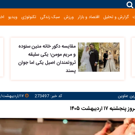
گزارش و تحلیل
اقتصاد و بازار
ورزش
سبک زندگی
تکنولوژی
ویدیو
اخب
مقایسه دکور خانه متین ستوده
و مریم مومن؛ یکی سلیقه
ثروتمندان اصیل یکی اما جوان
پسند
رین عناوین
کد خبر: 273497
۱۷/اردیبهشت/۱۴۰۵ ۱۴:۳۸:۳۶
به ۱۷ اردیبهشت ۱۴۰۵