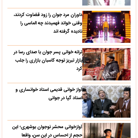
داوران مرد جوان را زود قضاوت کردند،
وقتی خواند فهمیدند چه الماسی را
نادیده گرفته اند
ترانه خوانی پسر جوان با صدای رسا در
بازار تبریز توجه کاسبان بازاری را جلب
کرد
آواز خوانی قدیمی استاد خوانساری و
استاد گپا در جوانی
آوازخوانی محشر نوجوان بوشهری؛ این
حجم از احساس در این سن، واقعا