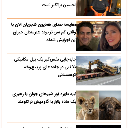
تحسین‌ برانگیز است
مقایسه صدای همایون شجریان الان با
وقتی کم سن تر بود؛ هنرمندان حیران
این اجرایش شدند
جابه‌جایی نفس‌گیر یک بیل مکانیکی
۷۰ تنی در جاده‌های پرپیچ‌وخم
کوهستانی
نبرد دلهره آور شیرهای جوان با رهبری
یک ماده بالغ با گاومیش نر تنومند