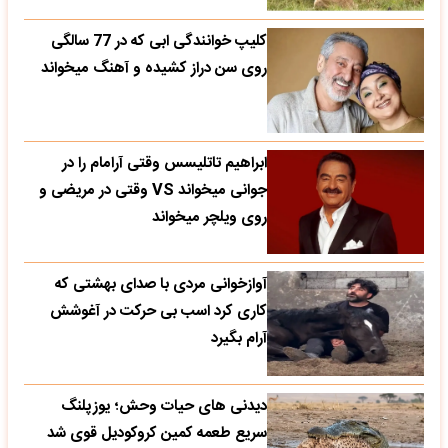
کلیپ خوانندگی ابی که در 77 سالگی
روی سن دراز کشیده و آهنگ میخواند
ابراهیم تاتلیسس وقتی آرامام را در
جوانی میخواند VS وقتی در مریضی و
روی ویلچر میخواند
آوازخوانی مردی با صدای بهشتی که
کاری کرد اسب بی حرکت در آغوشش
آرام بگیرد
دیدنی های حیات وحش؛ یوزپلنگ
سریع طعمه کمین کروکودیل قوی شد