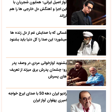
آواز اصیل ایرانی؛ همایون شجریان با
این اجرا و آهنگش دل خارجی ها را هم
لرزاند
غسالی که با صدایش غم از دل زنده ها
میشورد؛ این صدا را کل دنیا باید بشنود
بشنوید آوازخوانی مردی در وصف پدر
رو؛ چشمان پدرش برق میزند از تعریف
های پسرش
رادیو ایران دهه 50 با صدای ایرج خواجه
امیری پهلوان آواز ایران