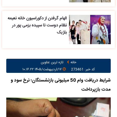
الهام گرفتن از دکوراسیون خانه نعیمه
نظام دوست تا سپیده بزمی پور در
بلژیک
خانه
تازه ترین عناوین
کد خبر: 273461
۱۷/اردیبهشت/۱۴۰۵ ۱۰:۱۶:۲۲
شرایط دریافت وام 50 میلیونی بازنشستگان؛ نرخ سود و
مدت بازپرداخت