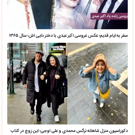
سفر به ایام قدیم؛ عکس عروسی اکبر عبدی با دختر دایی اش؛ سال ۱۳۶۵
دکوراسیون منزل شاهانه نرگس محمدی و علی اوجی؛ این زوج در کتاب