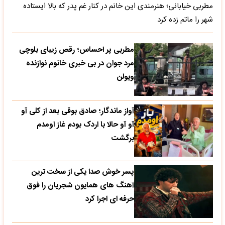
مطربی خیابانی؛ هنرمندی این خانم در کنار غم پدر که بالا ایستاده
شهر را ماتم زده کرد
مطربی پر احساس؛ رقص زیبای بلوچی
مرد جوان در بی خبری خانوم نوازنده
ویولن
آواز ماندگار؛ صادق بوقی بعد از کلی آو
آو آو حالا با اردک بودم غاز اومدم
برگشت
پسر خوش صدا یکی از سخت ترین
آهنگ های همایون شجریان را فوق
حرفه ای اجرا کرد