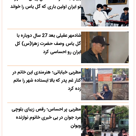
تو ایران اولین باری که گل یاس را خواند
شادمهر عقیلی بعد 27 سال دوباره با
گل یاس وصف حضرت زهرا(س) کل
ایران رو احساسی کرد
مطربی خیابانی؛ هنرمندی این خانم در
کنار غم پدر که بالا ایستاده شهر را ماتم
زده کرد
مطربی پر احساس؛ رقص زیبای بلوچی
مرد جوان در بی خبری خانوم نوازنده
ویولن