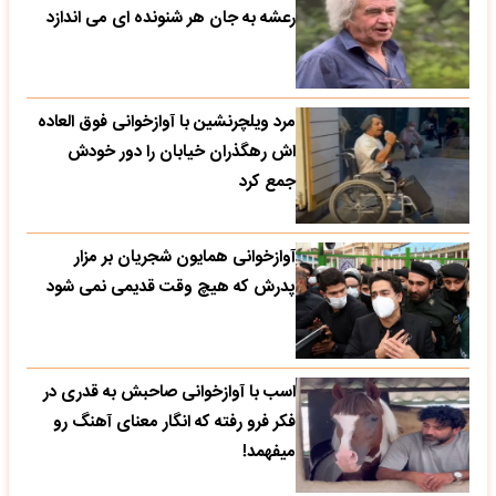
رعشه به جان هر شنونده ای می اندازد
مرد ویلچرنشین با آوازخوانی فوق العاده
اش رهگذران خیابان را دور خودش
جمع کرد
آوازخوانی همایون شجریان بر مزار
پدرش که هیچ وقت قدیمی نمی شود
اسب با آوازخوانی صاحبش به قدری در
فکر فرو رفته که انگار معنای آهنگ رو
میفهمد!