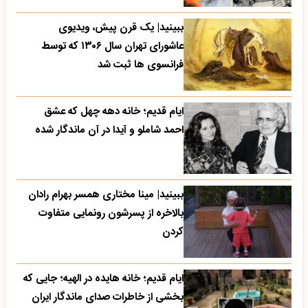
ببینید| یک قرن پیش، ویدیوی
عاشورای تهران سال ۱۳۰۶ که توسط
فرانسوی ها ثبت شد
ایام قدیم؛ خانه دهه چهل که عشق
احمد شاملو و آیدا در آن ماندگار شده
ببینید| مینا مختاری همسر بهرام رادان
بالاخره از پسرشون رونمایی متفاوت
کردن
ایام قدیم؛ خانه هایده در الهیه؛ جایی که
بخشی از خاطرات صدای ماندگار ایران