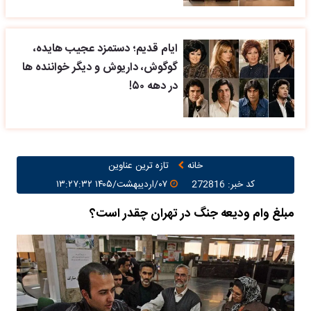
ایام قدیم؛ دستمزد عجیب هایده،
گوگوش، داریوش و دیگر خواننده ها
در دهه ۵۰!
خانه
تازه ترین عناوین
کد خبر: 272816
۰۷/اردیبهشت/۱۴۰۵ ۱۳:۲۷:۳۲
مبلغ وام ودیعه جنگ در تهران چقدر است؟