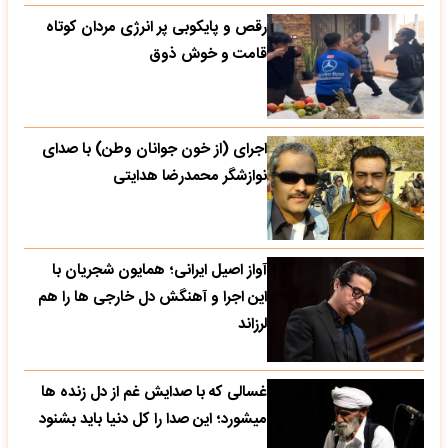
رقص و پایکوبی پر انرژی مردان کوتاه
قامت و خوش ذوق
اجرای (از خون جوانان وطن) با صدای
نوازشگر محمدرضا هدایتی
آواز اصیل ایرانی؛ همایون شجریان با
این اجرا و آهنگش دل خارجی ها را هم
لرزاند
غسالی که با صدایش غم از دل زنده ها
میشورد؛ این صدا را کل دنیا باید بشنود