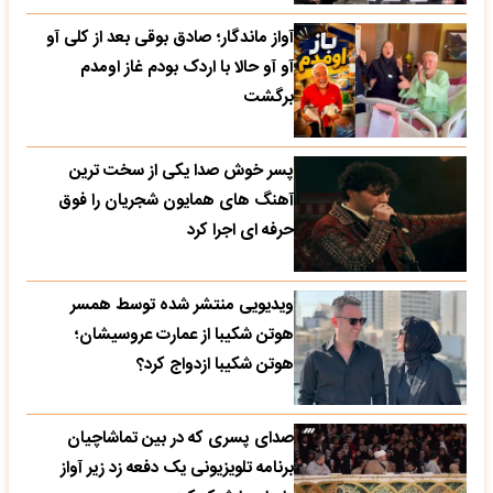
آواز ماندگار؛ صادق بوقی بعد از کلی آو
آو آو حالا با اردک بودم غاز اومدم
برگشت
پسر خوش صدا یکی از سخت ترین
آهنگ های همایون شجریان را فوق
حرفه ای اجرا کرد
ویدیویی منتشر شده توسط همسر
هوتن شکیبا از عمارت عروسیشان؛
هوتن شکیبا ازدواج کرد؟
صدای پسری که در بین تماشاچیان
برنامه تلویزیونی یک دفعه زد زیر آواز