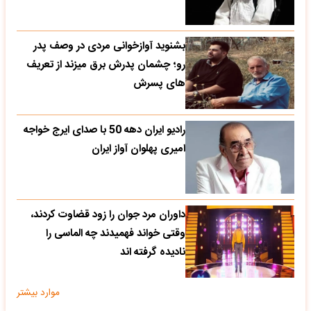
بشنوید آوازخوانی مردی در وصف پدر
رو؛ چشمان پدرش برق میزند از تعریف
های پسرش
رادیو ایران دهه 50 با صدای ایرج خواجه
امیری پهلوان آواز ایران
داوران مرد جوان را زود قضاوت کردند،
وقتی خواند فهمیدند چه الماسی را
نادیده گرفته اند
موارد بیشتر