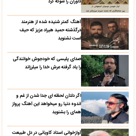
داوران را شوکه کرد
آهنگ کمتر شنیده شده از هنرمند
درگذشته حمید هیراد عزیز که حیف
است نشنوید
صدای پلیسی که خودجوش خوانندگی
را یاد گرفته عرش خدا را میلرزاند
اگر دلتان لحظه ای جدا شدن از غم و
اندوه دنیا رو میخواهد این آهنگ پرواز
همای را بشنوید
آوازخوانی استاد کاویانی در دل طبیعت