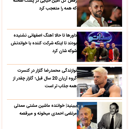
رقص گل امین حیایی در پشت صحنه
که همه را متعجب کرد
داورها تا حالا آهنگ اصفهانی نشنیده
بودند تا اینکه شرکت کننده با خواندنش
شوکه شان کرد
نوازندگی محمدرضا گلزار در کنسرت
گروه آریان 20 سال قبل؛ گلزار چقدر از
همه جذاب تر است
ببینید| خواننده ماشین مشتی ممدلی
مرتضی احمدی میخونه و میرقصه