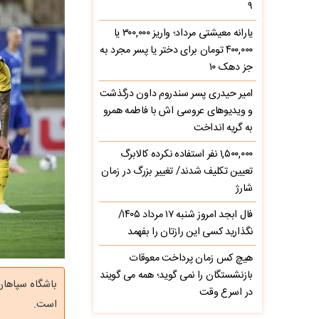
۹
یارانه معیشتی مرداد؛ واریز ۳۰۰,۰۰۰ یا
۴۰۰,۰۰۰ تومان برای دختر یا پسر مجرد به
جز دهک ۱۰
امیر حیدری پسر سندروم داون درگذشت
و ویدیوهای عروسی اش با فاطمه همرو
به گریه انداخت
۱,۵۰۰,۰۰۰ نفر استفاده نکرده کالابرگ
تعیین تکلیف شدند/ تغییر بزرگ در زمان
شارژ
فال ابجد امروز شنبه ۱۷ مرداد ۱۴۰۵/
نگذارید کسی این رازتان را بفهمد
هیچ کس زمان پرداخت معوقات
بازنشستگان را نمی گوید؛ همه می گویند
باشگاه سپاهان
در اسرع وقت
است.