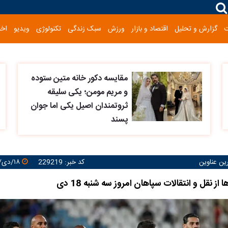
گزارش و تحلیل
اقتصاد و بازار
ورزش
سبک زندگی
تکنولوژی
ویدیو
اخب
مقایسه دکور خانه متین ستوده
و مریم مومن؛ یکی سلیقه
ثروتمندان اصیل یکی اما جوان
پسند
رین عناوین
کد خبر: 229219
۱۸/دی/۱۴۰۳ ۱۲:۳۲:۱۸
 از نقل و انتقالات سپاهان امروز سه شنبه 18 دی