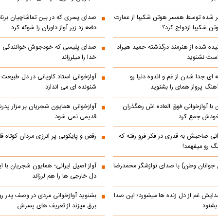
 شده توسط همسر هوتن شکیبا از عمارت
صدای پسری که در بین تماشاچیان برنام
ن شکیبا ازدواج کرد؟
دفعه زد زیر آواز داوران را شوکه کرد
ده شده از هنرمند درگذشته حمید هیراد
صدای پلیسی که خودجوش خوانندگی را 
است نشنوید
خدا را میلرزاند
 ای جدا شدن از غم و اندوه دنیا رو
آوازخوانی استاد کاویانی در دل طبیعت
هنگ پرواز همای را بشنوید
شنونده ای می اندازد
با آوازخوانی فوق العاده اش رهگذران
آوازخوانی همایون شجریان بر مزار پد
 خودش جمع کرد
قدیمی نمی شود
انی صاحبش به قدری در فکر فرو رفته که
رقص و پایکوبی پر انرژی مردان کوتاه
نگ رو میفهمد!
 جوانان وطن) با صدای نوازشگر محمدرضا
آواز اصیل ایرانی؛ همایون شجریان با 
دل خارجی ها را هم لرزاند
دایش غم از دل زنده ها میشورد؛ این صدا
بشنوید آوازخوانی مردی در وصف پدر 
 بشنود
برق میزند از تعریف های پسرش