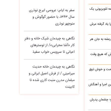
ه تلویزیونی یک
سفر به ایام,؛ عروسی ایرج نوذری
سال ۱۳۶۳، با حضور گوگوش و
منوچهر نوذری
یاد گرفته عرش
نگاهی به چیدمان شیک خانه و دفترِ
 رعشه به جان هر
کار «آشا محرابی»/ از لوسترهای
اعیانی تا سرویس خواب سفیذ
رش که هیچ وقت
نگاهی به چیدمان خانه حدیث
 قامت و خوش ذوق
میرامینی / از فرش اصیل ایرانی و
مبلمان مدرن منبت‌ کاری‌ شده تا
این اجرا و آهنگش
کابینت
رو؛ چشمان پدرش