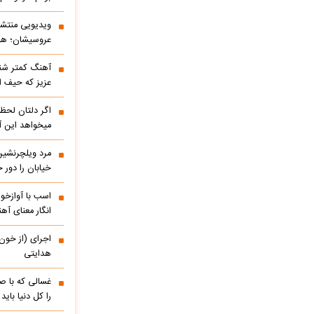
ویدیویی منتشر
عروسیشان؛ هوت
آهنگ کمتر شنی
عزیز که حیف 
اگر دلتان لحظه
میخواهد این آ
مرد ویلچرنشین 
خیابان را دور
اسب با آوازخو
انگار معنای آه
اجرای (از خون
هدایتی
غسالی که با ص
را کل دنیا باید