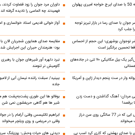
رادیو ایران دهه 50 با صدای ایرج خواجه امیری پهلوان
داوران مرد جوان را زود قضاوت کردند، 
فهمیدند چه الماسی را نادیده گرفته اند
ر جوان با صدای رسا در بازار تبریز توجه
آواز خوانی قدیمی استاد خوانساری و است
را جلب کرد
شر نوجوان بوشهری؛ این حجم از احساس
مقایسه صدای همایون شجریان الان با 
عا تحسین‌ برانگیز است
بود؛ هنرمندان حیران این اجرایش شدن
جابه‌جایی نفس‌گیر یک بیل مکانیکی ۷۰ تنی در جاده‌های
نبرد دلهره آور شیرهای جوان با رهبری ی
ستانی
گاومیش نر تنومند
رالی دیوانه وار در ست پنجم دیدار ژاپن و آمریکا
ببینید/ سبقت راننده نیسان آبی از لامبو
جاده
می مردان؛ آهنگ گذاشتن و دست زدن
بوفالو ها این‌ طوری پشت‌به‌پشت هم م
 برقصد!
شیر ها هم گاهی حریفشون نمی‌ شن
کلیپ خوانندگی ابی که در 77 سالگی روی سن دراز
 میخواند
وقتی در مریضی و روی ویلچر میخواند
ی با صدای بهشتی که کاری کرد اسب بی
دیدنی های حیات وحش؛ یوزپلنگ سری