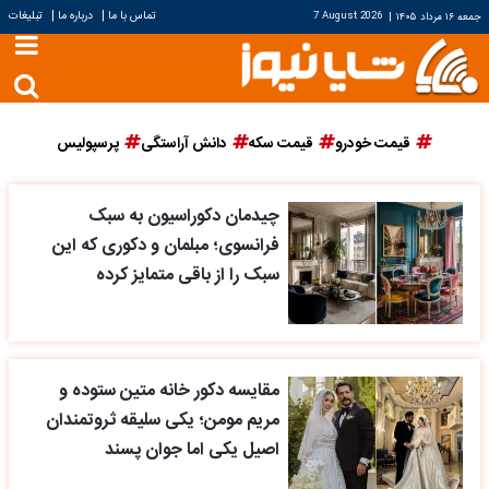
|
|
تماس با ما
درباره ما
تبلیغات
جمعه ۱۶ مرداد ۱۴۰۵
|
7 August 2026
قیمت خودرو
قیمت سکه
دانش آراستگی
پرسپولیس
چیدمان دکوراسیون به سبک
فرانسوی؛ مبلمان و دکوری که این
سبک را از باقی متمایز کرده
مقایسه دکور خانه متین ستوده و
مریم مومن؛ یکی سلیقه ثروتمندان
اصیل یکی اما جوان پسند