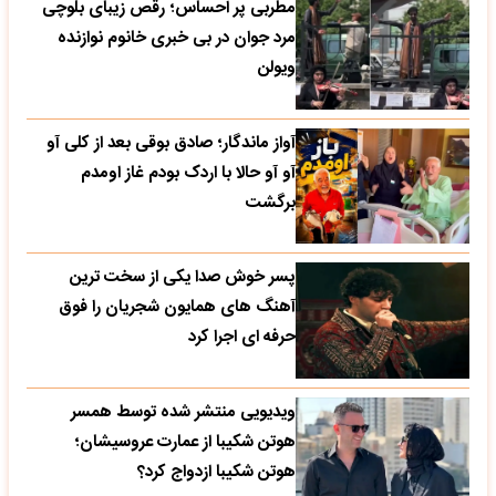
مطربی پر احساس؛ رقص زیبای بلوچی
مرد جوان در بی خبری خانوم نوازنده
ویولن
آواز ماندگار؛ صادق بوقی بعد از کلی آو
آو آو حالا با اردک بودم غاز اومدم
برگشت
پسر خوش صدا یکی از سخت ترین
آهنگ های همایون شجریان را فوق
حرفه ای اجرا کرد
ویدیویی منتشر شده توسط همسر
هوتن شکیبا از عمارت عروسیشان؛
هوتن شکیبا ازدواج کرد؟