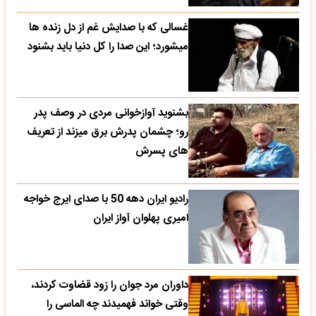
غسالی که با صدایش غم از دل زنده ها
میشورد؛ این صدا را کل دنیا باید بشنود
بشنوید آوازخوانی مردی در وصف پدر
رو؛ چشمان پدرش برق میزند از تعریف
های پسرش
رادیو ایران دهه 50 با صدای ایرج خواجه
امیری پهلوان آواز ایران
داوران مرد جوان را زود قضاوت کردند،
وقتی خواند فهمیدند چه الماسی را