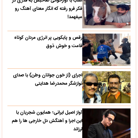
اسب با آوازخوانی صاحبش به قدری در
فکر فرو رفته که انگار معنای آهنگ رو
میفهمد!
رقص و پایکوبی پر انرژی مردان کوتاه
قامت و خوش ذوق
اجرای (از خون جوانان وطن) با صدای
نوازشگر محمدرضا هدایتی
آواز اصیل ایرانی؛ همایون شجریان با
این اجرا و آهنگش دل خارجی ها را هم
لرزاند