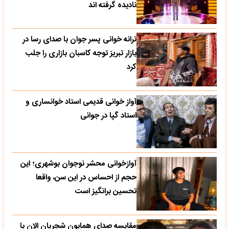
نادیده گرفته اند
ترانه خوانی پسر جوان با صدای رسا در
بازار تبریز توجه کاسبان بازاری را جلب
کرد
آواز خوانی قدیمی استاد خوانساری و
استاد گپا در جوانی
آوازخوانی محشر نوجوان بوشهری؛ این
حجم از احساس در این سن، واقعا
تحسین‌ برانگیز است
مقایسه صدای همایون شجریان الان با