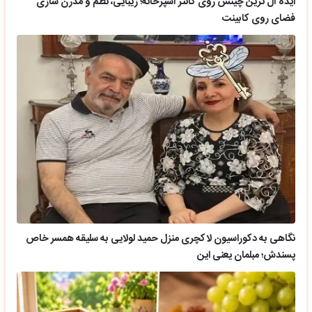
ایده آل ترین چینش روی کانتر آشپزخانه؛ زیبایی، نظم و مدرن سازی
فضای روی کابینت
نگاهی به دکوراسیون لاکچری منزل حمید لولایی به سلیقه همسر خاص
پسندش؛ مبلمان یعنی این