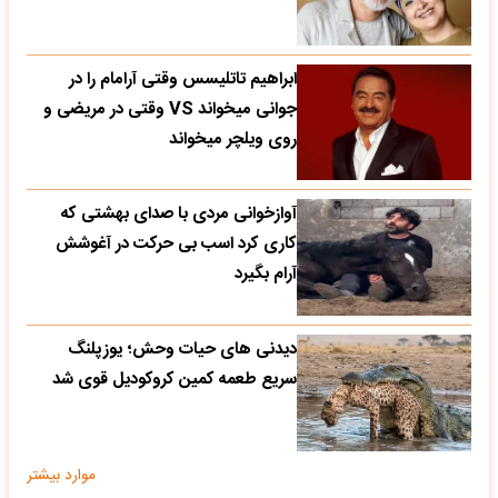
ابراهیم تاتلیسس وقتی آرامام را در
جوانی میخواند VS وقتی در مریضی و
روی ویلچر میخواند
آوازخوانی مردی با صدای بهشتی که
کاری کرد اسب بی حرکت در آغوشش
آرام بگیرد
دیدنی های حیات وحش؛ یوزپلنگ
سریع طعمه کمین کروکودیل قوی شد
موارد بیشتر