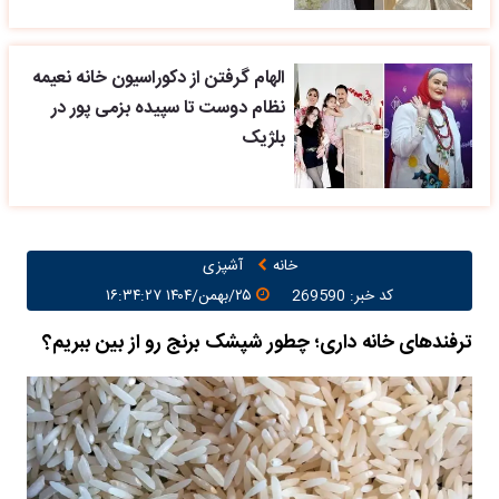
الهام گرفتن از دکوراسیون خانه نعیمه
نظام دوست تا سپیده بزمی پور در
بلژیک
خانه
آشپزی
کد خبر: 269590
۲۵/بهمن/۱۴۰۴ ۱۶:۳۴:۲۷
ترفندهای خانه داری؛ چطور شپشک برنج رو از بین ببریم؟