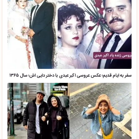
سفر به ایام قدیم؛ عکس عروسی اکبر عبدی با دختر دایی اش؛ سال ۱۳۶۵