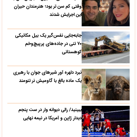
وقتی کم سن تر بود؛ هنرمندان حیران
این اجرایش شدند
جابه‌جایی نفس‌گیر یک بیل مکانیکی
۷۰ تنی در جاده‌های پرپیچ‌وخم
کوهستانی
نبرد دلهره آور شیرهای جوان با رهبری
یک ماده بالغ با گاومیش نر تنومند
ببینید/ رالی دیوانه وار در ست پنجم
دیدار ژاپن و آمریکا در نیمه نهایی