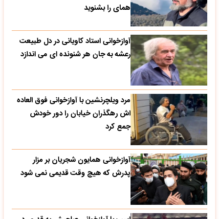
همای را بشنوید
آوازخوانی استاد کاویانی در دل طبیعت
رعشه به جان هر شنونده ای می اندازد
مرد ویلچرنشین با آوازخوانی فوق العاده
اش رهگذران خیابان را دور خودش
جمع کرد
آوازخوانی همایون شجریان بر مزار
پدرش که هیچ وقت قدیمی نمی شود